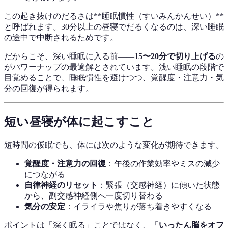
この起き抜けのだるさは**睡眠慣性（すいみんかんせい）**
と呼ばれます。30分以上の昼寝でだるくなるのは、深い睡眠
の途中で中断されるためです。
だからこそ、深い睡眠に入る前——
15〜20分で切り上げる
の
がパワーナップの最適解とされています。浅い睡眠の段階で
目覚めることで、睡眠慣性を避けつつ、覚醒度・注意力・気
分の回復が得られます。
短い昼寝が体に起こすこと
短時間の仮眠でも、体には次のような変化が期待できます。
覚醒度・注意力の回復
：午後の作業効率やミスの減少
につながる
自律神経のリセット
：緊張（交感神経）に傾いた状態
から、副交感神経側へ一度切り替わる
気分の安定
：イライラや焦りが落ち着きやすくなる
ポイントは「深く眠る」ことではなく、「
いったん脳をオフ