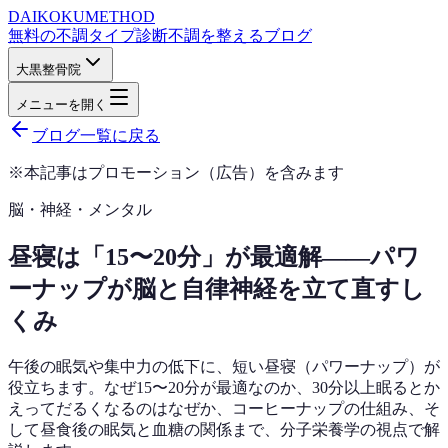
DAIKOKU
METHOD
無料の不調タイプ診断
不調を整えるブログ
大黒整骨院
メニューを開く
ブログ一覧に戻る
※本記事はプロモーション（広告）を含みます
脳・神経・メンタル
昼寝は「15〜20分」が最適解——パワ
ーナップが脳と自律神経を立て直すし
くみ
午後の眠気や集中力の低下に、短い昼寝（パワーナップ）が
役立ちます。なぜ15〜20分が最適なのか、30分以上眠るとか
えってだるくなるのはなぜか、コーヒーナップの仕組み、そ
して昼食後の眠気と血糖の関係まで、分子栄養学の視点で解