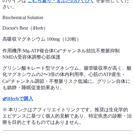
のサインは
こむら返り・まぶたのぴくぴく
を参照してくだ
さい。
Biochemical Solution
Doctor's Best（iHerb）
高吸収マグネシウム 100mg（120粒）
作用機序:
Mg-ATP複合体
Ca²⁺チャンネル拮抗
不整脈抑制
NMDA受容体調整
心筋保護
グリシン酸キレート型マグネシウム。腸管吸収率が高く、酸
化マグネシウムの2〜3倍の体内利用率。心筋のATP産生・
Ca²⁺チャンネル調節・不整脈リスク低減に。グリシン自体に
も鎮静・睡眠促進効果あり。
🌿
iHerbで購入
※ 本リンクはアフィリエイトリンクです。推奨は生化学的
エビデンスに基づく個人的見解であり、特定疾患の診断・治
療を目的とするものではありません。