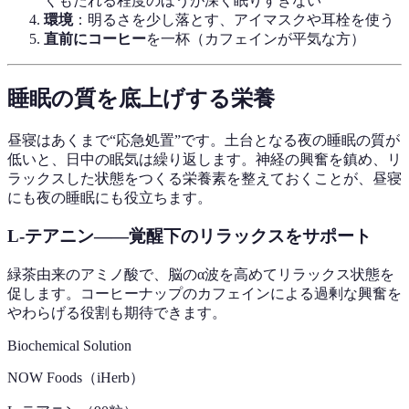
くもたれる程度のほうが深く眠りすぎない
環境
：明るさを少し落とす、アイマスクや耳栓を使う
直前にコーヒー
を一杯（カフェインが平気な方）
睡眠の質を底上げする栄養
昼寝はあくまで“応急処置”です。土台となる夜の睡眠の質が
低いと、日中の眠気は繰り返します。神経の興奮を鎮め、リ
ラックスした状態をつくる栄養素を整えておくことが、昼寝
にも夜の睡眠にも役立ちます。
L-テアニン——覚醒下のリラックスをサポート
緑茶由来のアミノ酸で、脳のα波を高めてリラックス状態を
促します。コーヒーナップのカフェインによる過剰な興奮を
やわらげる役割も期待できます。
Biochemical Solution
NOW Foods（iHerb）