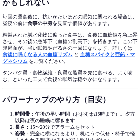
かもしれない
毎回の昼食後に、抗いがたいほどの眠気に襲われる場合は、
昼寝の前に
食事の中身
を見直す価値があります。
精製された炭水化物に偏った食事は、食後に血糖値を急上昇
させ、その後の急降下（血糖の乱高下）を招きます。この下
降局面が、強い眠気やだるさの一因になります。詳しくは
食後に眠くなる人の血糖リズム
と
血糖スパイクと亜鉛・マ
グネシウム
をご覧ください。
タンパク質・食物繊維・良質な脂質を先に食べる、よく噛
む、といった工夫で食後の眠気は穏やかになります。
パワーナップのやり方（目安）
時間帯
：午後の早い時間（おおむね15時まで）。夕方
以降は夜の睡眠に響きます
長さ
：15〜20分でアラームをセット
姿勢
：完全に横になるより、机にうつ伏せ・椅子で軽