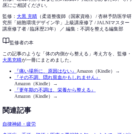
医にご相談ください。
監修：
大黒 充晴
（柔道整復師（国家資格） / 杏林予防医学研
究所「細胞環境デザイン学」上級講座修了 / JALNIマスター
講座修了者 / 臨床歴23年）
／ 編集：不調を整える編集部
監修者の本
この記事のような「体の内側から整える」考え方を、監修・
大黒充晴
が一冊にまとめました。
『
痛い場所に、原因はない
』
Amazon（Kindle）→
『
その不調、隠れ貧血かもしれません
』
Amazon（Kindle）→
『
更年期の不調は、栄養から整える
』
Amazon（Kindle）→
関連記事
自律神経・疲労