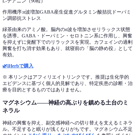
L-テアニン（90粒）
作用機序:
α波増加
GABA産生促進
グルタミン酸拮抗
ドーパミ
ン調節
抗ストレス
緑茶由来のアミノ酸。脳内のα波を増加させリラックス状態
を誘導。GABA・ドーパミン・セロトニン系に作用し、興奮
を抑えずに覚醒下でのリラックスを実現。カフェインの過剰
興奮を打ち消す効果もあり、就寝前の「脳の静め役」として
有効。
🌿
iHerbで購入
※ 本リンクはアフィリエイトリンクです。推奨は生化学的
エビデンスに基づく個人的見解であり、特定疾患の診断・治
療を目的とするものではありません。
マグネシウム——神経の高ぶりを鎮める土台のミ
ネラル
神経の興奮を抑え、副交感神経への切り替えを支えるミネラ
ル。不足すると眠りが浅くなりがちです。マグネシウム不足