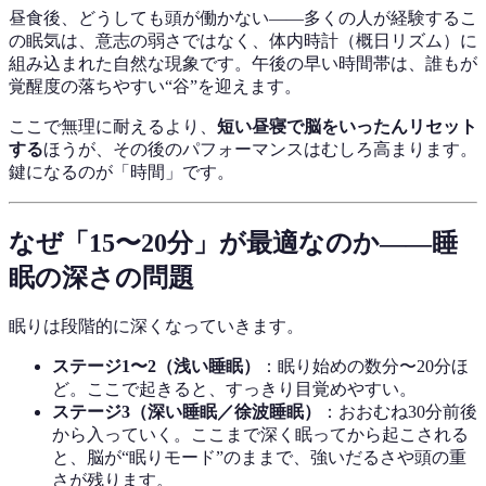
昼食後、どうしても頭が働かない——多くの人が経験するこ
の眠気は、意志の弱さではなく、体内時計（概日リズム）に
組み込まれた自然な現象です。午後の早い時間帯は、誰もが
覚醒度の落ちやすい“谷”を迎えます。
ここで無理に耐えるより、
短い昼寝で脳をいったんリセット
する
ほうが、その後のパフォーマンスはむしろ高まります。
鍵になるのが「時間」です。
なぜ「15〜20分」が最適なのか——睡
眠の深さの問題
眠りは段階的に深くなっていきます。
ステージ1〜2（浅い睡眠）
：眠り始めの数分〜20分ほ
ど。ここで起きると、すっきり目覚めやすい。
ステージ3（深い睡眠／徐波睡眠）
：おおむね30分前後
から入っていく。ここまで深く眠ってから起こされる
と、脳が“眠りモード”のままで、強いだるさや頭の重
さが残ります。