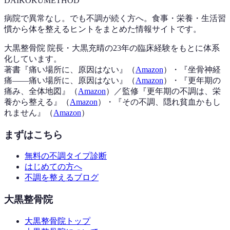
DAIKOKU
METHOD
病院で異常なし。でも不調が続く方へ。食事・栄養・生活習
慣から体を整えるヒントをまとめた情報サイトです。
大黒整骨院 院長・大黒充晴の23年の臨床経験をもとに体系
化しています。
著書『
痛い場所に、原因はない
』（
Amazon
）
・『
坐骨神経
痛——痛い場所に、原因はない
』（
Amazon
）
・『
更年期の
痛み、全体地図
』（
Amazon
）
／監修『
更年期の不調は、栄
養から整える
』（
Amazon
）
・『
その不調、隠れ貧血かもし
れません
』（
Amazon
）
まずはこちら
無料の不調タイプ診断
はじめての方へ
不調を整えるブログ
大黒整骨院
大黒整骨院トップ