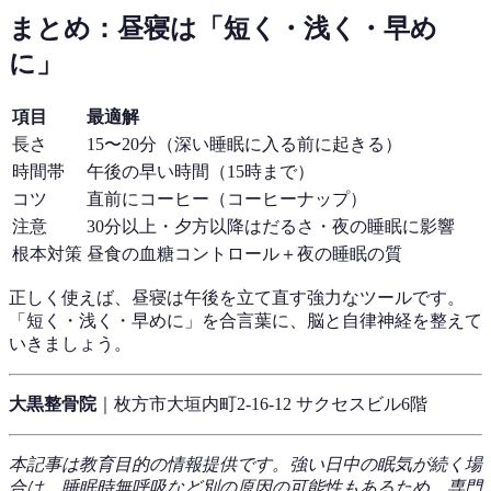
まとめ：昼寝は「短く・浅く・早め
に」
項目
最適解
長さ
15〜20分（深い睡眠に入る前に起きる）
時間帯
午後の早い時間（15時まで）
コツ
直前にコーヒー（コーヒーナップ）
注意
30分以上・夕方以降はだるさ・夜の睡眠に影響
根本対策
昼食の血糖コントロール＋夜の睡眠の質
正しく使えば、昼寝は午後を立て直す強力なツールです。
「短く・浅く・早めに」を合言葉に、脳と自律神経を整えて
いきましょう。
大黒整骨院
｜枚方市大垣内町2-16-12 サクセスビル6階
本記事は教育目的の情報提供です。強い日中の眠気が続く場
合は、睡眠時無呼吸など別の原因の可能性もあるため、専門