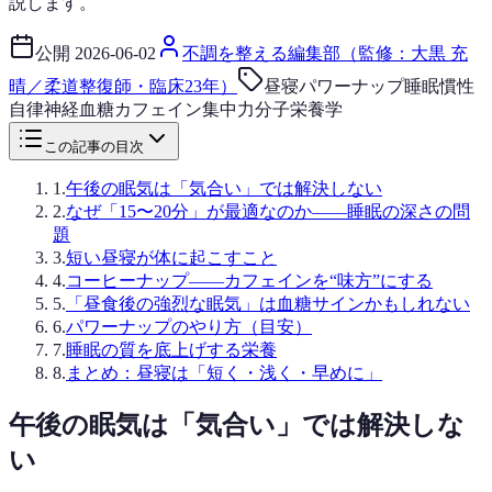
説します。
公開
2026-06-02
不調を整える編集部（監修：大黒 充
晴／柔道整復師・臨床23年）
昼寝
パワーナップ
睡眠慣性
自律神経
血糖
カフェイン
集中力
分子栄養学
この記事の目次
1
.
午後の眠気は「気合い」では解決しない
2
.
なぜ「15〜20分」が最適なのか——睡眠の深さの問
題
3
.
短い昼寝が体に起こすこと
4
.
コーヒーナップ——カフェインを“味方”にする
5
.
「昼食後の強烈な眠気」は血糖サインかもしれない
6
.
パワーナップのやり方（目安）
7
.
睡眠の質を底上げする栄養
8
.
まとめ：昼寝は「短く・浅く・早めに」
午後の眠気は「気合い」では解決しな
い