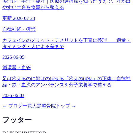
多汗症・手汗・脇汗｜医療の選択肢を知ったうえで、汗が出
やすい土台を食事から整える
更新 2026-07-23
自律神経・疲労
カフェインのメリット・デメリットを正直に整理——適量・
タイミング・人による差まで
2026-06-05
循環器・血管
足は冷えるのに顔はのぼせる「冷えのぼせ」の正体｜自律神
経・鉄・血流のアンバランスを分子栄養学で整える
2026-06-03
← ブログ一覧
大黒整骨院トップ →
フッター