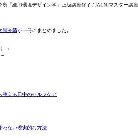
所「細胞環境デザイン学」上級講座修了 / JALNIマスター講座修
大黒充晴
が一冊にまとめました。
le）→
）→
ら整える日中のセルフケア
使わない現実的な方法