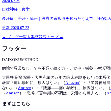
2026-07-30
自律神経・疲労
多汗症・手汗・脇汗｜医療の選択肢を知ったうえで、汗が出
更新 2026-07-23
← ブログ一覧
大黒整骨院トップ →
フッター
DAIKOKU
METHOD
病院で異常なし。でも不調が続く方へ。食事・栄養・生活習
大黒整骨院 院長・大黒充晴の23年の臨床経験をもとに体系
著書『
痛い場所に、原因はない
』（
Amazon
）
・『
坐骨神経痛
ない
』（
Amazon
）
・『
腰痛——痛い場所に、原因はない
』（
（
Amazon
）
／監修『
更年期の不調は、栄養から整える
』（
Am
まずはこちら