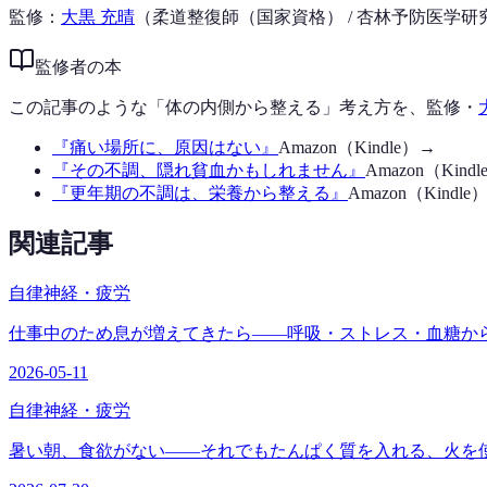
監修：
大黒 充晴
（柔道整復師（国家資格） / 杏林予防医学研究
監修者の本
この記事のような「体の内側から整える」考え方を、監修・
『
痛い場所に、原因はない
』
Amazon（Kindle）→
『
その不調、隠れ貧血かもしれません
』
Amazon（Kind
『
更年期の不調は、栄養から整える
』
Amazon（Kindle
関連記事
自律神経・疲労
仕事中のため息が増えてきたら——呼吸・ストレス・血糖か
2026-05-11
自律神経・疲労
暑い朝、食欲がない——それでもたんぱく質を入れる、火を