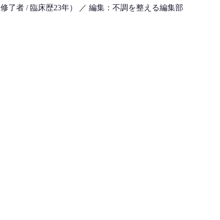
了者 / 臨床歴23年）
／ 編集：不調を整える編集部