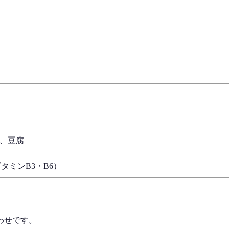
。
、豆腐
タミンB3・B6）
わせです。