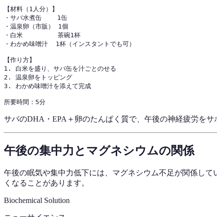
【材料（1人分）】

・サバ水煮缶    1缶

・温泉卵（市販） 1個

・白米         茶碗1杯

・わかめ味噌汁  1杯（インスタントでも可）

【作り方】

1. 白米を盛り、サバ缶を汁ごとのせる

2. 温泉卵をトッピング

3. わかめ味噌汁を添えて完成

サバのDHA・EPA＋卵のたんぱく質で、午後の神経疲労を
午後の集中力とマグネシウムの関係
午後の眠気や集中力低下には、マグネシウム不足が関係して
くなることがあります。
Biochemical Solution