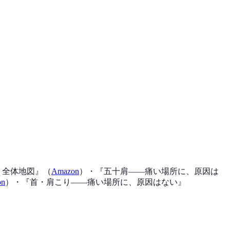
、全体地図
』（
Amazon
）
・『
五十肩——痛い場所に、原因は
on
）
・『
首・肩こり——痛い場所に、原因はない
』