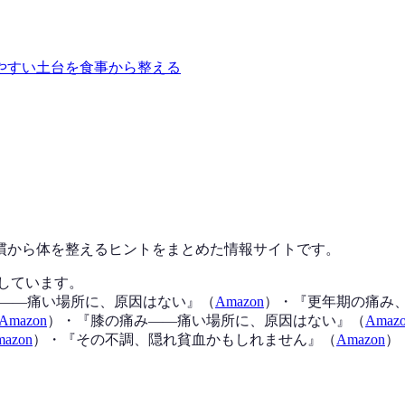
やすい土台を食事から整える
慣から体を整えるヒントをまとめた情報サイトです。
化しています。
——痛い場所に、原因はない
』（
Amazon
）
・『
更年期の痛み
Amazon
）
・『
膝の痛み——痛い場所に、原因はない
』（
Amaz
azon
）
・『
その不調、隠れ貧血かもしれません
』（
Amazon
）