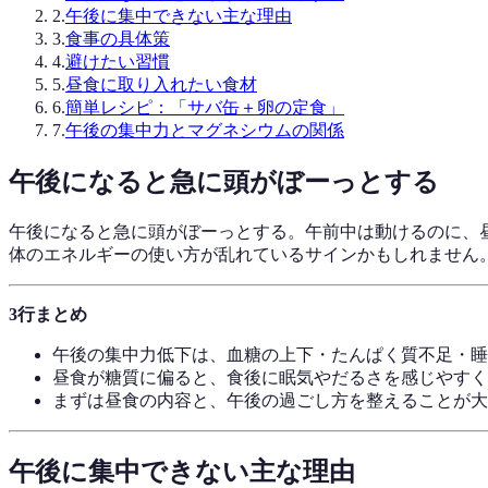
2
.
午後に集中できない主な理由
3
.
食事の具体策
4
.
避けたい習慣
5
.
昼食に取り入れたい食材
6
.
簡単レシピ：「サバ缶＋卵の定食」
7
.
午後の集中力とマグネシウムの関係
午後になると急に頭がぼーっとする
午後になると急に頭がぼーっとする。午前中は動けるのに、
体のエネルギーの使い方が乱れているサインかもしれません
3行まとめ
午後の集中力低下は、血糖の上下・たんぱく質不足・睡
昼食が糖質に偏ると、食後に眠気やだるさを感じやすく
まずは昼食の内容と、午後の過ごし方を整えることが大
午後に集中できない主な理由