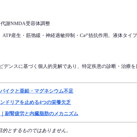
+代謝
NMDA受容体調整
ATP産生・筋弛緩・神経過敏抑制・Ca²⁺拮抗作用。液体タ
エビデンスに基づく個人的見解であり、特定疾患の診断・治療を
パイクと亜鉛・マグネシウム不足
ンドリアを止める4つの栄養欠乏
｜副腎疲労と内臓脂肪のメカニズム
目的とするものではありません。