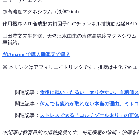
ニューサイエンス
超高濃度マグネシウム（液体50ml）
作用機序:
ATP合成酵素補因子
Ca²⁺チャンネル拮抗
筋弛緩
NAD
山田豊文先生監修。天然海水由来の液体高純度マグネシウム。
率補給。
📦
Amazonで購入
🛍️
楽天で購入
※ 本リンクはアフィリエイトリンクです。推奨は生化学的
関連記事：
食後に眠い・だるい・太りやすい。血糖値ス
関連記事：
休んでも疲れが取れない本当の理由。ミトコ
関連記事：
ストレスで太る「コルチゾール太り」の正体
本記事は教育目的の情報提供です。特定疾患の診断・治療を