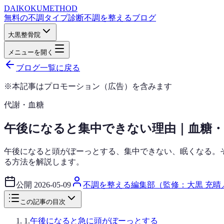
DAIKOKU
METHOD
無料の不調タイプ診断
不調を整えるブログ
大黒整骨院
メニューを開く
ブログ一覧に戻る
※本記事はプロモーション（広告）を含みます
代謝・血糖
午後になると集中できない理由｜血糖
午後になると頭がぼーっとする、集中できない、眠くなる。
る方法を解説します。
公開
2026-05-09
不調を整える編集部（監修：大黒 充晴
この記事の目次
1
.
午後になると急に頭がぼーっとする