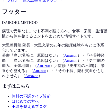
← ブログ一覧
大黒整骨院トップ →
フッター
DAIKOKU
METHOD
病院で異常なし。でも不調が続く方へ。食事・栄養・生活習
慣から体を整えるヒントをまとめた情報サイトです。
大黒整骨院 院長・大黒充晴の23年の臨床経験をもとに体系
化しています。
著書『
痛い場所に、原因はない
』（
Amazon
）
・『
坐骨神経
痛——痛い場所に、原因はない
』（
Amazon
）
・『
更年期の
痛み、全体地図
』（
Amazon
）
／監修『
更年期の不調は、栄
養から整える
』（
Amazon
）
・『
その不調、隠れ貧血かもし
れません
』（
Amazon
）
まずはこちら
無料の不調タイプ診断
はじめての方へ
不調を整えるブログ