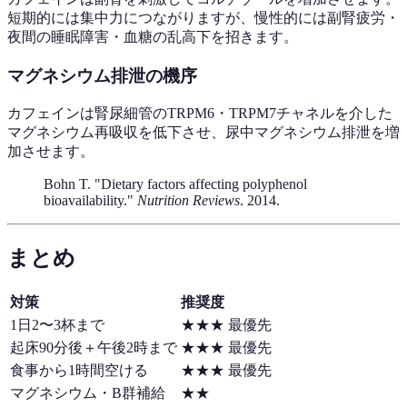
短期的には集中力につながりますが、慢性的には副腎疲労・
夜間の睡眠障害・血糖の乱高下を招きます。
マグネシウム排泄の機序
カフェインは腎尿細管のTRPM6・TRPM7チャネルを介した
マグネシウム再吸収を低下させ、尿中マグネシウム排泄を増
加させます。
Bohn T. "Dietary factors affecting polyphenol
bioavailability."
Nutrition Reviews
. 2014.
まとめ
対策
推奨度
1日2〜3杯まで
★★★ 最優先
起床90分後＋午後2時まで
★★★ 最優先
食事から1時間空ける
★★★ 最優先
マグネシウム・B群補給
★★