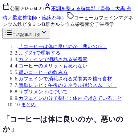
公開
2026-04-25
不調を整える編集部（監修：大黒 充
晴／柔道整復師・臨床23年）
コーヒー
カフェイン
マグネ
シウム
鉄
ビタミンB群
カルシウム
栄養素
分子栄養学
この記事の目次
1
.
「コーヒーは体に良いのか、悪いのか」
2
.
まず3行で理解する
3
.
カフェインで消耗される栄養素
4
.
コーヒーのメリットも忘れない
5
.
賢いコーヒーの飲み方
6
.
カフェインで消耗される栄養素を補う食材
7
.
簡単レシピ：午後のミネラル補給スムージー
8
.
サプリメントについて
9
.
カフェインの分子薬理：体内で起きていること
10
.
まとめ
「コーヒーは体に良いのか、悪いの
か」