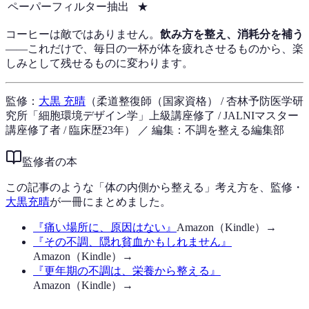
ペーパーフィルター抽出
★
コーヒーは敵ではありません。
飲み方を整え、消耗分を補う
——これだけで、毎日の一杯が体を疲れさせるものから、楽
しみとして残せるものに変わります。
監修：
大黒 充晴
（柔道整復師（国家資格） / 杏林予防医学研
究所「細胞環境デザイン学」上級講座修了 / JALNIマスター
講座修了者 / 臨床歴23年）
／ 編集：不調を整える編集部
監修者の本
この記事のような「体の内側から整える」考え方を、監修・
大黒充晴
が一冊にまとめました。
『
痛い場所に、原因はない
』
Amazon（Kindle）→
『
その不調、隠れ貧血かもしれません
』
Amazon（Kindle）→
『
更年期の不調は、栄養から整える
』
Amazon（Kindle）→