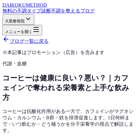
DAIKOKU
METHOD
無料の不調タイプ診断
不調を整えるブログ
大黒整骨院
メニューを開く
ブログ一覧に戻る
※本記事はプロモーション（広告）を含みます
代謝・血糖
コーヒーは健康に良い？悪い？｜カフ
ェインで奪われる栄養素と上手な飲み
方
コーヒーは抗酸化作用がある一方で、カフェインがマグネシ
ウム・カルシウム・B群・鉄を排泄促進します。1日何杯ま
で・いつ飲むか・どう補うかを分子栄養学の視点で解説しま
す。