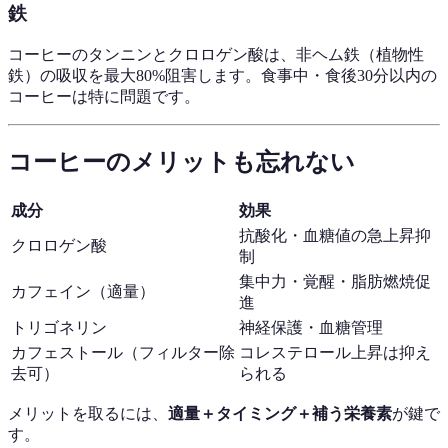
鉄
コーヒーのタンニンとクロロゲン酸は、非ヘム鉄（植物性
鉄）の吸収を最大80%阻害します。食事中・食後30分以内の
コーヒーは特に問題です。
コーヒーのメリットも忘れない
成分
効果
抗酸化・血糖値の急上昇抑
クロロゲン酸
制
集中力・覚醒・脂肪燃焼促
カフェイン（適量）
進
トリゴネリン
神経保護・血糖管理
カフェストール（フィルター除
コレステロール上昇は抑え
去可）
られる
メリットを取るには、
適量＋タイミング＋補う栄養素
が鍵で
す。