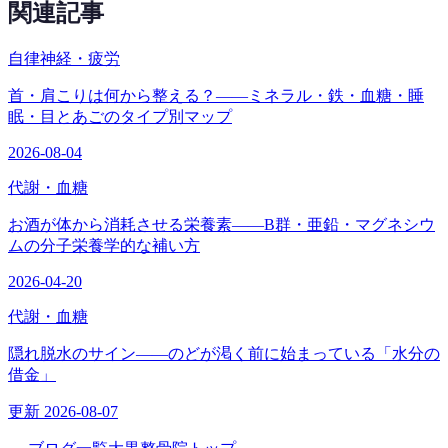
関連記事
自律神経・疲労
首・肩こりは何から整える？——ミネラル・鉄・血糖・睡
眠・目とあごのタイプ別マップ
2026-08-04
代謝・血糖
お酒が体から消耗させる栄養素——B群・亜鉛・マグネシウ
ムの分子栄養学的な補い方
2026-04-20
代謝・血糖
隠れ脱水のサイン——のどが渇く前に始まっている「水分の
借金」
更新 2026-08-07