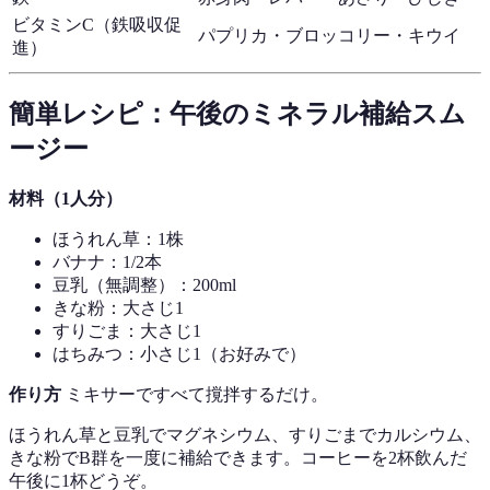
ビタミンC（鉄吸収促
パプリカ・ブロッコリー・キウイ
進）
簡単レシピ：午後のミネラル補給スム
ージー
材料（1人分）
ほうれん草：1株
バナナ：1/2本
豆乳（無調整）：200ml
きな粉：大さじ1
すりごま：大さじ1
はちみつ：小さじ1（お好みで）
作り方
ミキサーですべて撹拌するだけ。
ほうれん草と豆乳でマグネシウム、すりごまでカルシウム、
きな粉でB群を一度に補給できます。コーヒーを2杯飲んだ
午後に1杯どうぞ。