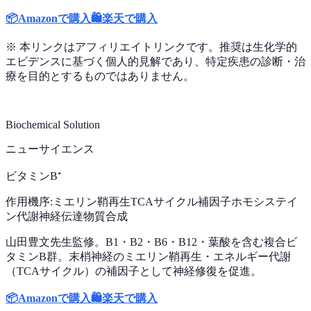
📦
Amazonで購入
🛍️
楽天で購入
※ 本リンクはアフィリエイトリンクです。推奨は生化学的
エビデンスに基づく個人的見解であり、特定疾患の診断・治
療を目的とするものではありません。
Biochemical Solution
ニューサイエンス
ビタミンB⁺
作用機序:
ミエリン鞘再生
TCAサイクル補因子
ホモシステイ
ン代謝
神経伝達物質合成
山田豊文先生監修。B1・B2・B6・B12・葉酸を含む複合ビ
タミンB群。末梢神経のミエリン鞘再生・エネルギー代謝
（TCAサイクル）の補因子として神経修復を促進。
📦
Amazonで購入
🛍️
楽天で購入