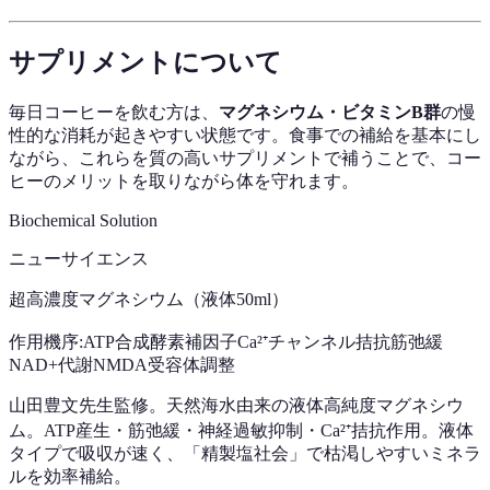
サプリメントについて
毎日コーヒーを飲む方は、
マグネシウム・ビタミンB群
の慢
性的な消耗が起きやすい状態です。食事での補給を基本にし
ながら、これらを質の高いサプリメントで補うことで、コー
ヒーのメリットを取りながら体を守れます。
Biochemical Solution
ニューサイエンス
超高濃度マグネシウム（液体50ml）
作用機序:
ATP合成酵素補因子
Ca²⁺チャンネル拮抗
筋弛緩
NAD+代謝
NMDA受容体調整
山田豊文先生監修。天然海水由来の液体高純度マグネシウ
ム。ATP産生・筋弛緩・神経過敏抑制・Ca²⁺拮抗作用。液体
タイプで吸収が速く、「精製塩社会」で枯渇しやすいミネラ
ルを効率補給。