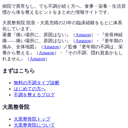
病院で異常なし。でも不調が続く方へ。食事・栄養・生活習
慣から体を整えるヒントをまとめた情報サイトです。
大黒整骨院 院長・大黒充晴の23年の臨床経験をもとに体系
化しています。
著書『
痛い場所に、原因はない
』（
Amazon
）
・『
坐骨神経
痛——痛い場所に、原因はない
』（
Amazon
）
・『
更年期の
痛み、全体地図
』（
Amazon
）
／監修『
更年期の不調は、栄
養から整える
』（
Amazon
）
・『
その不調、隠れ貧血かもし
れません
』（
Amazon
）
まずはこちら
無料の不調タイプ診断
はじめての方へ
不調を整えるブログ
大黒整骨院
大黒整骨院トップ
大黒整骨院について