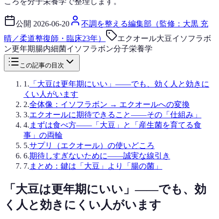
ころを分子栄養学で整理します。
公開
2026-06-20
不調を整える編集部（監修：大黒 充
晴／柔道整復師・臨床23年）
エクオール
大豆イソフラボ
ン
更年期
腸内細菌
イソフラボン
分子栄養学
この記事の目次
1
.
「大豆は更年期にいい」——でも、効く人と効きに
くい人がいます
2
.
全体像：イソフラボン → エクオールへの変換
3
.
エクオールに期待できること——その「仕組み」
4
.
まずは食べ方——「大豆」と「産生菌を育てる食
事」の両輪
5
.
サプリ（エクオール）の使いどころ
6
.
期待しすぎないために——誠実な線引き
7
.
まとめ：鍵は「大豆」より「腸の菌」
「大豆は更年期にいい」——でも、効
く人と効きにくい人がいます