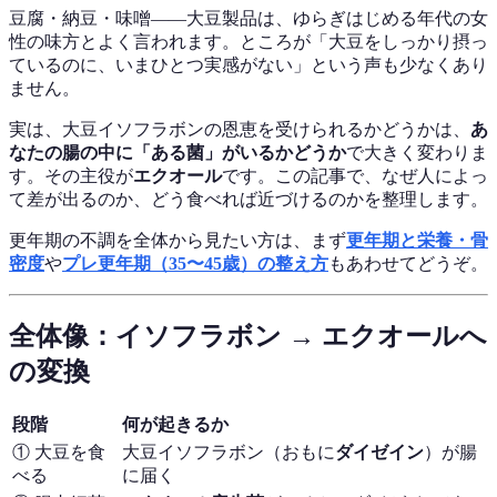
豆腐・納豆・味噌——大豆製品は、ゆらぎはじめる年代の女
性の味方とよく言われます。ところが「大豆をしっかり摂っ
ているのに、いまひとつ実感がない」という声も少なくあり
ません。
実は、大豆イソフラボンの恩恵を受けられるかどうかは、
あ
なたの腸の中に「ある菌」がいるかどうか
で大きく変わりま
す。その主役が
エクオール
です。この記事で、なぜ人によっ
て差が出るのか、どう食べれば近づけるのかを整理します。
更年期の不調を全体から見たい方は、まず
更年期と栄養・骨
密度
や
プレ更年期（35〜45歳）の整え方
もあわせてどうぞ。
全体像：イソフラボン → エクオールへ
の変換
段階
何が起きるか
① 大豆を食
大豆イソフラボン（おもに
ダイゼイン
）が腸
べる
に届く