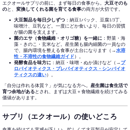
エクオールサプリの前に、まず毎日の食事から。
大豆そのも
の
と、
変換してくれる菌を育てる食事
の両方が大切です。
大豆製品を毎日少しずつ
：納豆1パック、豆腐1/3丁、
味噌汁、豆乳など。一度にどか食いより、毎日の習慣
が腸の菌を支えます。
菌のエサ（食物繊維・オリゴ糖）を一緒に
：野菜・海
藻・きのこ・玄米など。産生菌も腸内細菌の一員なの
で、腸内環境を整える食事が土台になります（→
水溶
性・不溶性の食物繊維ガイド
）。
発酵食品を味方に
：納豆・味噌・ぬか漬けなど（→
プ
ロバイオティクス・プレバイオティクス・シンバイオ
ティクスの違い
）。
「自分は作れる体質？」が気になる方へ。
産生菌は食生活で
育つ余地がある
とされ、まずは大豆＋食物繊維を続けてみる
価値があります。
サプリ（エクオール）の使いどころ
食事を続けても実感が乏しい、忙しくて大豆製品が安定して