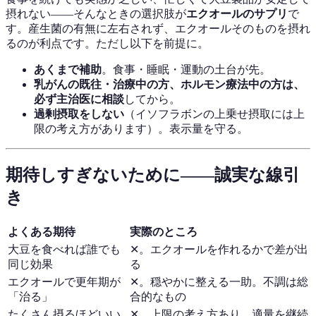
摂れない——そんなときの選択肢が
エクオールのサプリ
で
す。産生菌の有無に左右されず、エクオールそのものを摂れ
るのが利点です。ただし以下を前提に。
あくまで補助
。食事・睡眠・運動の土台が先。
乳がんの既往・治療中の方、ホルモン療法中の方は、
必ず主治医に相談
してから。
過剰摂取をしない
（イソフラボンの上乗せ摂取には上
限の考え方があります）。表示量を守る。
期待しすぎないために——誠実な線引
き
よくある期待
実際のところ
大豆を食べれば誰でも
✕。エクオールを作れるかで差が出
同じ効果
る
エクオールで更年期が
✕。穏やかに整える一助。不調は総
「治る」
合的なもの
たくさん摂るほどいい
✕。上限の考え方あり。適量を継続