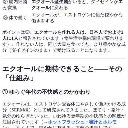
② 腸内細菌
エクオール産生菌
がいると、ダイゼインが
エ
が変換
クオール
に変わる
エクオールが、エストロゲンに似た穏やかな
③ 体で働く
働きをする
ポイントは②。
エクオールを作れる人は、日本人でおよそ2
人に1人
と報告されています（食生活や腸内環境で変わりま
す）。作れない人は、同じ大豆を食べても、より穏やかな成
分（ダイゼインのまま）で受け取ることになります。
エクオールに期待できること——その
「仕組み」
① ゆらぐ年代の不快感とのかかわり
エクオールは、エストロゲン受容体にやさしく働きかける成
分（SERM様）として研究されてきました。ほてり・発汗・
気分のゆらぎといった、いわゆる更年期の不快感との関連が
注目されています（→
ホットフラッシュ・寝汗とホルモ
ン
）。あくまで「穏やかに整える」方向の後押しです。