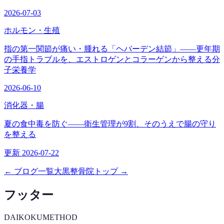
2026-07-03
ホルモン・生殖
指の第一関節が痛い・腫れる「ヘバーデン結節」——更年期
の手指トラブルを、エストロゲンとコラーゲンから整える分
子栄養学
2026-06-10
消化器・腸
夏の食中毒を防ぐ——衛生管理が9割、そのうえで腸の守り
を整える
更新 2026-07-22
← ブログ一覧
大黒整骨院トップ →
フッター
DAIKOKU
METHOD