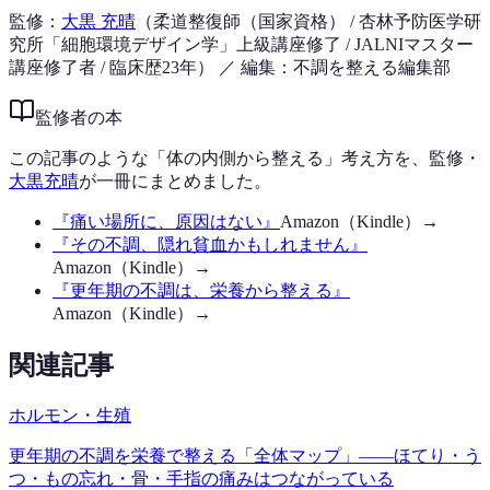
監修：
大黒 充晴
（柔道整復師（国家資格） / 杏林予防医学研
究所「細胞環境デザイン学」上級講座修了 / JALNIマスター
講座修了者 / 臨床歴23年）
／ 編集：不調を整える編集部
監修者の本
この記事のような「体の内側から整える」考え方を、監修・
大黒充晴
が一冊にまとめました。
『
痛い場所に、原因はない
』
Amazon（Kindle）→
『
その不調、隠れ貧血かもしれません
』
Amazon（Kindle）→
『
更年期の不調は、栄養から整える
』
Amazon（Kindle）→
関連記事
ホルモン・生殖
更年期の不調を栄養で整える「全体マップ」——ほてり・う
つ・もの忘れ・骨・手指の痛みはつながっている