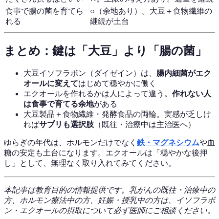
食事で腸の菌を育てら
○（余地あり）。大豆＋食物繊維の
れる
継続が土台
まとめ：鍵は「大豆」より「腸の菌」
大豆イソフラボン（ダイゼイン）は、
腸内細菌がエク
オールに変えて
はじめて穏やかに働く
エクオールを作れるかは人によって違う。
作れない人
は食事で育てる余地
がある
大豆製品＋食物繊維・発酵食品の両輪。実感が乏しけ
れば
サプリも選択肢
（既往・治療中は主治医へ）
ゆらぎの年代は、ホルモンだけでなく
鉄・マグネシウム
や血
糖の安定も土台になります。エクオールは「穏やかな後押
し」として、無理なく取り入れてみてください。
本記事は教育目的の情報提供です。乳がんの既往・治療中の
方、ホルモン療法中の方、妊娠・授乳中の方は、イソフラボ
ン・エクオールの摂取について必ず医師にご相談ください。