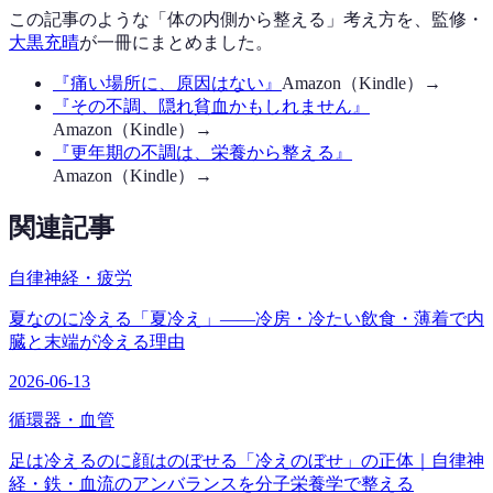
この記事のような「体の内側から整える」考え方を、監修・
大黒充晴
が一冊にまとめました。
『
痛い場所に、原因はない
』
Amazon（Kindle）→
『
その不調、隠れ貧血かもしれません
』
Amazon（Kindle）→
『
更年期の不調は、栄養から整える
』
Amazon（Kindle）→
関連記事
自律神経・疲労
夏なのに冷える「夏冷え」——冷房・冷たい飲食・薄着で内
臓と末端が冷える理由
2026-06-13
循環器・血管
足は冷えるのに顔はのぼせる「冷えのぼせ」の正体｜自律神
経・鉄・血流のアンバランスを分子栄養学で整える