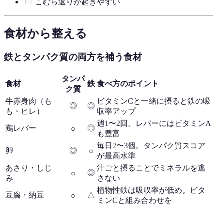
こむら返りが起きやすい
食材から整える
鉄とタンパク質の両方を補う食材
タンパ
食材
鉄
食べ方のポイント
ク質
牛赤身肉（も
ビタミンCと一緒に摂ると鉄の吸
◎
◎
も・ヒレ）
収率アップ
週1〜2回。レバーにはビタミンA
鶏レバー
◎
○
も豊富
毎日2〜3個。タンパク質スコア
卵
◎
○
が最高水準
あさり・しじ
汁ごと摂ることでミネラルを逃
◎
○
み
さない
植物性鉄は吸収率が低め。ビタ
豆腐・納豆
△
○
ミンCと組み合わせを