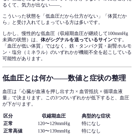
るくて、気力が出ない——。
こういった状態を「低血圧だから仕方がない」「体質だか
ら」と受け入れてしまっている方は多いです。
しかし、慢性的な低血圧（収縮期血圧が継続して100mmHg
未満の状態）は、
体がシグナルを送っているサイン
です。
「血圧が低い体質」ではなく、鉄・タンパク質・副腎ホルモ
ン・塩分（ミネラル）のいずれかが機能不全を起こしている
可能性があります。
低血圧とは何か——数値と症状の整理
血圧は「心臓が血液を押し出す力 × 血管抵抗 × 循環血液
量」で決まります。この3つのいずれかが低下すると、血圧
が下がります。
区分
収縮期血圧
典型的な症状
正常
120〜129mmHg
特になし
正常高値
130〜139mmHg
特になし