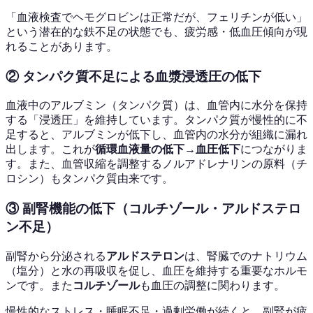
「血液検査でヘモグロビンは正常だが、フェリチンが低い」
という潜在的な鉄不足の状態でも、疲労感・低血圧傾向が現
れることがあります。
② タンパク質不足による血漿浸透圧の低下
血液中のアルブミン（タンパク質）は、血管内に水分を保持
する「浸透圧」を維持しています。タンパク質が慢性的に不
足すると、アルブミンが低下し、血管内の水分が組織に漏れ
出します。これが
循環血液量の低下→血圧低下
につながりま
す。また、血管収縮を調整するノルアドレナリンの原料（チ
ロシン）もタンパク質由来です。
③ 副腎機能の低下（コルチゾール・アルドステロ
ン不足）
副腎から分泌される
アルドステロン
は、腎臓でのナトリウム
（塩分）と水の再吸収を促し、血圧を維持する重要なホルモ
ンです。また
コルチゾール
も血圧の調整に関わります。
慢性的なストレス・睡眠不足・過剰労働が続くと、副腎が疲