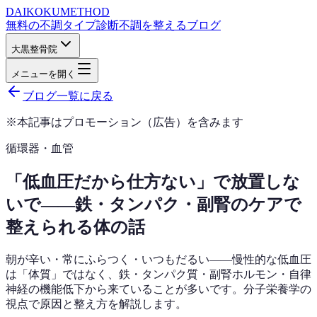
DAIKOKU
METHOD
無料の不調タイプ診断
不調を整えるブログ
大黒整骨院
メニューを開く
ブログ一覧に戻る
※本記事はプロモーション（広告）を含みます
循環器・血管
「低血圧だから仕方ない」で放置しな
いで——鉄・タンパク・副腎のケアで
整えられる体の話
朝が辛い・常にふらつく・いつもだるい——慢性的な低血圧
は「体質」ではなく、鉄・タンパク質・副腎ホルモン・自律
神経の機能低下から来ていることが多いです。分子栄養学の
視点で原因と整え方を解説します。