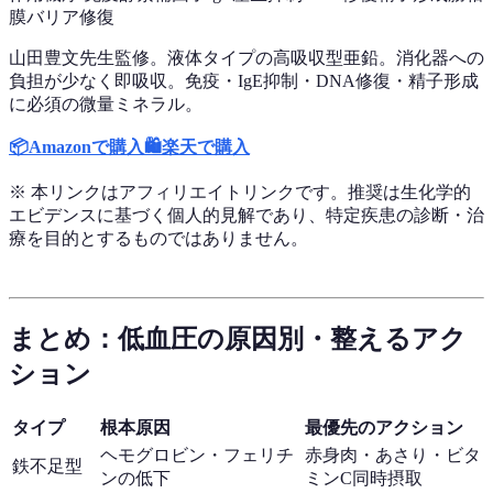
膜バリア修復
山田豊文先生監修。液体タイプの高吸収型亜鉛。消化器への
負担が少なく即吸収。免疫・IgE抑制・DNA修復・精子形成
に必須の微量ミネラル。
📦
Amazonで購入
🛍️
楽天で購入
※ 本リンクはアフィリエイトリンクです。推奨は生化学的
エビデンスに基づく個人的見解であり、特定疾患の診断・治
療を目的とするものではありません。
まとめ：低血圧の原因別・整えるアク
ション
タイプ
根本原因
最優先のアクション
ヘモグロビン・フェリチ
赤身肉・あさり・ビタ
鉄不足型
ンの低下
ミンC同時摂取