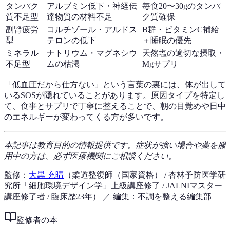
タンパク
アルブミン低下・神経伝
毎食20〜30gのタンパ
質不足型
達物質の材料不足
ク質確保
副腎疲労
コルチゾール・アルドス
B群・ビタミンC補給
型
テロンの低下
＋睡眠の優先
ミネラル
ナトリウム・マグネシウ
天然塩の適切な摂取・
不足型
ムの枯渇
Mgサプリ
「低血圧だから仕方ない」という言葉の裏には、体が出して
いるSOSが隠れていることがあります。原因タイプを特定し
て、食事とサプリで丁寧に整えることで、朝の目覚めや日中
のエネルギーが変わってくる方が多いです。
本記事は教育目的の情報提供です。症状が強い場合や薬を服
用中の方は、必ず医療機関にご相談ください。
監修：
大黒 充晴
（柔道整復師（国家資格） / 杏林予防医学研
究所「細胞環境デザイン学」上級講座修了 / JALNIマスター
講座修了者 / 臨床歴23年）
／ 編集：不調を整える編集部
監修者の本