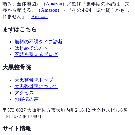
痛み、全体地図
』（
Amazon
）
／監修『
更年期の不調は、栄
養から整える
』（
Amazon
）
・『
その不調、隠れ貧血かもし
れません
』（
Amazon
）
まずはこちら
無料の不調タイプ診断
はじめての方へ
不調を整えるブログ
大黒整骨院
大黒整骨院トップ
大黒整骨院について
アクセス
お客様の声
〒573-0027 大阪府枚方市大垣内町2-16-12 サクセスビル6階
TEL:
072-841-0808
サイト情報