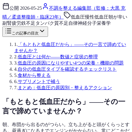
公開
2026-05-25
不調を整える編集部（監修：大黒 充
晴／柔道整復師・臨床23年）
低血圧
慢性低血圧
朝が辛い
副腎疲労
鉄不足
タンパク質不足
自律神経
分子栄養学
この記事の目次
1
.
「もともと低血圧だから」——その一言で諦めてい
ませんか？
2
.
低血圧とは何か——数値と症状の整理
3
.
低血圧の原因になりやすい4つの栄養・機能の問題
4
.
自分の低血圧タイプを確認するチェックリスト
5
.
食材から整える
6
.
サプリメントで補う
7
.
まとめ：低血圧の原因別・整えるアクション
「もともと低血圧だから」——その一
言で諦めていませんか？
朝、布団から出るのがつらい。立ち上がると頭がくらっとす
る。昼過ぎになるまでエンジンがかからない。常にどこかだ