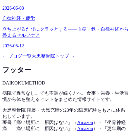
2026-06-03
自律神経・疲労
立ち上がるたびにクラッとする——血糖・鉄・自律神経から
整えるセルフケア
2026-05-12
← ブログ一覧
大黒整骨院トップ →
フッター
DAIKOKU
METHOD
病院で異常なし。でも不調が続く方へ。食事・栄養・生活習
慣から体を整えるヒントをまとめた情報サイトです。
大黒整骨院 院長・大黒充晴の23年の臨床経験をもとに体系
化しています。
著書『
痛い場所に、原因はない
』（
Amazon
）
・『
坐骨神経
痛——痛い場所に、原因はない
』（
Amazon
）
・『
更年期の