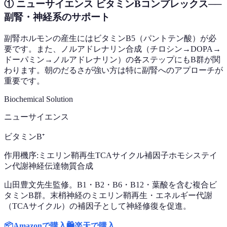
① ニューサイエンス ビタミンBコンプレックス──
副腎・神経系のサポート
副腎ホルモンの産生にはビタミンB5（パントテン酸）が必
要です。また、ノルアドレナリン合成（チロシン→DOPA→
ドーパミン→ノルアドレナリン）の各ステップにもB群が関
わります。朝のだるさが強い方は特に副腎へのアプローチが
重要です。
Biochemical Solution
ニューサイエンス
ビタミンB⁺
作用機序:
ミエリン鞘再生
TCAサイクル補因子
ホモシステイ
ン代謝
神経伝達物質合成
山田豊文先生監修。B1・B2・B6・B12・葉酸を含む複合ビ
タミンB群。末梢神経のミエリン鞘再生・エネルギー代謝
（TCAサイクル）の補因子として神経修復を促進。
📦
Amazonで購入
🛍️
楽天で購入