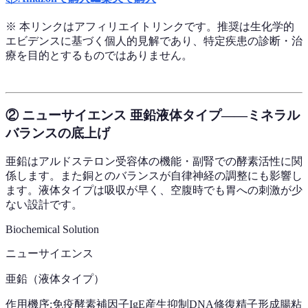
※ 本リンクはアフィリエイトリンクです。推奨は生化学的
エビデンスに基づく個人的見解であり、特定疾患の診断・治
療を目的とするものではありません。
② ニューサイエンス 亜鉛液体タイプ——ミネラル
バランスの底上げ
亜鉛はアルドステロン受容体の機能・副腎での酵素活性に関
係します。また銅とのバランスが自律神経の調整にも影響し
ます。液体タイプは吸収が早く、空腹時でも胃への刺激が少
ない設計です。
Biochemical Solution
ニューサイエンス
亜鉛（液体タイプ）
作用機序:
免疫酵素補因子
IgE産生抑制
DNA修復
精子形成
腸粘