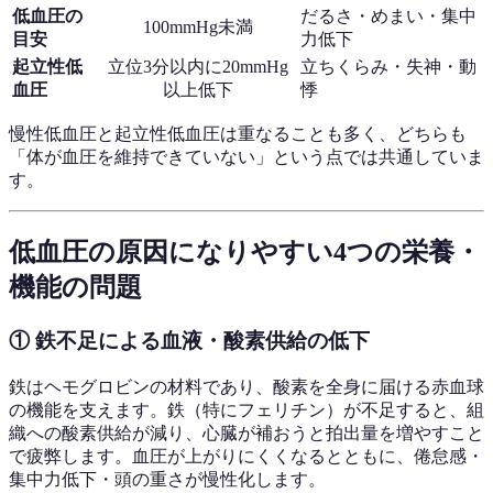
低血圧の
だるさ・めまい・集中
100mmHg未満
目安
力低下
起立性低
立位3分以内に20mmHg
立ちくらみ・失神・動
血圧
以上低下
悸
慢性低血圧と起立性低血圧は重なることも多く、どちらも
「体が血圧を維持できていない」という点では共通していま
す。
低血圧の原因になりやすい4つの栄養・
機能の問題
① 鉄不足による血液・酸素供給の低下
鉄はヘモグロビンの材料であり、酸素を全身に届ける赤血球
の機能を支えます。鉄（特にフェリチン）が不足すると、組
織への酸素供給が減り、心臓が補おうと拍出量を増やすこと
で疲弊します。血圧が上がりにくくなるとともに、倦怠感・
集中力低下・頭の重さが慢性化します。