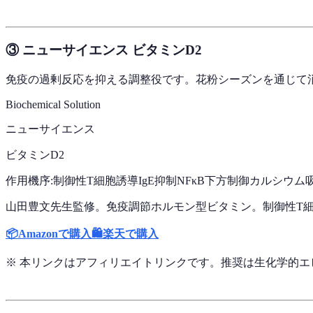
③ ニューサイエンス ビタミンD2
免疫の過剰反応を抑える調整役です。花粉シーズンを通じて
Biochemical Solution
ニューサイエンス
ビタミンD2
作用機序:
制御性T細胞誘導
IgE抑制
NFκB下方制御
カルシウム
山田豊文先生監修。免疫調節ホルモン型ビタミン。制御性T細
📦
Amazonで購入
🛍️
楽天で購入
※ 本リンクはアフィリエイトリンクです。推奨は生化学的