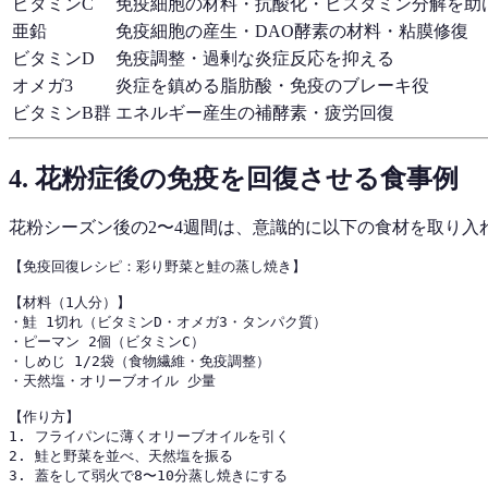
ビタミンC
免疫細胞の材料・抗酸化・ヒスタミン分解を助
亜鉛
免疫細胞の産生・DAO酵素の材料・粘膜修復
ビタミンD
免疫調整・過剰な炎症反応を抑える
オメガ3
炎症を鎮める脂肪酸・免疫のブレーキ役
ビタミンB群
エネルギー産生の補酵素・疲労回復
4. 花粉症後の免疫を回復させる食事例
花粉シーズン後の2〜4週間は、意識的に以下の食材を取り入
【免疫回復レシピ：彩り野菜と鮭の蒸し焼き】

【材料（1人分）】

・鮭 1切れ（ビタミンD・オメガ3・タンパク質）

・ピーマン 2個（ビタミンC）

・しめじ 1/2袋（食物繊維・免疫調整）

・天然塩・オリーブオイル 少量

【作り方】

1. フライパンに薄くオリーブオイルを引く

2. 鮭と野菜を並べ、天然塩を振る

3. 蓋をして弱火で8〜10分蒸し焼きにする
