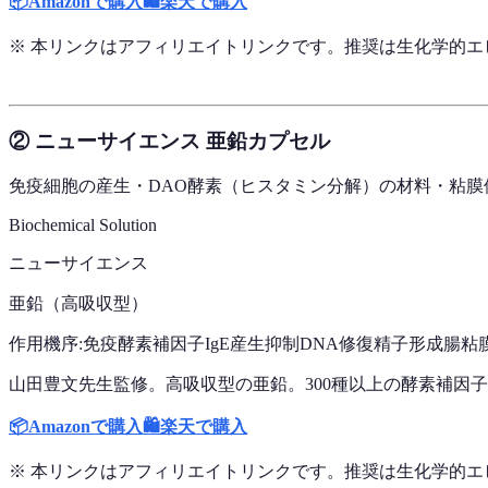
📦
Amazonで購入
🛍️
楽天で購入
※ 本リンクはアフィリエイトリンクです。推奨は生化学的
② ニューサイエンス 亜鉛カプセル
免疫細胞の産生・DAO酵素（ヒスタミン分解）の材料・粘
Biochemical Solution
ニューサイエンス
亜鉛（高吸収型）
作用機序:
免疫酵素補因子
IgE産生抑制
DNA修復
精子形成
腸粘
山田豊文先生監修。高吸収型の亜鉛。300種以上の酵素補因
📦
Amazonで購入
🛍️
楽天で購入
※ 本リンクはアフィリエイトリンクです。推奨は生化学的