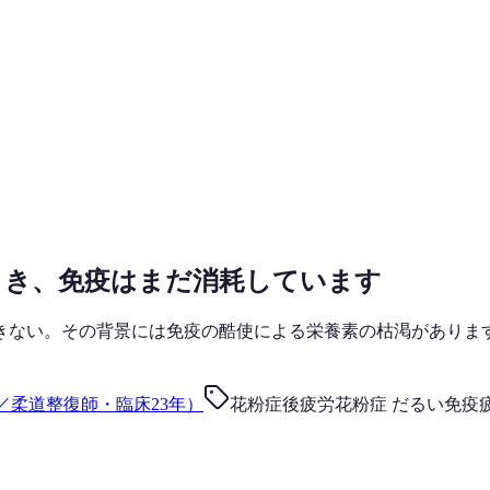
とき、免疫はまだ消耗しています
きない。その背景には免疫の酷使による栄養素の枯渇がありま
／柔道整復師・臨床23年）
花粉症後疲労
花粉症 だるい
免疫