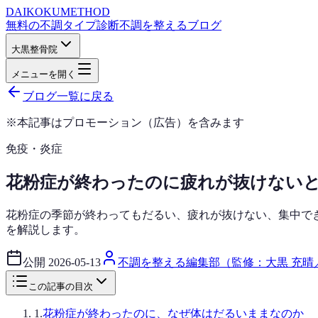
DAIKOKU
METHOD
無料の不調タイプ診断
不調を整えるブログ
大黒整骨院
メニューを開く
ブログ一覧に戻る
※本記事はプロモーション（広告）を含みます
免疫・炎症
花粉症が終わったのに疲れが抜けない
花粉症の季節が終わってもだるい、疲れが抜けない、集中で
を解説します。
公開
2026-05-13
不調を整える編集部（監修：大黒 充晴
この記事の目次
1
.
花粉症が終わったのに、なぜ体はだるいままなのか