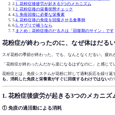
2
.
1. 花粉症後疲労が起きる3つのメカニズム
3
.
2. 花粉症後の栄養状態チェック
4
.
3. 免疫回復に必要な栄養素
5
.
4. 花粉症後の免疫を回復させる食事例
6
.
5. サプリで補うなら
7
.
まとめ：花粉症後のだるさは「回復期のサイン」です
花粉症が終わったのに、なぜ体はだる
スギ花粉の季節が終わった。でも、なんとなくだるい。疲れ
「花粉症が終わったんだから楽になるはずなのに」と感じて
花粉症とは、免疫システムが花粉に対して過剰反応を繰り返
も、消耗した免疫と栄養素がすぐに回復するわけではない
の
1. 花粉症後疲労が起きる3つのメカニズ
① 免疫の過活動による消耗