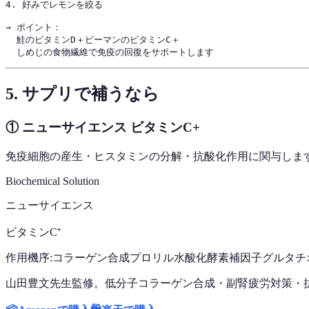
4. 好みでレモンを絞る

→ ポイント：

  鮭のビタミンD＋ピーマンのビタミンC＋

5. サプリで補うなら
① ニューサイエンス ビタミンC+
免疫細胞の産生・ヒスタミンの分解・抗酸化作用に関与しま
Biochemical Solution
ニューサイエンス
ビタミンC⁺
作用機序:
コラーゲン合成
プロリル水酸化酵素補因子
グルタチ
山田豊文先生監修。低分子コラーゲン合成・副腎疲労対策・