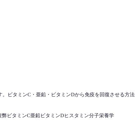
す。ビタミンC・亜鉛・ビタミンDから免疫を回復させる方法
疲弊
ビタミンC
亜鉛
ビタミンD
ヒスタミン
分子栄養学