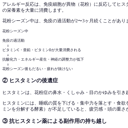
アレルギー反応は、免疫細胞が異物（花粉）に反応してヒス
の栄養素を大量に消費します。
花粉シーズン中は、免疫の過活動が2〜3ヶ月続くことがあ
花粉シーズン中

免疫の過活動

  ↓

ビタミンC・亜鉛・ビタミンDが大量消費される

  ↓

抗酸化力・エネルギー産生・神経の調整力が低下

  ↓

② ヒスタミンの後遺症
ヒスタミンは、花粉症の鼻水・くしゃみ・目のかゆみを引き
ヒスタミンには、睡眠の質を下げる・集中力を落とす・食欲
ミンを分解する酵素）が不足していると、疲労感・頭の重さ
③ 抗ヒスタミン薬による副作用の持ち越し