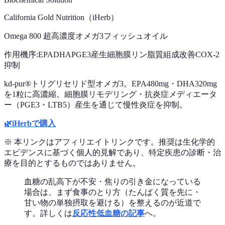
California Gold Nutrition（iHerb）
Omega 800 超高濃度オメガ3フィッシュオイル
作用機序:
EPA
DHA
PGE3産生
細胞膜リン脂質組成改善
COX-2
抑制
kd-pur®トリグリセリド型オメガ3。EPA480mg・DHA320mg
を1粒に高濃縮。細胞膜リモデリング・抗炎症メディエータ
ー（PGE3・LTB5）産生を通じて慢性炎症を抑制。
🌿
iHerbで購入
※ 本リンクはアフィリエイトリンクです。推奨は生化学的
エビデンスに基づく個人的見解であり、特定疾患の診断・治
療を目的とするものではありません。
血糖の乱高下が不安・焦りの引き金になっている
場合は、まず食事のとり方（たんぱく質を先に・
甘い物の単独摂取を避ける）を整えるのが近道で
す。詳しくは
反応性低血糖の記事
へ。