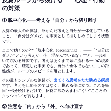
反芻ループから抜ける——心理・行動
の対策
① 脱中心化——考えを「自分」から切り離す
反芻の最大の正体は、浮かんだ考えと自分が一体化している
こと。「自分はダメだ」を事実として握りしめてしまう状態
です。
ここで効くのが**「脱中心化（decentering）」
——
「"自分は
ダメだ"という考えが、今、浮かんでいるな」**と、一歩引
いて眺める練習です。考えはあくまで頭に流れる一つの現象
であって、確定した事実でも、自分の全体でもない。この距
離感が、ループのスピードを落とします。
その最もシンプルな練習が、
出てくる思考をただ眺める瞑想
です。考えを止めるのではなく、眺める側に立つ。これを毎
日1〜3分続けるだけで、反芻に飲み込まれにくい"こころの
クッション"が育ちます。
② 注意を「内」から「外」へ向け直す