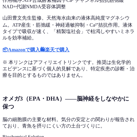
作用機序:
ATP合成酵素補因子
Ca²⁺チャンネル拮抗
筋弛緩
NAD+代謝
NMDA受容体調整
山田豊文先生監修。天然海水由来の液体高純度マグネシウ
ム。ATP産生・筋弛緩・神経過敏抑制・Ca²⁺拮抗作用。液体
タイプで吸収が速く、「精製塩社会」で枯渇しやすいミネラ
ルを効率補給。
📦
Amazonで購入
🛍️
楽天で購入
※ 本リンクはアフィリエイトリンクです。推奨は生化学的
エビデンスに基づく個人的見解であり、特定疾患の診断・治
療を目的とするものではありません。
オメガ3（EPA・DHA）——脳神経をしなやかに
保つ
脳の細胞膜の主要な材料。気分の安定との関わりが報告され
ており、青魚を摂りにくい方の土台づくりに。
Biochemical Solution