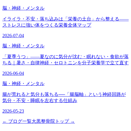
脳・神経・メンタル
イライラ・不安・落ち込みは「栄養の土台」から整える——
ストレスに強い体をつくる栄養全体マップ
2026-07-04
脳・神経・メンタル
「夏季うつ」——夏なのに気分が沈む・眠れない・食欲が落
ちる｜暑さ・自律神経・セロトニンを分子栄養学で立て直す
2026-06-04
脳・神経・メンタル
腸が荒れると気分も落ちる──「腸脳軸」という神経回路が
気分・不安・睡眠を左右する仕組み
2026-05-23
← ブログ一覧
大黒整骨院トップ →