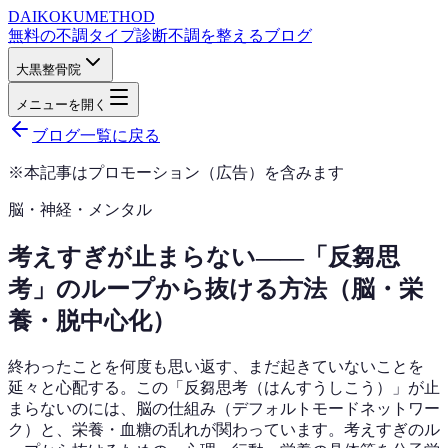
DAIKOKU
METHOD
無料の不調タイプ診断
不調を整えるブログ
大黒整骨院
メニューを開く
ブログ一覧に戻る
※本記事はプロモーション（広告）を含みます
脳・神経・メンタル
考えすぎが止まらない——「反芻思
考」のループから抜ける方法（脳・栄
養・脱中心化）
終わったことを何度も思い返す、まだ起きていないことを
延々と心配する。この「反芻思考（はんすうしこう）」が止
まらないのには、脳の仕組み（デフォルトモードネットワー
ク）と、栄養・血糖の乱れが関わっています。考えすぎのル