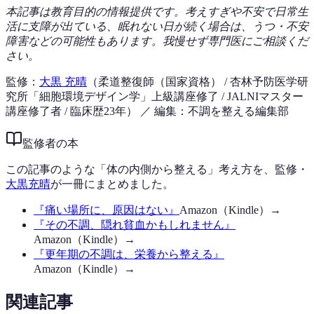
本記事は教育目的の情報提供です。考えすぎや不安で日常生
活に支障が出ている、眠れない日が続く場合は、うつ・不安
障害などの可能性もあります。我慢せず専門医にご相談くだ
さい。
監修：
大黒 充晴
（柔道整復師（国家資格） / 杏林予防医学研
究所「細胞環境デザイン学」上級講座修了 / JALNIマスター
講座修了者 / 臨床歴23年）
／ 編集：不調を整える編集部
監修者の本
この記事のような「体の内側から整える」考え方を、監修・
大黒充晴
が一冊にまとめました。
『
痛い場所に、原因はない
』
Amazon（Kindle）→
『
その不調、隠れ貧血かもしれません
』
Amazon（Kindle）→
『
更年期の不調は、栄養から整える
』
Amazon（Kindle）→
関連記事