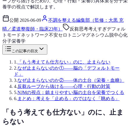
ープから抜けるための、心理・行動・栄養の具体策を分子栄
養学の視点で解説します。
公開
2026-06-09
不調を整える編集部（監修：大黒 充
晴／柔道整復師・臨床23年）
反芻思考
考えすぎ
デフォル
トモードネットワーク
不安
セロトニン
マグネシウム
脱中心化
分子栄養学
この記事の目次
1
.
「もう考えても仕方ない」のに、止まらない
2
.
なぜ止まらないのか①——脳の「デフォルトモー
ド」
3
.
なぜ止まらないのか②——体の土台（栄養・血糖）
4
.
反芻ループから抜ける——心理・行動の対策
5
.
NJMの視点：鎮まりやすい脳の土台を栄養でつくる
6
.
まとめ：考えを「止める」のではなく「眺める」
「もう考えても仕方ない」のに、止ま
らない