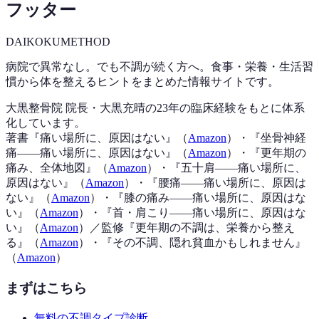
フッター
DAIKOKU
METHOD
病院で異常なし。でも不調が続く方へ。食事・栄養・生活習
慣から体を整えるヒントをまとめた情報サイトです。
大黒整骨院 院長・大黒充晴の23年の臨床経験をもとに体系
化しています。
著書『
痛い場所に、原因はない
』（
Amazon
）
・『
坐骨神経
痛——痛い場所に、原因はない
』（
Amazon
）
・『
更年期の
痛み、全体地図
』（
Amazon
）
・『
五十肩——痛い場所に、
原因はない
』（
Amazon
）
・『
腰痛——痛い場所に、原因は
ない
』（
Amazon
）
・『
膝の痛み——痛い場所に、原因はな
い
』（
Amazon
）
・『
首・肩こり——痛い場所に、原因はな
い
』（
Amazon
）
／監修『
更年期の不調は、栄養から整え
る
』（
Amazon
）
・『
その不調、隠れ貧血かもしれません
』
（
Amazon
）
まずはこちら
無料の不調タイプ診断