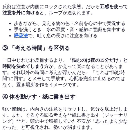
反芻は注意が内側にロックされた状態。だから
五感を使って
注意を外に向ける
と、ループが途切れます。
歩きながら、見える物の色・名前を心の中で実況する
手を洗うとき、水の温度・音・感触に意識を集中する
呼吸法
で、吐く息の長さに注意を向ける
③ 「考える時間」を区切る
一日中じわじわ反芻するより、
「悩むのは夜の15分だけ」と
時間を決めてしまう
方が、かえって楽になることがありま
す。それ以外の時間に考えが浮かんだら、「これは"悩む時
間"に回す」とメモして手放す。心配を完全に止めるのでは
なく、置き場所を作るイメージです。
④ 体を動かす・紙に書き出す
軽い運動は、内向きの注意をリセットし、気分を底上げしま
す。また、ぐるぐる回る考えを**紙に書き出す（ジャーナリ
ング）**と、頭の中で増殖していた不安が「思ったより少な
かった」と可視化され、勢いが弱まります。