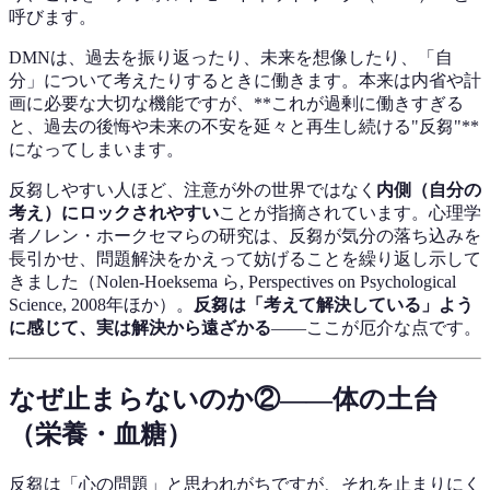
呼びます。
DMNは、過去を振り返ったり、未来を想像したり、「自
分」について考えたりするときに働きます。本来は内省や計
画に必要な大切な機能ですが、**これが過剰に働きすぎる
と、過去の後悔や未来の不安を延々と再生し続ける"反芻"**
になってしまいます。
反芻しやすい人ほど、注意が外の世界ではなく
内側（自分の
考え）にロックされやすい
ことが指摘されています。心理学
者ノレン・ホークセマらの研究は、反芻が気分の落ち込みを
長引かせ、問題解決をかえって妨げることを繰り返し示して
きました（Nolen-Hoeksema ら, Perspectives on Psychological
Science, 2008年ほか）。
反芻は「考えて解決している」よう
に感じて、実は解決から遠ざかる
——ここが厄介な点です。
なぜ止まらないのか②——体の土台
（栄養・血糖）
反芻は「心の問題」と思われがちですが、それを止まりにく