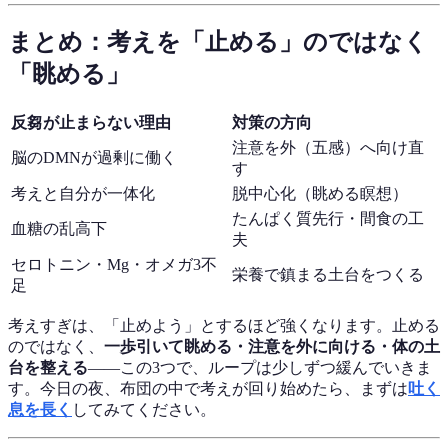
まとめ：考えを「止める」のではなく
「眺める」
反芻が止まらない理由
対策の方向
注意を外（五感）へ向け直
脳のDMNが過剰に働く
す
考えと自分が一体化
脱中心化（眺める瞑想）
たんぱく質先行・間食の工
血糖の乱高下
夫
セロトニン・Mg・オメガ3不
栄養で鎮まる土台をつくる
足
考えすぎは、「止めよう」とするほど強くなります。止める
のではなく、
一歩引いて眺める・注意を外に向ける・体の土
台を整える
——この3つで、ループは少しずつ緩んでいきま
す。今日の夜、布団の中で考えが回り始めたら、まずは
吐く
息を長く
してみてください。