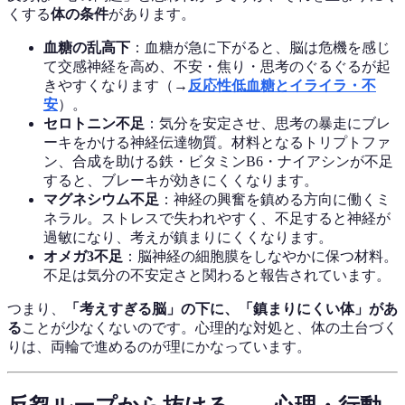
くする
体の条件
があります。
血糖の乱高下
：血糖が急に下がると、脳は危機を感じ
て交感神経を高め、不安・焦り・思考のぐるぐるが起
きやすくなります（→
反応性低血糖とイライラ・不
安
）。
セロトニン不足
：気分を安定させ、思考の暴走にブレ
ーキをかける神経伝達物質。材料となるトリプトファ
ン、合成を助ける鉄・ビタミンB6・ナイアシンが不足
すると、ブレーキが効きにくくなります。
マグネシウム不足
：神経の興奮を鎮める方向に働くミ
ネラル。ストレスで失われやすく、不足すると神経が
過敏になり、考えが鎮まりにくくなります。
オメガ3不足
：脳神経の細胞膜をしなやかに保つ材料。
不足は気分の不安定さと関わると報告されています。
つまり、
「考えすぎる脳」の下に、「鎮まりにくい体」があ
る
ことが少なくないのです。心理的な対処と、体の土台づく
りは、両輪で進めるのが理にかなっています。