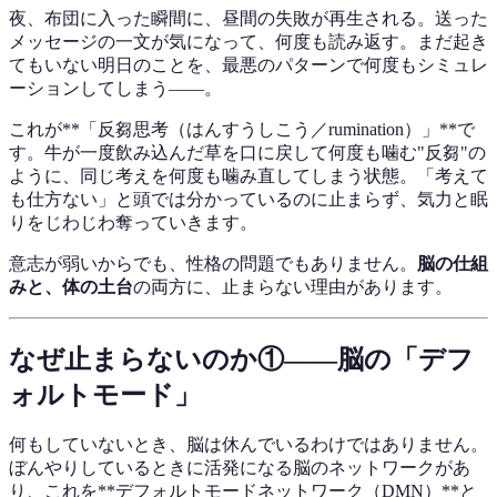
夜、布団に入った瞬間に、昼間の失敗が再生される。送った
メッセージの一文が気になって、何度も読み返す。まだ起き
てもいない明日のことを、最悪のパターンで何度もシミュレ
ーションしてしまう——。
これが**「反芻思考（はんすうしこう／rumination）」**で
す。牛が一度飲み込んだ草を口に戻して何度も噛む"反芻"の
ように、同じ考えを何度も噛み直してしまう状態。「考えて
も仕方ない」と頭では分かっているのに止まらず、気力と眠
りをじわじわ奪っていきます。
意志が弱いからでも、性格の問題でもありません。
脳の仕組
みと、体の土台
の両方に、止まらない理由があります。
なぜ止まらないのか①——脳の「デフ
ォルトモード」
何もしていないとき、脳は休んでいるわけではありません。
ぼんやりしているときに活発になる脳のネットワークがあ
り、これを**デフォルトモードネットワーク（DMN）**と