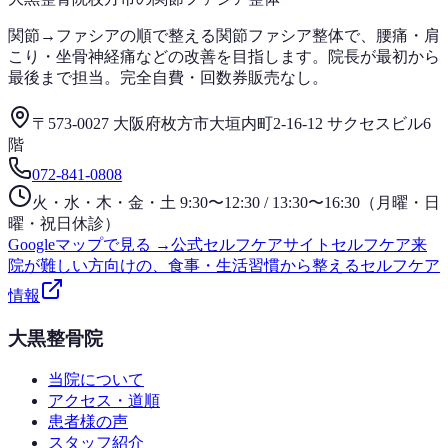
関節→ファシアの順で整える関節ファシア整体で、腰痛・肩
こり・坐骨神経痛などの改善を目指します。院長が最初から
最後まで担当。完全自費・回数券販売なし。
〒573-0027 大阪府枚方市大垣内町2-16-12 サクセスビル6
階
072-841-0808
火・水・木・金・土 9:30〜12:30 / 13:30〜16:30（月曜・日
曜・祝日休診）
Googleマップで見る →
公式セルフケアサイト
セルフケア
来
院が難しい方向けの、食事・生活習慣から整えるセルフケア
情報
大黒整骨院
当院について
アクセス・道順
患者様の声
スタッフ紹介