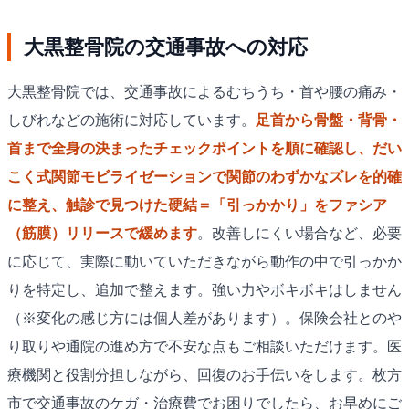
大黒整骨院の交通事故への対応
大黒整骨院では、交通事故によるむちうち・首や腰の痛み・
しびれなどの施術に対応しています。
足首から骨盤・背骨・
首まで全身の決まったチェックポイントを順に確認し、だい
こく式関節モビライゼーションで関節のわずかなズレを的確
に整え、触診で見つけた硬結＝「引っかかり」をファシア
（筋膜）リリースで緩めます
。改善しにくい場合など、必要
に応じて、実際に動いていただきながら動作の中で引っかか
りを特定し、追加で整えます。強い力やボキボキはしません
（※変化の感じ方には個人差があります）。保険会社とのや
り取りや通院の進め方で不安な点もご相談いただけます。医
療機関と役割分担しながら、回復のお手伝いをします。枚方
市で交通事故のケガ・治療費でお困りでしたら、お早めにご