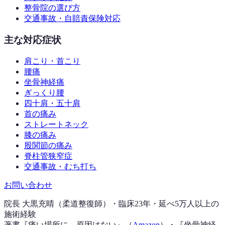
整骨院の選び方
交通事故・自賠責保険対応
主な対応症状
肩こり・首こり
腰痛
坐骨神経痛
ぎっくり腰
四十肩・五十肩
首の痛み
ストレートネック
膝の痛み
股関節の痛み
脊柱管狭窄症
交通事故・むち打ち
お問い合わせ
院長 大黒充晴（柔道整復師）・臨床23年・延べ5万人以上の
施術経験
著書『
痛い場所に、原因はない
』（
Amazon
）
・『
坐骨神経