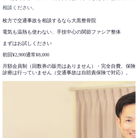
相談ください。
枚方で
交通事故
を相談するなら
大黒整骨院
電気も温熱も使わない、手技中心の
関節ファシア整体
まずはお試しください
初回
¥2,900
通常
¥8,000
月額会員制（回数券の販売はありません）
・
完全自費。保険
診療は行っていません（交通事故は自賠責保険で対応）。