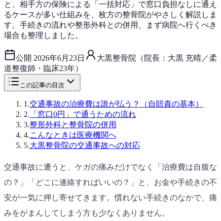
と、相手方の保険による「一括対応」で窓口負担なしに通え
るケースが多い仕組みを、枚方の整骨院がやさしく解説しま
す。手続きの流れや整形外科との併用、まず病院へ行くべき
場合も整理しました。
公開
2026年6月23日
大黒整骨院（院長：大黒 充晴／柔
道整復師・臨床23年）
この記事の目次
1
.
交通事故の治療費は誰が払う？（自賠責の基本）
2
.
「窓口0円」で通うための流れ
3
.
整形外科と整骨院の併用
4
.
こんなときは医療機関へ
5
.
大黒整骨院の交通事故への対応
交通事故に遭うと、ケガの痛みだけでなく「治療費は自腹な
の？」「どこに連絡すればいいの？」と、お金や手続きの不
安が一気に押し寄せてきます。慣れない手続きのなかで、痛
みをがまんしてしまう方も少なくありません。