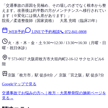
「
交通事故
の原因を見極め、その場しのぎでなく根本から整
えます。改善後は
約半数
の方がメンテナンスへ移行されてい
ます（※変化には個人差があります）」
院長／柔道整復師（国家資格）
大黒 充晴
（
臨床23年
）
WEB予約
LINEで予約相談
📞
072-841-0808
火・水・木・金・土 9:30〜12:30 / 13:30〜16:30
（
月曜・日
曜・祝日
休診）
〒573-0027 大阪府枚方市大垣内町2-16-12 サクセスビル6
階
京阪「枚方市」駅 徒歩8分 ／ 京阪「宮之阪」駅 徒歩7分
Googleマップで見る
交通事故
でお悩みの方へ｜枚方・大黒整骨院の施術ページを
見る
→