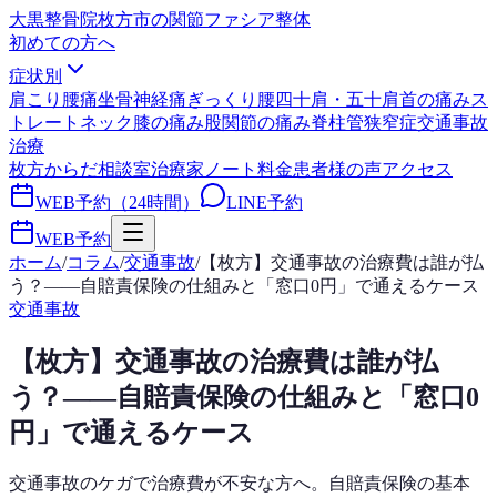
大黒整骨院
枚方市の関節ファシア整体
初めての方へ
症状別
肩こり
腰痛
坐骨神経痛
ぎっくり腰
四十肩・五十肩
首の痛み
ス
トレートネック
膝の痛み
股関節の痛み
脊柱管狭窄症
交通事故
治療
枚方からだ相談室
治療家ノート
料金
患者様の声
アクセス
WEB予約（24時間）
LINE予約
WEB予約
ホーム
/
コラム
/
交通事故
/
【枚方】交通事故の治療費は誰が払
う？——自賠責保険の仕組みと「窓口0円」で通えるケース
交通事故
【枚方】交通事故の治療費は誰が払
う？——自賠責保険の仕組みと「窓口0
円」で通えるケース
交通事故のケガで治療費が不安な方へ。自賠責保険の基本