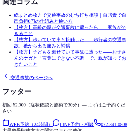
関連コラム
総まとめ
枚方で交通事故のむち打ち相談｜自賠責で自
己負担0円の仕組みと通い方
【枚方】高齢の親が交通事故に遭ったら——家族がで
きること
【枚方】歩いていて車と接触した——歩行者の交通事
故、後から出る痛みと補償
【枚方】子どもを乗せていて事故に遭った——お子さ
んのケガと「言葉にできない不調」で、親が知ってお
きたいこと
交通事故のページへ
フッター
初回 ¥2,900（症状確認と施術で30分）— まずはご予約くだ
さい
WEB予約（24時間）
LINE予約・相談
072-841-0808
大黒整骨院
枚方市の関節ファシア整体