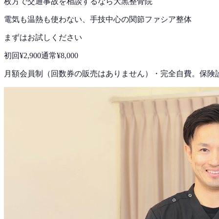
枚方で
交通事故
を相談するなら
大黒整骨院
電気も温熱も使わない、手技中心の
関節ファシア整体
まずはお試しください
初回
¥2,900
通常
¥8,000
月額会員制（回数券の販売はありません）
・
完全自費。保険