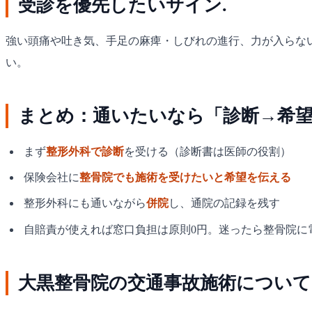
受診を優先したいサイン.
強い頭痛や吐き気、手足の麻痺・しびれの進行、力が入らな
い。
まとめ：通いたいなら「診断→希
まず
整形外科で診断
を受ける（診断書は医師の役割）
保険会社に
整骨院でも施術を受けたいと希望を伝える
整形外科にも通いながら
併院
し、通院の記録を残す
自賠責が使えれば窓口負担は原則0円。迷ったら整骨院に
大黒整骨院の交通事故施術について