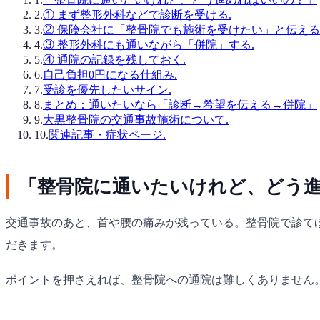
2
.
① まず整形外科などで診断を受ける.
3
.
② 保険会社に「整骨院でも施術を受けたい」と伝える
4
.
③ 整形外科にも通いながら「併院」する.
5
.
④ 通院の記録を残しておく.
6
.
自己負担0円になる仕組み.
7
.
受診を優先したいサイン.
8
.
まとめ：通いたいなら「診断→希望を伝える→併院」
9
.
大黒整骨院の交通事故施術について.
10
.
関連記事・症状ページ.
「整骨院に通いたいけれど、どう
交通事故のあと、首や腰の痛みが残っている。整骨院で診て
だきます。
ポイントを押さえれば、整骨院への通院は難しくありません