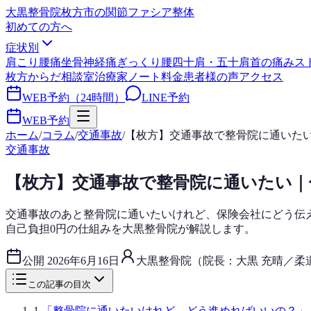
大黒整骨院
枚方市の関節ファシア整体
初めての方へ
症状別
肩こり
腰痛
坐骨神経痛
ぎっくり腰
四十肩・五十肩
首の痛み
ス
枚方からだ相談室
治療家ノート
料金
患者様の声
アクセス
WEB予約（24時間）
LINE予約
WEB予約
ホーム
/
コラム
/
交通事故
/
【枚方】交通事故で整骨院に通いた
交通事故
【枚方】交通事故で整骨院に通いたい｜
交通事故のあと整骨院に通いたいけれど、保険会社にどう伝
自己負担0円の仕組みを大黒整骨院が解説します。
公開
2026年6月16日
大黒整骨院（院長：大黒 充晴／柔
この記事の目次
1
.
「整骨院に通いたいけれど、どう進めればいいの？」