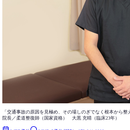
「
交通事故
の原因を見極め、その場しのぎでなく根本から整
院長／柔道整復師（国家資格）
大黒 充晴
（
臨床23年
）