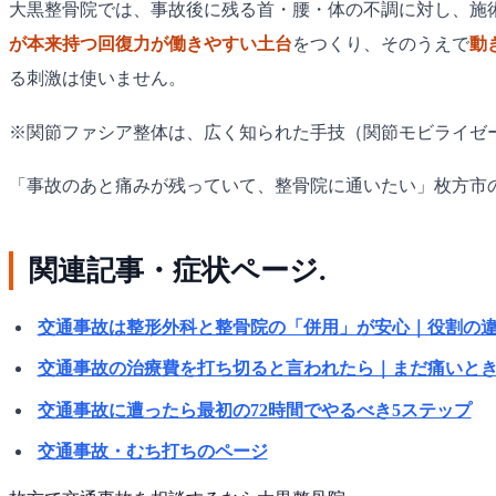
大黒整骨院では、事故後に残る首・腰・体の不調に対し、施
が本来持つ回復力が働きやすい土台
をつくり、そのうえで
動
る刺激は使いません。
※関節ファシア整体は、広く知られた手技（関節モビライゼ
「事故のあと痛みが残っていて、整骨院に通いたい」枚方市
関連記事・症状ページ.
交通事故は整形外科と整骨院の「併用」が安心｜役割の
交通事故の治療費を打ち切ると言われたら｜まだ痛いと
交通事故に遭ったら最初の72時間でやるべき5ステップ
交通事故・むち打ちのページ