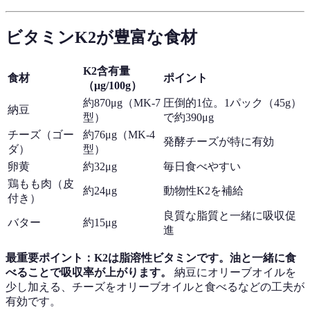
ビタミンK2が豊富な食材
K2含有量
食材
ポイント
（μg/100g）
約870μg（MK-7
圧倒的1位。1パック（45g）
納豆
型）
で約390μg
チーズ（ゴー
約76μg（MK-4
発酵チーズが特に有効
ダ）
型）
卵黄
約32μg
毎日食べやすい
鶏もも肉（皮
約24μg
動物性K2を補給
付き）
良質な脂質と一緒に吸収促
バター
約15μg
進
最重要ポイント：K2は脂溶性ビタミンです。油と一緒に食
べることで吸収率が上がります。
納豆にオリーブオイルを
少し加える、チーズをオリーブオイルと食べるなどの工夫が
有効です。