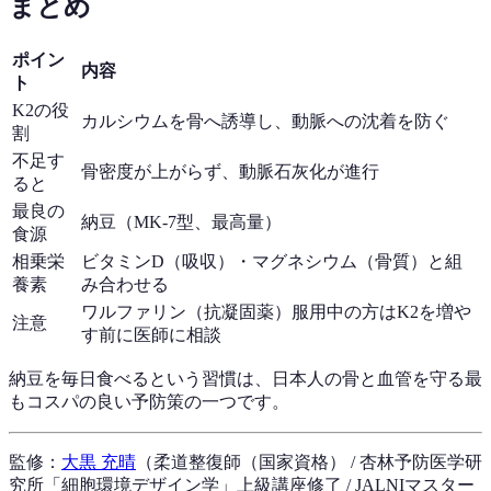
まとめ
ポイン
内容
ト
K2の役
カルシウムを骨へ誘導し、動脈への沈着を防ぐ
割
不足す
骨密度が上がらず、動脈石灰化が進行
ると
最良の
納豆（MK-7型、最高量）
食源
相乗栄
ビタミンD（吸収）・マグネシウム（骨質）と組
養素
み合わせる
ワルファリン（抗凝固薬）服用中の方はK2を増や
注意
す前に医師に相談
納豆を毎日食べるという習慣は、日本人の骨と血管を守る最
もコスパの良い予防策の一つです。
監修：
大黒 充晴
（柔道整復師（国家資格） / 杏林予防医学研
究所「細胞環境デザイン学」上級講座修了 / JALNIマスター