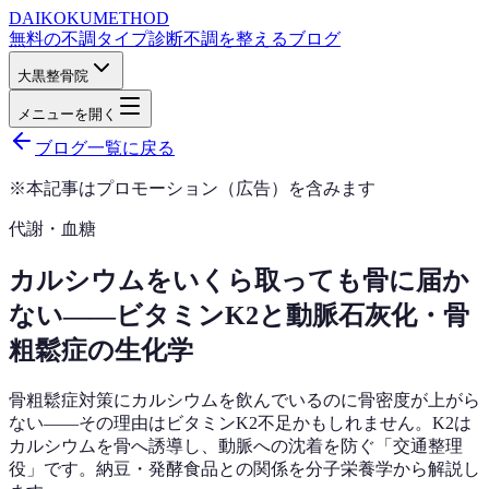
DAIKOKU
METHOD
無料の不調タイプ診断
不調を整えるブログ
大黒整骨院
メニューを開く
ブログ一覧に戻る
※本記事はプロモーション（広告）を含みます
代謝・血糖
カルシウムをいくら取っても骨に届か
ない——ビタミンK2と動脈石灰化・骨
粗鬆症の生化学
骨粗鬆症対策にカルシウムを飲んでいるのに骨密度が上がら
ない——その理由はビタミンK2不足かもしれません。K2は
カルシウムを骨へ誘導し、動脈への沈着を防ぐ「交通整理
役」です。納豆・発酵食品との関係を分子栄養学から解説し