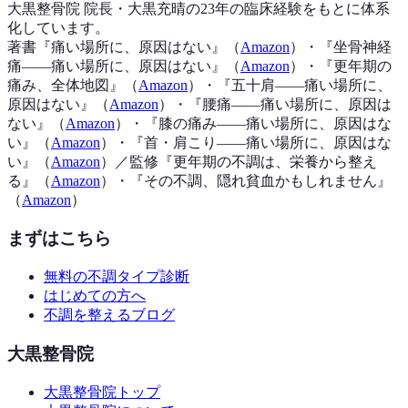
大黒整骨院 院長・大黒充晴の23年の臨床経験をもとに体系
化しています。
著書『
痛い場所に、原因はない
』（
Amazon
）
・『
坐骨神経
痛——痛い場所に、原因はない
』（
Amazon
）
・『
更年期の
痛み、全体地図
』（
Amazon
）
・『
五十肩——痛い場所に、
原因はない
』（
Amazon
）
・『
腰痛——痛い場所に、原因は
ない
』（
Amazon
）
・『
膝の痛み——痛い場所に、原因はな
い
』（
Amazon
）
・『
首・肩こり——痛い場所に、原因はな
い
』（
Amazon
）
／監修『
更年期の不調は、栄養から整え
る
』（
Amazon
）
・『
その不調、隠れ貧血かもしれません
』
（
Amazon
）
まずはこちら
無料の不調タイプ診断
はじめての方へ
不調を整えるブログ
大黒整骨院
大黒整骨院トップ