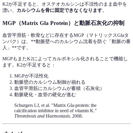
K2が不足すると、オステオカルシンは不活性のまま血中を
漂い、
カルシウムを骨に固定できなくなります
。
MGP（Matrix Gla Protein）と動脈石灰化の抑制
血管平滑筋・軟骨などに存在するMGP（マトリックスGlaタ
ンパク）は、**動脈壁へのカルシウム沈着を防ぐ「動脈の番
人」**です。
MGPもまたK2によってカルボキシル化されることで機能し
ます。K2が不足すると：
MGPが不活性化
動脈壁のカルシウム制御が崩れる
血管平滑筋にカルシウムが蓄積（石灰化）
動脈硬化・血管の硬化が進む
Schurgers LJ, et al. "Matrix Gla-protein: the
calcification inhibitor in need of vitamin K."
Thrombosis and Haemostasis
. 2008.