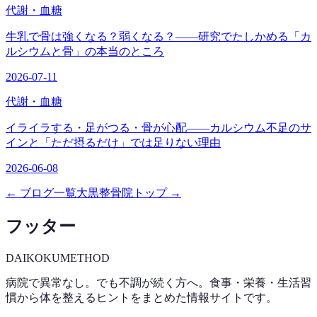
代謝・血糖
牛乳で骨は強くなる？弱くなる？——研究でたしかめる「カ
ルシウムと骨」の本当のところ
2026-07-11
代謝・血糖
イライラする・足がつる・骨が心配——カルシウム不足のサ
インと「ただ摂るだけ」では足りない理由
2026-06-08
← ブログ一覧
大黒整骨院トップ →
フッター
DAIKOKU
METHOD
病院で異常なし。でも不調が続く方へ。食事・栄養・生活習
慣から体を整えるヒントをまとめた情報サイトです。