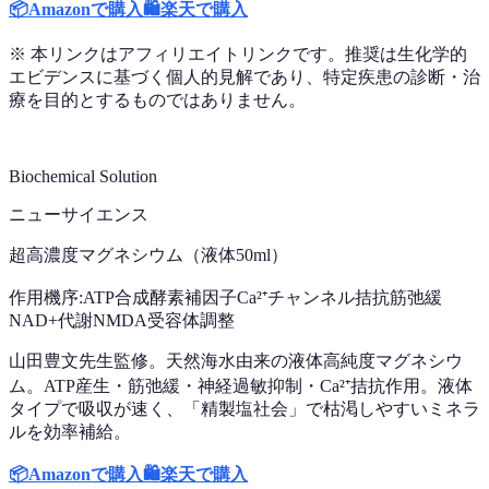
📦
Amazonで購入
🛍️
楽天で購入
※ 本リンクはアフィリエイトリンクです。推奨は生化学的
エビデンスに基づく個人的見解であり、特定疾患の診断・治
療を目的とするものではありません。
Biochemical Solution
ニューサイエンス
超高濃度マグネシウム（液体50ml）
作用機序:
ATP合成酵素補因子
Ca²⁺チャンネル拮抗
筋弛緩
NAD+代謝
NMDA受容体調整
山田豊文先生監修。天然海水由来の液体高純度マグネシウ
ム。ATP産生・筋弛緩・神経過敏抑制・Ca²⁺拮抗作用。液体
タイプで吸収が速く、「精製塩社会」で枯渇しやすいミネラ
ルを効率補給。
📦
Amazonで購入
🛍️
楽天で購入