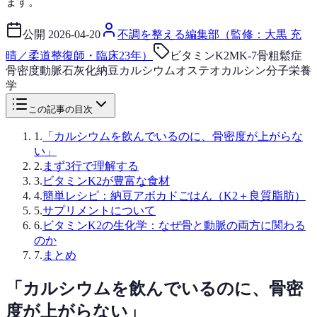
ます。
公開
2026-04-20
不調を整える編集部（監修：大黒 充
晴／柔道整復師・臨床23年）
ビタミンK2
MK-7
骨粗鬆症
骨密度
動脈石灰化
納豆
カルシウム
オステオカルシン
分子栄養
学
この記事の目次
1
.
「カルシウムを飲んでいるのに、骨密度が上がらな
い」
2
.
まず3行で理解する
3
.
ビタミンK2が豊富な食材
4
.
簡単レシピ：納豆アボカドごはん（K2＋良質脂肪）
5
.
サプリメントについて
6
.
ビタミンK2の生化学：なぜ骨と動脈の両方に関わる
のか
7
.
まとめ
「カルシウムを飲んでいるのに、骨密
度が上がらない」