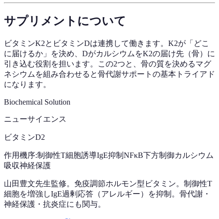
サプリメントについて
ビタミンK2とビタミンDは連携して働きます。K2が「どこ
に届けるか」を決め、DがカルシウムをK2の届け先（骨）に
引き込む役割を担います。この2つと、骨の質を決めるマグ
ネシウムを組み合わせると骨代謝サポートの基本トライアド
になります。
Biochemical Solution
ニューサイエンス
ビタミンD2
作用機序:
制御性T細胞誘導
IgE抑制
NFκB下方制御
カルシウム
吸収
神経保護
山田豊文先生監修。免疫調節ホルモン型ビタミン。制御性T
細胞を増強しIgE過剰応答（アレルギー）を抑制。骨代謝・
神経保護・抗炎症にも関与。