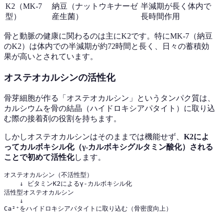
K2（MK-7
納豆（ナットウキナーゼ
半減期が長く体内で
型）
産生菌）
長時間作用
骨と動脈の健康に関わるのは主にK2です。特にMK-7（納豆
のK2）は体内での半減期が約72時間と長く、日々の蓄積効
果が高いとされています。
オステオカルシンの活性化
骨芽細胞が作る「オステオカルシン」というタンパク質は、
カルシウムを骨の結晶（ハイドロキシアパタイト）に取り込
む際の接着剤の役割を持ちます。
しかしオステオカルシンはそのままでは機能せず、
K2によ
ってカルボキシル化（γ-カルボキシグルタミン酸化）される
ことで初めて活性化
します。
オステオカルシン（不活性型）

    ↓ ビタミンK2によるγ-カルボキシル化

活性型オステオカルシン

    ↓
