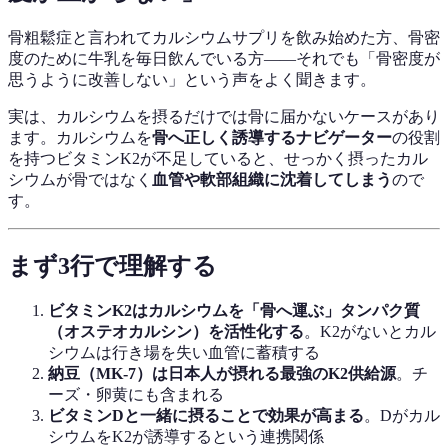
骨粗鬆症と言われてカルシウムサプリを飲み始めた方、骨密
度のために牛乳を毎日飲んでいる方——それでも「骨密度が
思うように改善しない」という声をよく聞きます。
実は、カルシウムを摂るだけでは骨に届かないケースがあり
ます。カルシウムを
骨へ正しく誘導するナビゲーター
の役割
を持つビタミンK2が不足していると、せっかく摂ったカル
シウムが骨ではなく
血管や軟部組織に沈着してしまう
ので
す。
まず3行で理解する
ビタミンK2はカルシウムを「骨へ運ぶ」タンパク質
（オステオカルシン）を活性化する
。K2がないとカル
シウムは行き場を失い血管に蓄積する
納豆（MK-7）は日本人が摂れる最強のK2供給源
。チ
ーズ・卵黄にも含まれる
ビタミンDと一緒に摂ることで効果が高まる
。Dがカル
シウムをK2が誘導するという連携関係