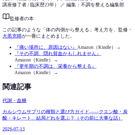
講座修了者 / 臨床歴23年）
／ 編集：不調を整える編集部
監修者の本
この記事のような「体の内側から整える」考え方を、監修・
大黒充晴
が一冊にまとめました。
『
痛い場所に、原因はない
』
Amazon（Kindle）→
『
その不調、隠れ貧血かもしれません
』
Amazon（Kindle）→
『
更年期の不調は、栄養から整える
』
Amazon（Kindle）→
関連記事
代謝・血糖
カルシウムサプリの種類と選び方ガイド——クエン酸・炭
酸・キレート、結局どれを選ぶ？（その前に大事な話）
2026-07-13