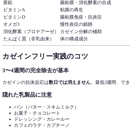
亜鉛
腸粘膜・消化酵素の合成
ビタミンA
粘膜の再生
ビタミンD
腸粘膜免疫・抗炎症
オメガ3
慢性炎症の鎮静
消化酵素（プロテアーゼ）
カゼイン分解の補助
たんぱく質（非乳由来）
体の構成成分
カゼインフリー実践のコツ
3〜4週間の完全除去が基本
カゼインの抗体反応は
数日では消えません
。最低3週間、で
隠れた乳製品に注意
パン（バター・スキムミルク）
お菓子・チョコレート
ドレッシング・カレールー
カフェのラテ・カプチーノ