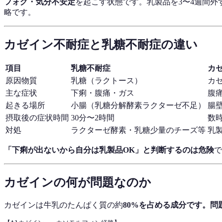
フォグ・気分不安定
を起こす状態です。乳製品を3〜4週間外
略です。
カゼイン不耐症と乳糖不耐症の違い
項目
乳糖不耐症
カ
原因物質
乳糖（ラクトース）
カ
主な症状
下痢・腹痛・ガス
腹
起きる場所
小腸（乳糖分解酵素ラクターゼ不足）
腸
摂取後の症状時間
30分〜2時間
数
対処
ラクターゼ酵素・乳糖少量のチーズ等
乳
「下痢が出ないから自分は乳製品OK」と判断するのは危険
で
カゼインの何が問題なのか
カゼインは牛乳のたんぱく質の約
80%
を占める成分です。問