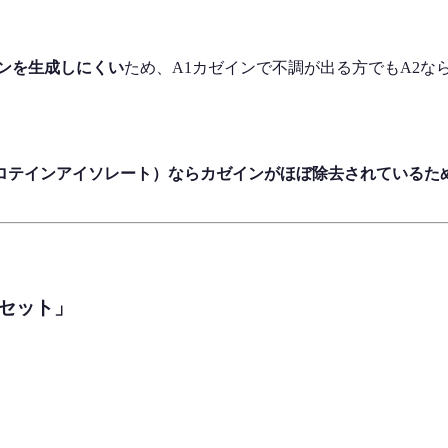
ンを生成しにくい
ため、A1カゼインで不調が出る方でもA2な
。
プロテインアイソレート）
ならカゼインがほぼ除去されているた
セット」