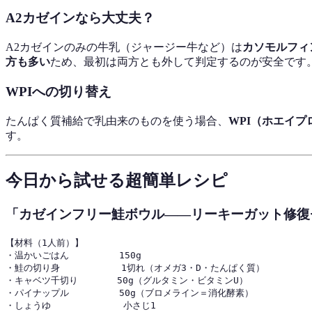
A2カゼインなら大丈夫？
A2カゼインのみの牛乳（ジャージー牛など）は
カソモルフィ
方も多い
ため、最初は両方とも外して判定するのが安全です
WPIへの切り替え
たんぱく質補給で乳由来のものを使う場合、
WPI（ホエイ
す。
今日から試せる超簡単レシピ
「カゼインフリー鮭ボウル——リーキーガット修復
【材料（1人前）】

・温かいごはん         150g

・鮭の切り身           1切れ（オメガ3・D・たんぱく質）

・キャベツ千切り       50g（グルタミン・ビタミンU）

・パイナップル         50g（ブロメライン＝消化酵素）

・しょうゆ             小さじ1
