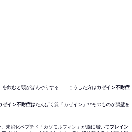
テを飲むと頭がぼんやりする——こうした方は
カゼイン不耐症
カゼイン不耐症は
たんぱく質「カゼイン」**そのものが腸壁を
せ、未消化ペプチド「カソモルフィン」が脳に届いて
ブレイン