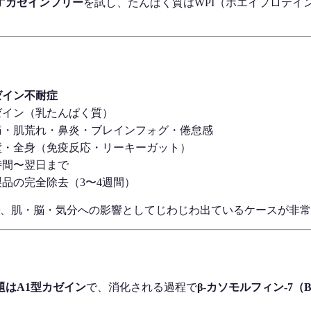
す
カゼインフリー
を試し、たんぱく質はWPI（ホエイプロテイ
ゼイン不耐症
ゼイン（乳たんぱく質）
痛・肌荒れ・鼻炎・ブレインフォグ・倦怠感
壁・全身（免疫反応・リーキーガット）
時間〜翌日まで
製品の完全除去（3〜4週間）
、肌・脳・気分への影響としてじわじわ出ているケースが非常
題は
A1型カゼイン
で、消化される過程で
β-カソモルフィン-7（B