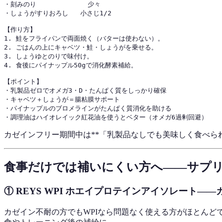
・刻みのり             少々

・しょうがすりおろし   小さじ1/2

【作り方】

1. 鮭をフライパンで両面焼く（バターは使わない）。

2. ごはんの上にキャベツ・鮭・しょうがを乗せる。

3. しょうゆとのりで味付け。

4. 食後にパイナップル50gで消化酵素補給。

【ポイント】

・乳製品ゼロでオメガ3・D・たんぱく質をしっかり確保

・キャベツ＋しょうが＝腸粘膜サポート

・パイナップルのブロメラインがたんぱく質消化を助ける

カゼインフリー期間中は**「乳製品なしでも美味しく食べら
食事だけでは補いにくい方へ——サプ
① REYS WPI ホエイプロテインアイソレート
カゼイン不耐の方でもWPIなら問題なく使える方がほとんど