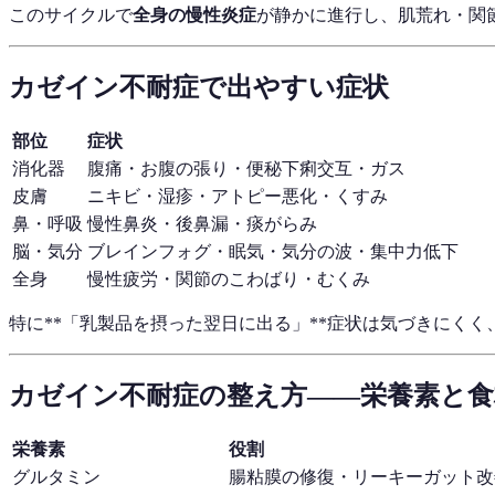
このサイクルで
全身の慢性炎症
が静かに進行し、肌荒れ・関
カゼイン不耐症で出やすい症状
部位
症状
消化器
腹痛・お腹の張り・便秘下痢交互・ガス
皮膚
ニキビ・湿疹・アトピー悪化・くすみ
鼻・呼吸
慢性鼻炎・後鼻漏・痰がらみ
脳・気分
ブレインフォグ・眠気・気分の波・集中力低下
全身
慢性疲労・関節のこわばり・むくみ
特に**「乳製品を摂った翌日に出る」**症状は気づきにく
カゼイン不耐症の整え方——栄養素と食
栄養素
役割
グルタミン
腸粘膜の修復・リーキーガット改