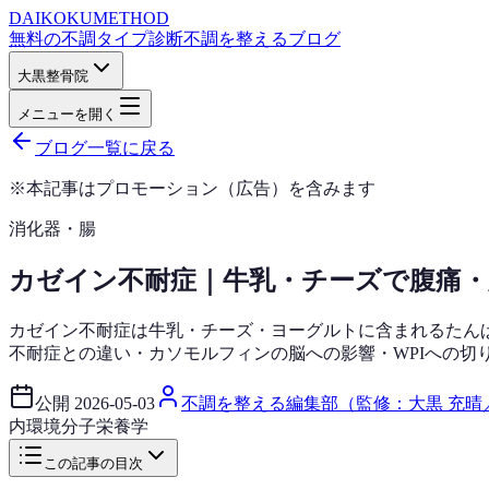
DAIKOKU
METHOD
無料の不調タイプ診断
不調を整えるブログ
大黒整骨院
メニューを開く
ブログ一覧に戻る
※本記事はプロモーション（広告）を含みます
消化器・腸
カゼイン不耐症｜牛乳・チーズで腹痛
カゼイン不耐症は牛乳・チーズ・ヨーグルトに含まれるたん
不耐症との違い・カソモルフィンの脳への影響・WPIへの切
公開
2026-05-03
不調を整える編集部（監修：大黒 充晴
内環境
分子栄養学
この記事の目次