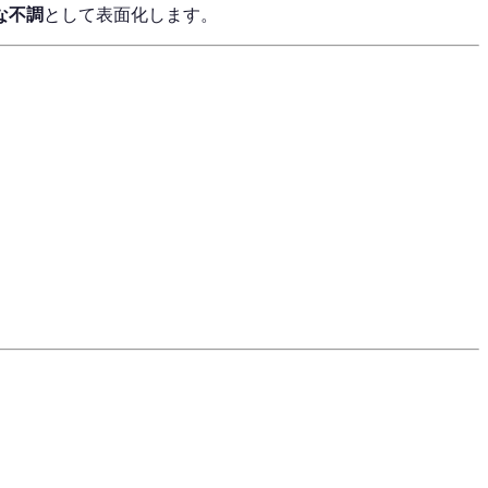
な不調
として表面化します。