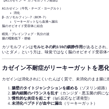
【A1カゼイン → カソモルフィン経路】

A1カゼイン（牛乳・チーズ・ヨーグルト）

    ↓ 消化

β-カソモルフィン-7（BCM-7）

    ↓ リーキーガットなら血液へ漏出

脳のオピオイド受容体に結合

    ↓

眠気・ブレインフォグ・気分の波

カソモルフィンは
モルヒネの約1/10の鎮静作用
があるとされ
いとダメ」という方は、味覚ではなく脳のオピオイド受容体
カゼイン不耐症がリーキーガットを悪
カゼインは消化されにくいたんぱく質で、未消化のまま腸に
腸壁のタイトジャンクションを緩める
（ゾヌリン経路）
腸内細菌のバランスを乱す
（カンジダ・悪玉菌の餌にな
慢性的な炎症を起こす
（IgG反応など遅発型）
未消化ペプチドが血中に漏出
（リーキーガット）