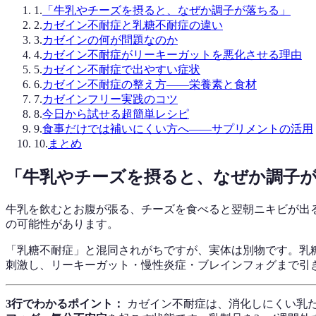
1
.
「牛乳やチーズを摂ると、なぜか調子が落ちる」
2
.
カゼイン不耐症と乳糖不耐症の違い
3
.
カゼインの何が問題なのか
4
.
カゼイン不耐症がリーキーガットを悪化させる理由
5
.
カゼイン不耐症で出やすい症状
6
.
カゼイン不耐症の整え方——栄養素と食材
7
.
カゼインフリー実践のコツ
8
.
今日から試せる超簡単レシピ
9
.
食事だけでは補いにくい方へ——サプリメントの活用
10
.
まとめ
「牛乳やチーズを摂ると、なぜか調子
牛乳を飲むとお腹が張る、チーズを食べると翌朝ニキビが出
の可能性があります。
「乳糖不耐症」と混同されがちですが、実体は別物です。乳糖
刺激し、リーキーガット・慢性炎症・ブレインフォグまで引
3行でわかるポイント：
カゼイン不耐症は、消化しにくい乳