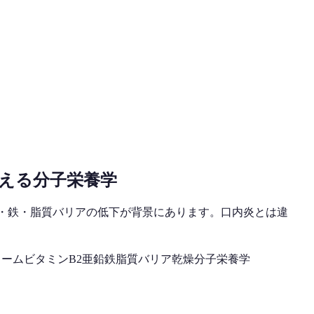
える分子栄養学
・鉄・脂質バリアの低下が背景にあります。口内炎とは違
リーム
ビタミンB2
亜鉛
鉄
脂質バリア
乾燥
分子栄養学