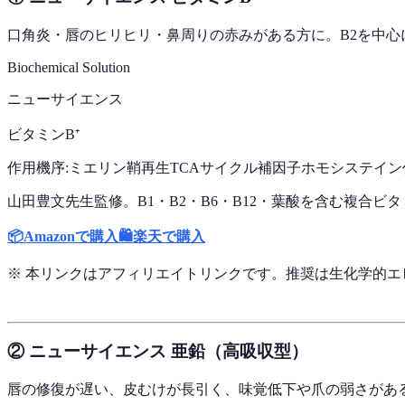
口角炎・唇のヒリヒリ・鼻周りの赤みがある方に。B2を中心
Biochemical Solution
ニューサイエンス
ビタミンB⁺
作用機序:
ミエリン鞘再生
TCAサイクル補因子
ホモシステイン
山田豊文先生監修。B1・B2・B6・B12・葉酸を含む複合
📦
Amazonで購入
🛍️
楽天で購入
※ 本リンクはアフィリエイトリンクです。推奨は生化学的
② ニューサイエンス 亜鉛（高吸収型）
唇の修復が遅い、皮むけが長引く、味覚低下や爪の弱さがあ