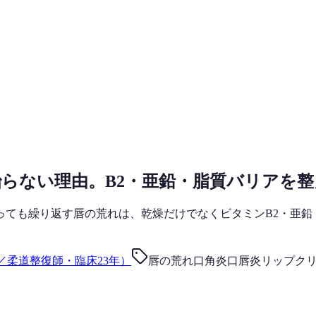
らない理由。B2・亜鉛・脂質バリアを整
っても繰り返す唇の荒れは、乾燥だけでなくビタミンB2・亜鉛
。
／柔道整復師・臨床23年）
唇の荒れ
口角炎
口唇炎
リップク