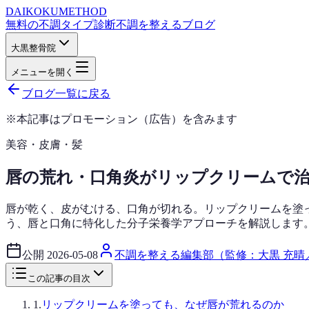
DAIKOKU
METHOD
無料の不調タイプ診断
不調を整えるブログ
大黒整骨院
メニューを開く
ブログ一覧に戻る
※本記事はプロモーション（広告）を含みます
美容・皮膚・髪
唇の荒れ・口角炎がリップクリームで治
唇が乾く、皮がむける、口角が切れる。リップクリームを塗
う、唇と口角に特化した分子栄養学アプローチを解説します
公開
2026-05-08
不調を整える編集部（監修：大黒 充晴
この記事の目次
1
.
リップクリームを塗っても、なぜ唇が荒れるのか