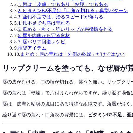
2
.
1. 唇は「皮膚」でもあり「粘膜」でもある
3
.
2. ビタミンB2不足は「口角が切れる」典型パターン
4
.
3. 亜鉛不足では、治るスピードが落ちる
5
.
4. 鉄不足でも唇は荒れる
6
.
5. 舐める・剥く・強いリップが悪循環を作る
7
.
6. 唇を内側から守る食材
8
.
7. 唇バリア回復レシピ
9
.
推奨アイテム
10
.
まとめ：唇の荒れは「外側の乾燥」だけではない
リップクリームを塗っても、なぜ唇が
唇の皮がむける。口の端が切れる。笑うと痛い。リップクリ
唇の荒れは「乾燥」で片付けられがちですが、繰り返す場合
唇は、皮膚と粘膜の境目にある特殊な組織です。角層が薄く
繰り返す唇の荒れ・口角炎の背景には、
ビタミンB2不足、