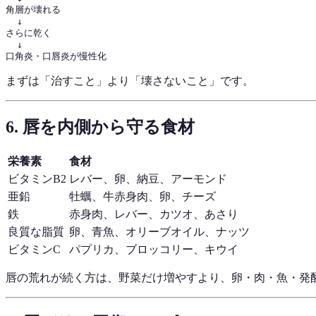
角層が壊れる

  ↓

さらに乾く

  ↓

まずは「治すこと」より「壊さないこと」です。
6. 唇を内側から守る食材
栄養素
食材
ビタミンB2
レバー、卵、納豆、アーモンド
亜鉛
牡蠣、牛赤身肉、卵、チーズ
鉄
赤身肉、レバー、カツオ、あさり
良質な脂質
卵、青魚、オリーブオイル、ナッツ
ビタミンC
パプリカ、ブロッコリー、キウイ
唇の荒れが続く方は、野菜だけ増やすより、卵・肉・魚・発