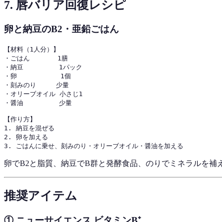
7. 唇バリア回復レシピ
卵と納豆のB2・亜鉛ごはん
【材料（1人分）】

・ごはん       1膳

・納豆         1パック

・卵           1個

・刻みのり     少量

・オリーブオイル 小さじ1

・醤油         少量

【作り方】

1. 納豆を混ぜる

2. 卵を加える

卵でB2と脂質、納豆でB群と発酵食品、のりでミネラルを
推奨アイテム
① ニューサイエンス ビタミンB⁺