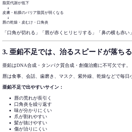
脂質代謝が低下

  ↓

皮膚・粘膜のバリア脂質が弱くなる

  ↓

「口角が切れる」「唇が赤くヒリヒリする」「鼻の横も赤い
3. 亜鉛不足では、治るスピードが落ち
亜鉛はDNA合成・タンパク質合成・創傷治癒に不可欠です。
唇は食事、会話、歯磨き、マスク、紫外線、乾燥などで毎日
亜鉛不足で出やすいサイン：
唇の荒れが長引く
口角炎を繰り返す
味が分かりにくい
爪が割れやすい
髪が抜けやすい
傷が治りにくい