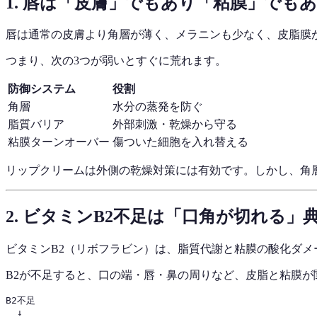
1. 唇は「皮膚」でもあり「粘膜」でも
唇は通常の皮膚より角層が薄く、メラニンも少なく、皮脂膜
つまり、次の3つが弱いとすぐに荒れます。
防御システム
役割
角層
水分の蒸発を防ぐ
脂質バリア
外部刺激・乾燥から守る
粘膜ターンオーバー
傷ついた細胞を入れ替える
リップクリームは外側の乾燥対策には有効です。しかし、角
2. ビタミンB2不足は「口角が切れる」
ビタミンB2（リボフラビン）は、脂質代謝と粘膜の酸化ダメ
B2が不足すると、口の端・唇・鼻の周りなど、皮脂と粘膜
B2不足

  ↓
