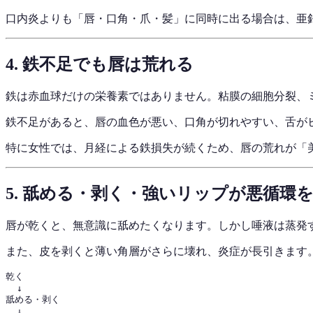
口内炎よりも「唇・口角・爪・髪」に同時に出る場合は、亜
4. 鉄不足でも唇は荒れる
鉄は赤血球だけの栄養素ではありません。粘膜の細胞分裂、
鉄不足があると、唇の血色が悪い、口角が切れやすい、舌が
特に女性では、月経による鉄損失が続くため、唇の荒れが「
5. 舐める・剥く・強いリップが悪循環
唇が乾くと、無意識に舐めたくなります。しかし唾液は蒸発
また、皮を剥くと薄い角層がさらに壊れ、炎症が長引きます
乾く

  ↓

舐める・剥く

  ↓
