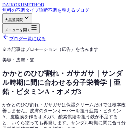
DAIKOKU
METHOD
無料の不調タイプ診断
不調を整えるブログ
大黒整骨院
メニューを開く
ブログ一覧に戻る
※本記事はプロモーション（広告）を含みます
美容・皮膚・髪
かかとのひび割れ・ガサガサ｜サンダ
ル時期に間に合わせる分子栄養学｜亜
鉛・ビタミンA・オメガ3
かかとのひび割れ・ガサガサは保湿クリームだけでは根本改
善しません。皮膚のターンオーバーを担う亜鉛・ビタミン
A、皮脂膜を作るオメガ3、酸素供給を担う鉄が不足する
と、いくら塗っても再発します。サンダル時期に間に合う分