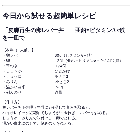
今日から試せる超簡単レシピ
「皮膚再生の卵レバー丼——亜鉛×ビタミンA×鉄
を一皿で」
【材料（1人前）】

・鶏レバー              80g（ビタミンA＋鉄）

・卵                    2個（亜鉛＋ビタミンA＋たんぱく質）

・玉ねぎ                1/4個

・しょうが              ひとかけ

・しょうゆ              小さじ2

・みりん                小さじ2

・温かい白米            150g

・刻みのり              適量

【作り方】

鶏レバーを下処理（牛乳に5分浸して臭みを取る）。

ハイオレイック紅花油でしょうが・玉ねぎ・レバーを炒める。

しょうゆ・みりんで味付けし、卵でとじる。

温かい白米にのせて、刻みのりを添える。
