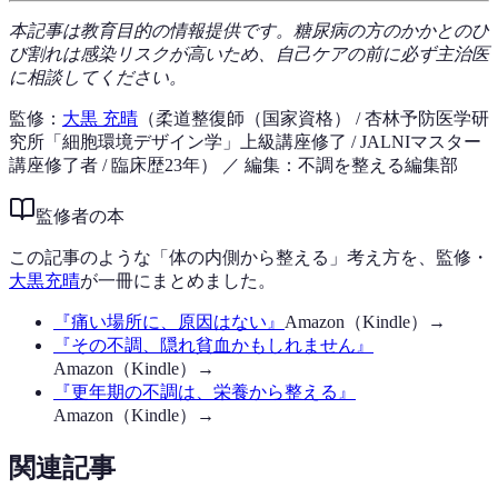
本記事は教育目的の情報提供です。糖尿病の方のかかとのひ
び割れは感染リスクが高いため、自己ケアの前に必ず主治医
に相談してください。
監修：
大黒 充晴
（柔道整復師（国家資格） / 杏林予防医学研
究所「細胞環境デザイン学」上級講座修了 / JALNIマスター
講座修了者 / 臨床歴23年）
／ 編集：不調を整える編集部
監修者の本
この記事のような「体の内側から整える」考え方を、監修・
大黒充晴
が一冊にまとめました。
『
痛い場所に、原因はない
』
Amazon（Kindle）→
『
その不調、隠れ貧血かもしれません
』
Amazon（Kindle）→
『
更年期の不調は、栄養から整える
』
Amazon（Kindle）→
関連記事