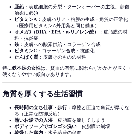
亜鉛
：表皮細胞の分裂・ターンオーバーの主役。創傷
治癒に必須
ビタミンA
：皮膚バリア・粘膜の生成・角質の正常化
（医療用ビタミンA外用薬と同じ働き）
オメガ3（DHA・EPA・α-リノレン酸）
：皮脂膜の材
料・抗炎症
鉄
：皮膚への酸素供給・コラーゲン合成
ビタミンC
：コラーゲン合成・抗酸化
たんぱく質
：皮膚そのものの材料
特に
鉄不足の女性
は、貧血の有無に関わらずかかとが厚く・
硬くなりやすい傾向があります。
角質を厚くする生活習慣
長時間の立ち仕事・歩行
：摩擦と圧迫で角質が厚くな
る（正常な防御反応）
熱いお湯での入浴
：皮脂膜を流してしまう
ボディソープでゴシゴシ洗い
：皮脂膜の崩壊
乾燥した室内
：水分蒸発の促進