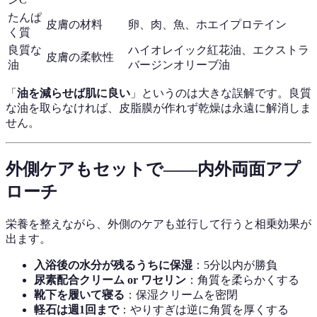
たんぱ
皮膚の材料
卵、肉、魚、ホエイプロテイン
く質
良質な
ハイオレイック紅花油、エクストラ
皮膚の柔軟性
油
バージンオリーブ油
「
油を減らせば肌に良い
」というのは大きな誤解です。良質
な油を取らなければ、皮脂膜が作れず乾燥は永遠に解消しま
せん。
外側ケアもセットで——内外両面アプ
ローチ
栄養を整えながら、外側のケアも並行して行うと相乗効果が
出ます。
入浴後の水分が残るうちに保湿
：5分以内が勝負
尿素配合クリーム or ワセリン
：角質を柔らかくする
靴下を履いて寝る
：保湿クリームを密閉
軽石は週1回まで
：やりすぎは逆に角質を厚くする