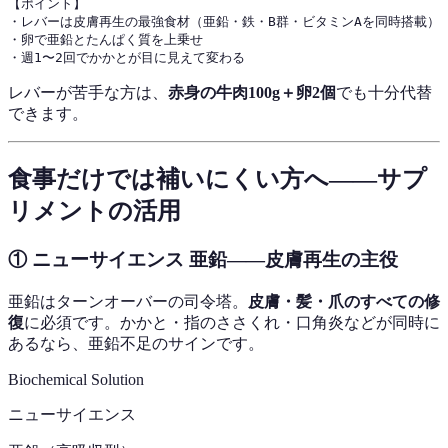
【ポイント】

・レバーは皮膚再生の最強食材（亜鉛・鉄・B群・ビタミンAを同時搭載）

・卵で亜鉛とたんぱく質を上乗せ

レバーが苦手な方は、
赤身の牛肉100g＋卵2個
でも十分代替
できます。
食事だけでは補いにくい方へ——サプ
リメントの活用
① ニューサイエンス 亜鉛——皮膚再生の主役
亜鉛はターンオーバーの司令塔。
皮膚・髪・爪のすべての修
復
に必須です。かかと・指のささくれ・口角炎などが同時に
あるなら、亜鉛不足のサインです。
Biochemical Solution
ニューサイエンス