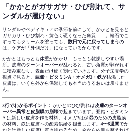
「かかとがガサガサ・ひび割れて、サ
ンダルが履けない」
サンダルやペディキュアの季節を前にして、かかとを見ると
ガサガサ・ひび割れ・黄色く硬くなった角質——。軽石でこ
すってもクリームを塗っても、
数日で元に戻ってしまう
の
は、ケアが「外側だけ」になっているからです。
かかとはもっとも体重がかかり、もっとも乾燥しやすい場
所。皮膚のターンオーバーが乱れると、古い角質が剥がれず
に積み重なり、表面だけ硬く割れていきます。分子栄養学の
視点で見ると、
亜鉛・ビタミンA・オメガ3・鉄
が枯渇した
皮膚は、いくら外から保湿しても本当のうるおいは戻りませ
ん。
3行でわかるポイント：
かかとのひび割れは
皮膚のターンオ
ーバー異常と皮脂膜の崩壊
で起きています。亜鉛・ビタミン
A は新しい皮膚を作る材料、オメガ3は保湿のための皮脂膜
の材料、鉄は皮膚への酸素供給を担当します。
4〜6週間
でか
かとは新しい皮膚に置き換わるため、今から内側を整えれば