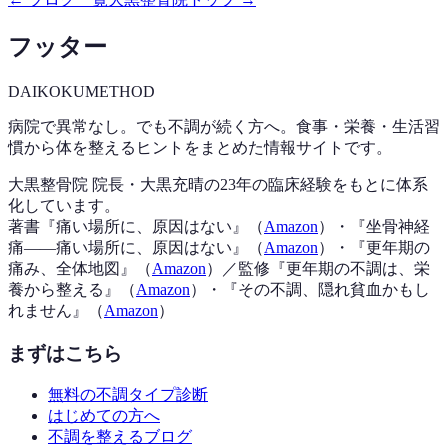
フッター
DAIKOKU
METHOD
病院で異常なし。でも不調が続く方へ。食事・栄養・生活習
慣から体を整えるヒントをまとめた情報サイトです。
大黒整骨院 院長・大黒充晴の23年の臨床経験をもとに体系
化しています。
著書『
痛い場所に、原因はない
』（
Amazon
）
・『
坐骨神経
痛——痛い場所に、原因はない
』（
Amazon
）
・『
更年期の
痛み、全体地図
』（
Amazon
）
／監修『
更年期の不調は、栄
養から整える
』（
Amazon
）
・『
その不調、隠れ貧血かもし
れません
』（
Amazon
）
まずはこちら
無料の不調タイプ診断
はじめての方へ
不調を整えるブログ