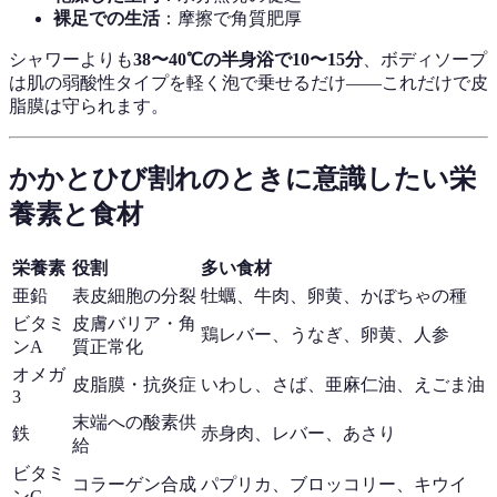
裸足での生活
：摩擦で角質肥厚
シャワーよりも
38〜40℃の半身浴で10〜15分
、ボディソープ
は肌の弱酸性タイプを軽く泡で乗せるだけ——これだけで皮
脂膜は守られます。
かかとひび割れのときに意識したい栄
養素と食材
栄養素
役割
多い食材
亜鉛
表皮細胞の分裂
牡蠣、牛肉、卵黄、かぼちゃの種
ビタミ
皮膚バリア・角
鶏レバー、うなぎ、卵黄、人参
ンA
質正常化
オメガ
皮脂膜・抗炎症
いわし、さば、亜麻仁油、えごま油
3
末端への酸素供
鉄
赤身肉、レバー、あさり
給
ビタミ
コラーゲン合成
パプリカ、ブロッコリー、キウイ
ンC