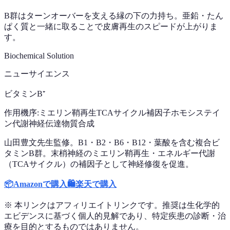
B群はターンオーバーを支える縁の下の力持ち。亜鉛・たん
ぱく質と一緒に取ることで皮膚再生のスピードが上がりま
す。
Biochemical Solution
ニューサイエンス
ビタミンB⁺
作用機序:
ミエリン鞘再生
TCAサイクル補因子
ホモシステイ
ン代謝
神経伝達物質合成
山田豊文先生監修。B1・B2・B6・B12・葉酸を含む複合ビ
タミンB群。末梢神経のミエリン鞘再生・エネルギー代謝
（TCAサイクル）の補因子として神経修復を促進。
📦
Amazonで購入
🛍️
楽天で購入
※ 本リンクはアフィリエイトリンクです。推奨は生化学的
エビデンスに基づく個人的見解であり、特定疾患の診断・治
療を目的とするものではありません。