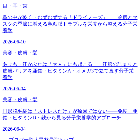
目・耳・歯
鼻の中が乾く・むずむずする「ドライノーズ」——冷房とマ
スクの季節に増える鼻粘膜トラブルを栄養から整える分子栄
養学
2026-06-10
美容・皮膚・髪
あせも・汗かぶれは「大人」にも起こる——汗腺の詰まりと
皮膚バリアを亜鉛・ビタミンA・オメガ3で立て直す分子栄
養学
2026-06-04
美容・皮膚・髪
円形脱毛症は「ストレスだけ」が原因ではない——免疫・亜
鉛・ビタミンD・鉄から見る分子栄養学的アプローチ
2026-06-04
← ブログ一覧
大黒整骨院トップ →