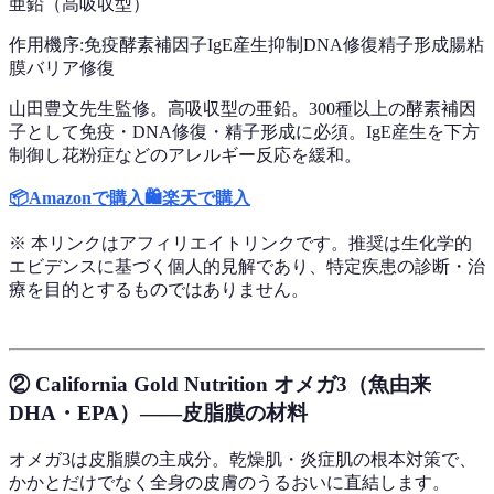
亜鉛（高吸収型）
作用機序:
免疫酵素補因子
IgE産生抑制
DNA修復
精子形成
腸粘
膜バリア修復
山田豊文先生監修。高吸収型の亜鉛。300種以上の酵素補因
子として免疫・DNA修復・精子形成に必須。IgE産生を下方
制御し花粉症などのアレルギー反応を緩和。
📦
Amazonで購入
🛍️
楽天で購入
※ 本リンクはアフィリエイトリンクです。推奨は生化学的
エビデンスに基づく個人的見解であり、特定疾患の診断・治
療を目的とするものではありません。
② California Gold Nutrition オメガ3（魚由来
DHA・EPA）——皮脂膜の材料
オメガ3は皮脂膜の主成分。乾燥肌・炎症肌の根本対策で、
かかとだけでなく全身の皮膚のうるおいに直結します。