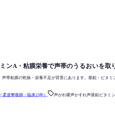
ミンA・粘膜栄養で声帯のうるおいを取
、声帯粘膜の乾燥・栄養不足が背景にあります。亜鉛・ビタミ
／柔道整復師・臨床23年）
声がれ
嗄声
かすれ声
亜鉛
ビタミン