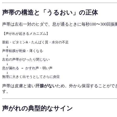
声帯の構造と「うるおい」の正体
声帯は左右一対のヒダで、息が通るときに毎秒100〜300回
【声がれが起きるメカニズム】

亜鉛・ビタミンA・たんぱく質・水分の不足

  ↓

声帯粘膜が乾燥・薄くなる

  ↓

左右の声帯がぴったり閉じない

  ↓

息が漏れる → かすれ声・弱い声

  ↓

声帯は皮膚と違い
汗腺がない
ため、外から保湿することがで
す。
声がれの典型的なサイン