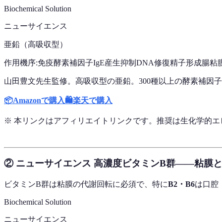
Biochemical Solution
ニューサイエンス
亜鉛（高吸収型）
作用機序:
免疫酵素補因子
IgE産生抑制
DNA修復
精子形成
腸粘
山田豊文先生監修。高吸収型の亜鉛。300種以上の酵素補因
📦
Amazonで購入
🛍️
楽天で購入
※ 本リンクはアフィリエイトリンクです。推奨は生化学的
② ニューサイエンス 高濃度ビタミンB群——粘膜
ビタミンB群は粘膜の代謝回転に必須で、特に
B2・B6
は口腔
Biochemical Solution
ニューサイエンス