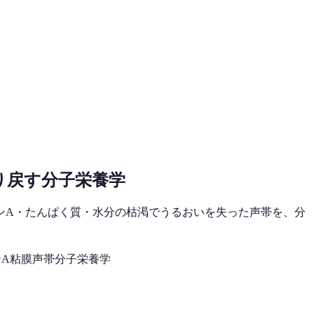
り戻す分子栄養学
ンA・たんぱく質・水分の枯渇でうるおいを失った声帯を、分
A
粘膜
声帯
分子栄養学