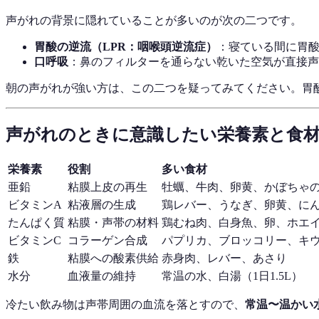
声がれの背景に隠れていることが多いのが次の二つです。
胃酸の逆流（LPR：咽喉頭逆流症）
：寝ている間に胃
口呼吸
：鼻のフィルターを通らない乾いた空気が直接声
朝の声がれが強い方は、この二つを疑ってみてください。胃
声がれのときに意識したい栄養素と食
栄養素
役割
多い食材
亜鉛
粘膜上皮の再生
牡蠣、牛肉、卵黄、かぼちゃ
ビタミンA
粘液層の生成
鶏レバー、うなぎ、卵黄、に
たんぱく質
粘膜・声帯の材料
鶏むね肉、白身魚、卵、ホエ
ビタミンC
コラーゲン合成
パプリカ、ブロッコリー、キ
鉄
粘膜への酸素供給
赤身肉、レバー、あさり
水分
血液量の維持
常温の水、白湯（1日1.5L）
冷たい飲み物は声帯周囲の血流を落とすので、
常温〜温かい