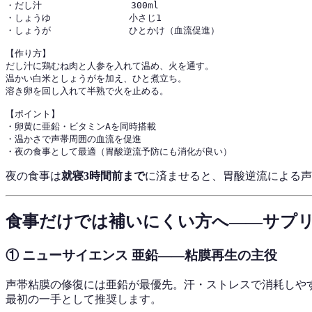
・だし汁                300ml

・しょうゆ              小さじ1

・しょうが              ひとかけ（血流促進）

【作り方】

だし汁に鶏むね肉と人参を入れて温め、火を通す。

温かい白米としょうがを加え、ひと煮立ち。

溶き卵を回し入れて半熟で火を止める。

【ポイント】

・卵黄に亜鉛・ビタミンAを同時搭載

・温かさで声帯周囲の血流を促進

夜の食事は
就寝3時間前まで
に済ませると、胃酸逆流による
食事だけでは補いにくい方へ——サプ
① ニューサイエンス 亜鉛——粘膜再生の主役
声帯粘膜の修復には亜鉛が最優先。汗・ストレスで消耗しや
最初の一手として推奨します。