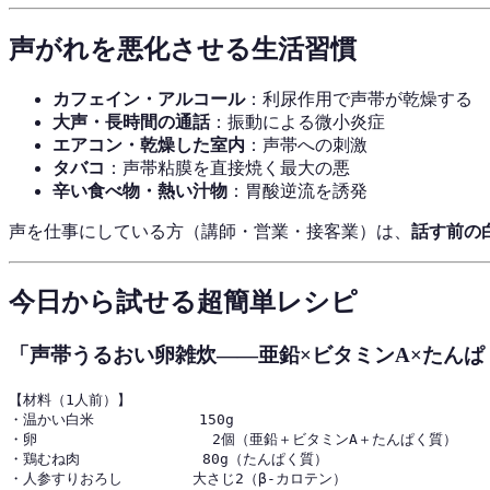
声がれを悪化させる生活習慣
カフェイン・アルコール
：利尿作用で声帯が乾燥する
大声・長時間の通話
：振動による微小炎症
エアコン・乾燥した室内
：声帯への刺激
タバコ
：声帯粘膜を直接焼く最大の悪
辛い食べ物・熱い汁物
：胃酸逆流を誘発
声を仕事にしている方（講師・営業・接客業）は、
話す前の
今日から試せる超簡単レシピ
「声帯うるおい卵雑炊——亜鉛×ビタミンA×たんぱ
【材料（1人前）】

・温かい白米            150g

・卵                    2個（亜鉛＋ビタミンA＋たんぱく質）

・鶏むね肉              80g（たんぱく質）

・人参すりおろし        大さじ2（β-カロテン）
