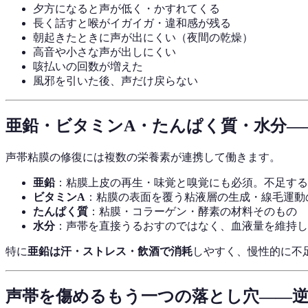
夕方になると声が低く・かすれてくる
長く話すと喉がイガイガ・違和感が残る
朝起きたときに声が出にくい（夜間の乾燥）
高音や小さな声が出しにくい
咳払いの回数が増えた
風邪を引いた後、声だけ戻らない
亜鉛・ビタミンA・たんぱく質・水分—
声帯粘膜の修復には複数の栄養素が連携して働きます。
亜鉛
：粘膜上皮の再生・味覚と嗅覚にも必須。不足する
ビタミンA
：粘膜の表面を覆う粘液層の生成・線毛運動
たんぱく質
：粘膜・コラーゲン・酵素の材料そのもの
水分
：声帯を直接うるおすのではなく、血液量を維持し
特に
亜鉛は汗・ストレス・飲酒で消耗
しやすく、慢性的に不
声帯を傷めるもう一つの落とし穴——逆