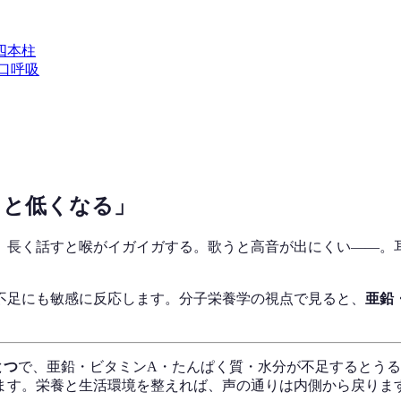
四本柱
口呼吸
ると低くなる」
。長く話すと喉がイガイガする。歌うと高音が出にくい——。
不足にも敏感に反応します。分子栄養学の視点で見ると、
亜鉛
とつ
で、亜鉛・ビタミンA・たんぱく質・水分が不足するとう
ます。栄養と生活環境を整えれば、声の通りは内側から戻りま