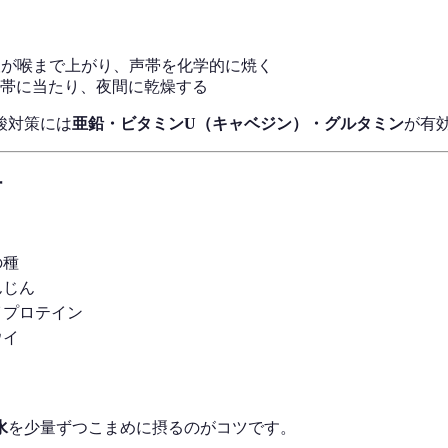
酸が喉まで上がり、声帯を化学的に焼く
帯に当たり、夜間に乾燥する
酸対策には
亜鉛・ビタミンU（キャベジン）・グルタミン
が有
材
の種
んじん
イプロテイン
ウイ
水
を少量ずつこまめに摂るのがコツです。