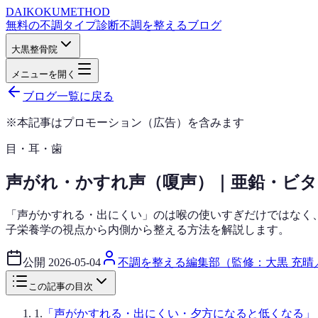
DAIKOKU
METHOD
無料の不調タイプ診断
不調を整えるブログ
大黒整骨院
メニューを開く
ブログ一覧に戻る
※本記事はプロモーション（広告）を含みます
目・耳・歯
声がれ・かすれ声（嗄声）｜亜鉛・ビタ
「声がかすれる・出にくい」のは喉の使いすぎだけではなく
子栄養学の視点から内側から整える方法を解説します。
公開
2026-05-04
不調を整える編集部（監修：大黒 充晴
この記事の目次
1
.
「声がかすれる・出にくい・夕方になると低くなる」