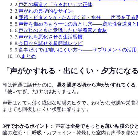
2
.
声帯の構造と「うるおい」の正体
3
.
声がれの典型的なサイン
4
.
亜鉛・ビタミンA・たんぱく質・水分——声帯を守る
5
.
声帯を傷めるもう一つの落とし穴——逆流性食道炎と
6
.
声がれのときに意識したい栄養素と食材
7
.
声がれを悪化させる生活習慣
8
.
今日から試せる超簡単レシピ
9
.
食事だけでは補いにくい方へ——サプリメントの活用
10
.
まとめ
「声がかすれる・出にくい・夕方にな
朝は普通に話せたのに、
昼を過ぎる頃から声がかすれてくる
「使いすぎ」だけではありません。
声帯はとても薄く繊細な粘膜のヒダで、わずかな乾燥や栄養
ませても回復しにくい状態に陥ります。
3行でわかるポイント：
声帯は
全身でもっとも薄い粘膜のひ
酸の逆流・口呼吸・カフェイン・乾燥した室内も声帯を傷め