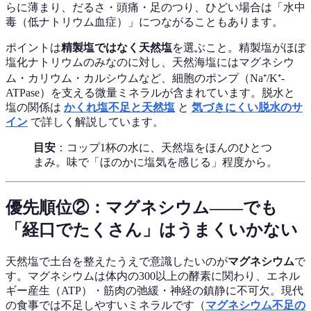
らに薄まり、だるさ・頭痛・足のつり、ひどい場合は「水中
毒（低ナトリウム血症）」につながることもあります。
ポイントは
精製塩ではなく天然塩
を選ぶこと。精製塩がほぼ
塩化ナトリウムのみなのに対し、天然海塩にはマグネシウ
ム・カリウム・カルシウムなど、細胞のポンプ（Na⁺/K⁺-
ATPase）を支える微量ミネラルが含まれています。脱水と
塩の関係は
かくれ塩不足と天然塩
と
気づきにくい脱水のサ
イン
で詳しく解説しています。
目安
：コップ1杯の水に、天然塩をほんのひとつ
まみ。味で「ほのかに塩気を感じる」程度から。
優先順位②：マグネシウム——でも
「経口でたくさん」はうまくいかない
天然塩で土台を整えたうえで意識したいのが
マグネシウム
で
す。マグネシウムは体内の300以上の酵素に関わり、エネル
ギー産生（ATP）・筋肉の弛緩・神経の鎮静に不可欠。現代
の食事では不足しやすいミネラルです（
マグネシウム不足の