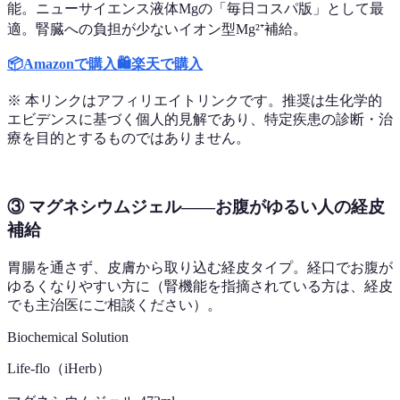
能。ニューサイエンス液体Mgの「毎日コスパ版」として最
適。腎臓への負担が少ないイオン型Mg²⁺補給。
📦
Amazonで購入
🛍️
楽天で購入
※ 本リンクはアフィリエイトリンクです。推奨は生化学的
エビデンスに基づく個人的見解であり、特定疾患の診断・治
療を目的とするものではありません。
③ マグネシウムジェル——お腹がゆるい人の経皮
補給
胃腸を通さず、皮膚から取り込む経皮タイプ。経口でお腹が
ゆるくなりやすい方に（腎機能を指摘されている方は、経皮
でも主治医にご相談ください）。
Biochemical Solution
Life-flo（iHerb）