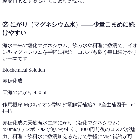
療を目的とするものではありません。
② にがり（マグネシウム水）——少量こまめに続
けやすい
海水由来の塩化マグネシウム。飲み水や料理に数滴で、イオ
ン型マグネシウムを手軽に補給。コスパも良く毎日続けやす
い一本です。
Biochemical Solution
赤穂化成
天海のにがり 450ml
作用機序:
MgCl₂
イオン型Mg²⁺
電解質補給
ATP産生補因子
Ca²⁺
拮抗
赤穂化成の天然海水由来にがり（塩化マグネシウム）。
450mlのワンボトルで使いやすく、1000円前後のコスパが魅
力。料理・飲料水に数滴加えるだけで手軽にMg²⁺補給が可