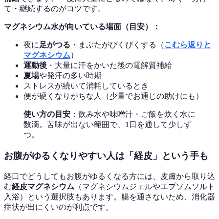
て・継続するのがコツです。
マグネシウム水が向いている場面（目安）：
夜に
足がつる
・まぶたがぴくぴくする（
こむら返りと
マグネシウム
）
運動後
・大量に汗をかいた後の電解質補給
夏場
や発汗の多い時期
ストレスが続いて消耗しているとき
便が硬くなりがちな人（少量でお通じの助けにも）
使い方の目安
：飲み水や味噌汁・ご飯を炊く水に
数滴。苦味が出ない範囲で、1日を通して少しず
つ。
お腹がゆるくなりやすい人は「経皮」という手も
経口でどうしてもお腹がゆるくなる方には、皮膚から取り込
む
経皮マグネシウム
（マグネシウムジェルやエプソムソルト
入浴）という選択肢もあります。腸を通さないため、消化器
症状が出にくいのが利点です。