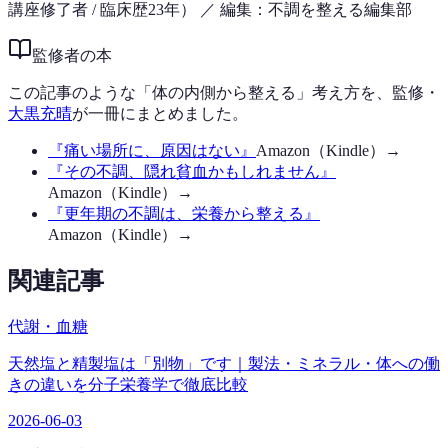
講座修了者 / 臨床歴23年）
／ 編集：不調を整える編集部
監修者の本
この記事のような「体の内側から整える」考え方を、監修・
大黒充晴
が一冊にまとめました。
『
痛い場所に、原因はない
』
Amazon（Kindle）→
『
その不調、隠れ貧血かもしれません
』
Amazon（Kindle）→
『
更年期の不調は、栄養から整える
』
Amazon（Kindle）→
関連記事
代謝・血糖
天然塩と精製塩は「別物」です｜製法・ミネラル・体への働
きの違いを分子栄養学で徹底比較
2026-06-03