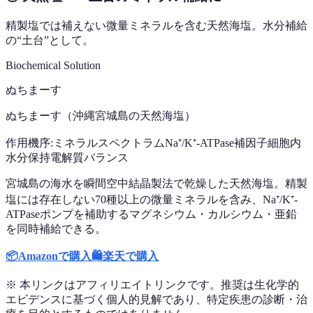
精製塩では補えない微量ミネラルを含む天然海塩。水分補給
の“土台”として。
Biochemical Solution
ぬちまーす
ぬちまーす（沖縄宮城島の天然海塩）
作用機序:
ミネラルスペクトラム
Na⁺/K⁺-ATPase補因子
細胞内
水分保持
電解質バランス
宮城島の海水を瞬間空中結晶製法で乾燥した天然海塩。精製
塩には存在しない70種以上の微量ミネラルを含み、Na⁺/K⁺-
ATPaseポンプを補助するマグネシウム・カルシウム・亜鉛
を同時補給できる。
📦
Amazonで購入
🛍️
楽天で購入
※ 本リンクはアフィリエイトリンクです。推奨は生化学的
エビデンスに基づく個人的見解であり、特定疾患の診断・治