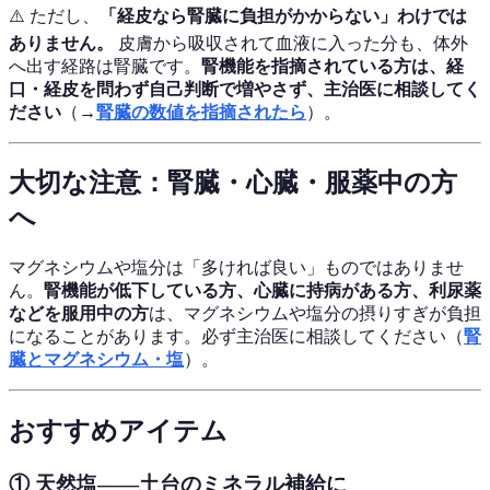
⚠️ ただし、
「経皮なら腎臓に負担がかからない」わけでは
ありません。
皮膚から吸収されて血液に入った分も、体外
へ出す経路は腎臓です。
腎機能を指摘されている方は、経
口・経皮を問わず自己判断で増やさず、主治医に相談してく
ださい
（→
腎臓の数値を指摘されたら
）。
大切な注意：腎臓・心臓・服薬中の方
へ
マグネシウムや塩分は「多ければ良い」ものではありませ
ん。
腎機能が低下している方、心臓に持病がある方、利尿薬
などを服用中の方
は、マグネシウムや塩分の摂りすぎが負担
になることがあります。必ず主治医に相談してください（
腎
臓とマグネシウム・塩
）。
おすすめアイテム
① 天然塩——土台のミネラル補給に