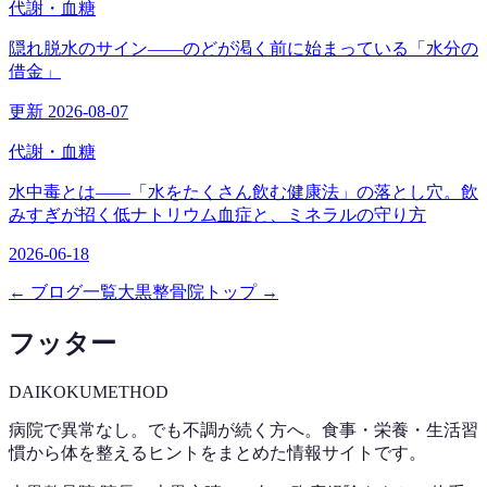
代謝・血糖
隠れ脱水のサイン——のどが渇く前に始まっている「水分の
借金」
更新 2026-08-07
代謝・血糖
水中毒とは——「水をたくさん飲む健康法」の落とし穴。飲
みすぎが招く低ナトリウム血症と、ミネラルの守り方
2026-06-18
← ブログ一覧
大黒整骨院トップ →
フッター
DAIKOKU
METHOD
病院で異常なし。でも不調が続く方へ。食事・栄養・生活習
慣から体を整えるヒントをまとめた情報サイトです。