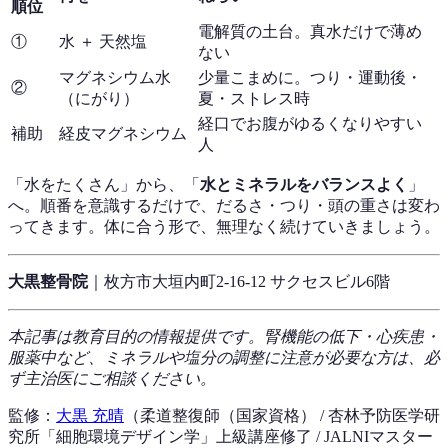
順位
電解質の土台。真水だけで薄め
①
水 ＋ 天然塩
ない
マグネシウム水
少量こまめに。つり・運動後・
②
（にがり）
夏・ストレス時
経口でお腹がゆるくなりやすい
補助
経皮マグネシウム
人
「水をたくさん」から、「
水とミネラルをバランスよく
」
へ。順番を意識するだけで、だるさ・つり・頭の重さは変わ
ってきます。体に合う形で、無理なく続けていきましょう。
大黒整骨院
｜枚方市大垣内町2-16-12 サクセスビル6階
本記事は教育目的の情報提供です。腎機能の低下・心疾患・
服薬中など、ミネラルや塩分の調整に注意が必要な方は、必
ず主治医にご相談ください。
監修：
大黒 充晴
（柔道整復師（国家資格） / 杏林予防医学研
究所「細胞環境デザイン学」上級講座修了 / JALNIマスター