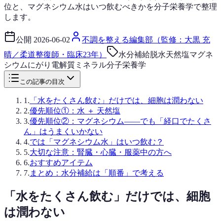
位と、マグネシウム水はいつ飲むべきかを分子栄養学で整理
します。
公開
2026-06-02
不調を整える編集部（監修：大黒 充
晴／柔道整復師・臨床23年）
水分補給
脱水
天然塩
マグネ
シウム
にがり
電解質
ミネラル
分子栄養学
この記事の目次
1
.
「水をたくさん飲む」だけでは、細胞は潤わない
2
.
優先順位①：水 ＋ 天然塩
3
.
優先順位②：マグネシウム——でも「経口でたくさ
ん」はうまくいかない
4
.
では「マグネシウム水」はいつ飲む？
5
.
大切な注意：腎臓・心臓・服薬中の方へ
6
.
おすすめアイテム
7
.
まとめ：水分補給は「順番」で考える
「水をたくさん飲む」だけでは、細胞
は潤わない