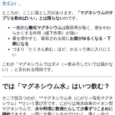
サイン
）。
ところが、ここに落とし穴があります。
「マグネシウムのサ
プリを飲めばいい」とは限らない
のです。
一般的な
酸化マグネシウム
は吸収率が低く、便をやわ
らかくする作用（緩下作用）が強い
量を増やすと、吸収される前に
お腹がゆるくなる・下
痢になる
つまり「たくさん飲む」ほど、かえって体に入りにく
い
これが「マグネシウムではダメ（＝飲み方しだいでは届かな
い）」と言われる理由です。
では「マグネシウム水」はいつ飲む？
そこで役立つのが、**マグネシウム水（にがり＝塩化マグネ
シウム）**という選び方です。にがりは海水由来のイオン型
マグネシウムで、
水や料理に数滴たらして少量ずつこまめに
補給
できます。一度に大量にとるのではなく、薄く・分け