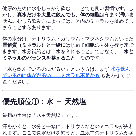
健康のために水をしっかり飲む——とても良い習慣です。し
かし、
真水だけを大量に飲んでも、体の細胞はうまく潤いま
せん
。むしろ飲み方によっては、体内のミネラルを薄めてし
まうことすらあります。
体の水分は、ナトリウム・カリウム・マグネシウムといった
電解質（ミネラル）と一緒に
はじめて細胞の内外を行き来で
きます。水分補給とは「水を入れること」ではなく、「
水と
ミネラルのバランスを整えること
」なのです。
「水を飲んでいるのにだるい」という方は、まず
水を飲ん
でいるのに体がだるい——ミネラル不足かも
もあわせてご
覧ください。
優先順位①：水 ＋ 天然塩
最初の土台は「水＋天然塩」です。
汗をかくと、水分と一緒にナトリウムなどのミネラルが失わ
れます。ここで真水だけを補うと、血液中のナトリウムがさ