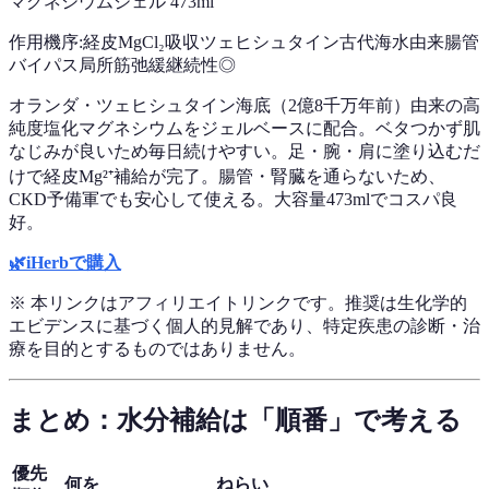
マグネシウムジェル 473ml
作用機序:
経皮MgCl₂吸収
ツェヒシュタイン古代海水由来
腸管
バイパス
局所筋弛緩
継続性◎
オランダ・ツェヒシュタイン海底（2億8千万年前）由来の高
純度塩化マグネシウムをジェルベースに配合。ベタつかず肌
なじみが良いため毎日続けやすい。足・腕・肩に塗り込むだ
けで経皮Mg²⁺補給が完了。腸管・腎臓を通らないため、
CKD予備軍でも安心して使える。大容量473mlでコスパ良
好。
🌿
iHerbで購入
※ 本リンクはアフィリエイトリンクです。推奨は生化学的
エビデンスに基づく個人的見解であり、特定疾患の診断・治
療を目的とするものではありません。
まとめ：水分補給は「順番」で考える
優先
何を
ねらい