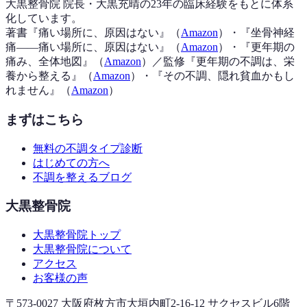
大黒整骨院 院長・大黒充晴の23年の臨床経験をもとに体系
化しています。
著書『
痛い場所に、原因はない
』（
Amazon
）
・『
坐骨神経
痛——痛い場所に、原因はない
』（
Amazon
）
・『
更年期の
痛み、全体地図
』（
Amazon
）
／監修『
更年期の不調は、栄
養から整える
』（
Amazon
）
・『
その不調、隠れ貧血かもし
れません
』（
Amazon
）
まずはこちら
無料の不調タイプ診断
はじめての方へ
不調を整えるブログ
大黒整骨院
大黒整骨院トップ
大黒整骨院について
アクセス
お客様の声
〒573-0027 大阪府枚方市大垣内町2-16-12 サクセスビル6階