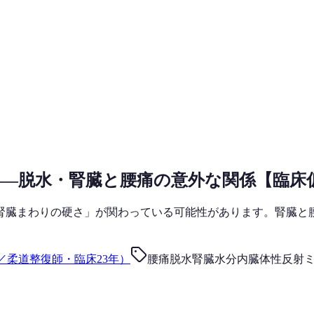
—脱水・腎臓と腰痛の意外な関係【臨床
腎臓まわりの硬さ」が関わっている可能性があります。腎臓と
／柔道整復師・臨床23年）
腰痛
脱水
腎臓
水分
内臓体性反射