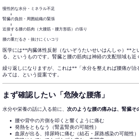
慢性的な水分・ミネラル不足

   ↓

腎臓の負担・周囲組織の緊張

   ↓

近接する腰の筋肉（大腰筋・腰方形筋）の張り

   ↓

医学には**内臓体性反射（ないぞうたいせいはんしゃ）**
る、というものです。腎臓と腰の筋肉は神経の支配領域も近
繰り返しになりますが、これは**「水分を整えれば腰痛が治
みては、という提案です。
まず確認したい「危険な腰痛」
水分や栄養の話に入る前に、
次のような腰の痛みは、腎臓そ
腰や背中の片側を叩くと響くように痛む
発熱をともなう（腎盂腎炎の可能性）
血尿が出る、排尿時に痛む（結石・尿路感染の可能性）