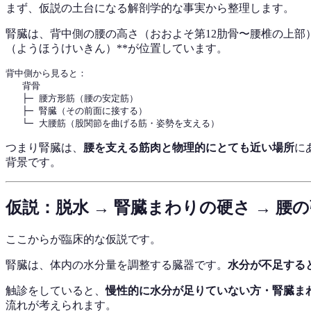
まず、仮説の土台になる解剖学的な事実から整理します。
腎臓は、背中側の腰の高さ（おおよそ第12肋骨〜腰椎の上部
（ようほうけいきん）**が位置しています。
背中側から見ると：

   背骨

   ├─ 腰方形筋（腰の安定筋）

   ├─ 腎臓（その前面に接する）

つまり腎臓は、
腰を支える筋肉と物理的にとても近い場所
に
背景です。
仮説：脱水 → 腎臓まわりの硬さ → 腰
ここからが臨床的な仮説です。
腎臓は、体内の水分量を調整する臓器です。
水分が不足する
触診をしていると、
慢性的に水分が足りていない方・腎臓ま
流れが考えられます。