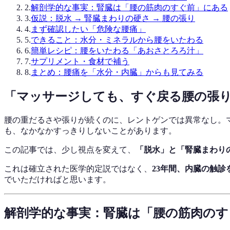
2
.
解剖学的な事実：腎臓は「腰の筋肉のすぐ前」にある
3
.
仮説：脱水 → 腎臓まわりの硬さ → 腰の張り
4
.
まず確認したい「危険な腰痛」
5
.
できること：水分・ミネラルから腰をいたわる
6
.
簡単レシピ：腰をいたわる「あおさとろろ汁」
7
.
サプリメント・食材で補う
8
.
まとめ：腰痛を「水分・内臓」からも見てみる
「マッサージしても、すぐ戻る腰の張
腰の重だるさや張りが続くのに、レントゲンでは異常なし。
も、なかなかすっきりしないことがあります。
この記事では、少し視点を変えて、
「脱水」と「腎臓まわり
これは確立された医学的定説ではなく、
23年間、内臓の触
でいただければと思います。
解剖学的な事実：腎臓は「腰の筋肉のす