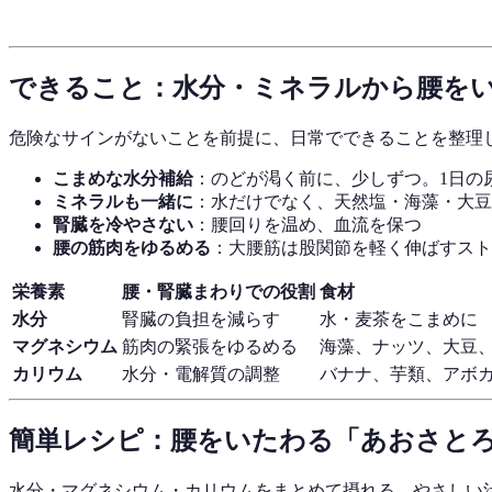
できること：水分・ミネラルから腰を
危険なサインがないことを前提に、日常でできることを整理
こまめな水分補給
：のどが渇く前に、少しずつ。1日の
ミネラルも一緒に
：水だけでなく、天然塩・海藻・大豆
腎臓を冷やさない
：腰回りを温め、血流を保つ
腰の筋肉をゆるめる
：大腰筋は股関節を軽く伸ばすスト
栄養素
腰・腎臓まわりでの役割
食材
水分
腎臓の負担を減らす
水・麦茶をこまめに
マグネシウム
筋肉の緊張をゆるめる
海藻、ナッツ、大豆
カリウム
水分・電解質の調整
バナナ、芋類、アボ
簡単レシピ：腰をいたわる「あおさと
水分・マグネシウム・カリウムをまとめて摂れる、やさしい