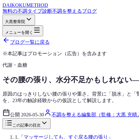
DAIKOKU
METHOD
無料の不調タイプ診断
不調を整えるブログ
大黒整骨院
メニューを開く
ブログ一覧に戻る
※本記事はプロモーション（広告）を含みます
代謝・血糖
その腰の張り、水分不足かもしれない—
原因のはっきりしない腰の張りや重さ。背景に「脱水」と「
を、23年の触診経験からの仮説として解説します。
公開
2026-05-30
不調を整える編集部（監修：大黒 充晴
この記事の目次
1
.
「マッサージしても、すぐ戻る腰の張り」