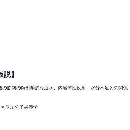
仮説】
腰の筋肉の解剖学的な近さ、内臓体性反射、水分不足との関係
ミネラル
分子栄養学