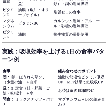
亜鉛
魚）
類）・銅の過剰摂取
ビタミ
油脂（魚油・オリ
脂質ゼロの食事
ンD
ーブオイル）
マグネ
カルシウム過剰・アルコー
ビタミンB6
シウム
ル・砂糖の過剰摂取
ビタミ
油脂
抗生物質の長期使用
ンK
実践：吸収効率を上げる1日の食事パタ
ーン例
食事
組み合わせのポイント
朝：
卵＋ほうれん草ソテー
油脂で脂溶性ビタミン吸収
（少量の油）＋白米
UP、MFP効果で鉄吸収UP
昼：
鮭定食（鮭・野菜・ご
お茶は食後1時間後に
飯・味噌汁）＋水
間食：
ミックスナッツ＋バナ
マグネシウム＋B6の組み合
ナ
わせ