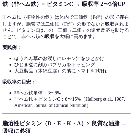
鉄（非ヘム鉄）× ビタミンC → 吸収率 2〜3倍UP
非ヘム鉄（植物性の鉄）は体内で三価鉄（Fe³⁺）の形で存在
しますが、腸管では二価鉄（Fe²⁺）の形でないと吸収されま
せん。ビタミンCはこの「三価→二価」の還元反応を助ける
ことで、非ヘム鉄の吸収を大幅に高めます。
実践例：
ほうれん草のお浸しにレモン汁をひとかけ
ひじき煮に刻みパプリカをトッピング
大豆製品（木綿豆腐）の隣にトマトを1切れ
吸収率の目安：
非ヘム鉄単体：3〜8%
非ヘム鉄＋ビタミンC：8〜15%（Hallberg et al., 1987,
American Journal of Clinical Nutrition）
脂溶性ビタミン（D・E・K・A）× 良質な油脂 →
吸収に必須