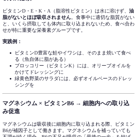
ビタミンD・E・K・A（脂溶性ビタミン）は水に溶けず、
油
脂がないとほぼ吸収されません
。食事中に適切な脂質がない
と、いくら摂取しても体内に取り込まれないため、食べ合わ
せが特に重要な栄養素グループです。
実践例：
ビタミンD豊富な鮭やイワシは、そのまま焼いて食べ
る（魚自体に脂がある）
ブロッコリー（ビタミンK）には、オリーブオイルを
かけてドレッシングに
緑黄色野菜のサラダには、必ずオイルベースのドレッ
シングを
マグネシウム × ビタミンB6 → 細胞内への取り込
み促進
マグネシウムは吸収後に細胞内に取り込まれる際、ビタミン
B6が補因子として働きます。マグネシウムを補っていても
不調が続く場合、B6の不足が吸収の「最後の一歩」を妨げ