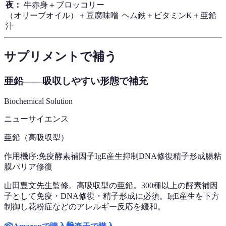
夜：
牛赤身＋ブロッコリー
（オリーブオイル）＋豆腐味噌
ヘム鉄＋ビタミンK＋亜鉛
汁
サプリメントで補う
亜鉛——吸収しやすい形態で補充
Biochemical Solution
ニューサイエンス
亜鉛（高吸収型）
作用機序:
免疫酵素補因子
IgE産生抑制
DNA修復
精子形成
腸粘
膜バリア修復
山田豊文先生監修。高吸収型の亜鉛。300種以上の酵素補因
子として免疫・DNA修復・精子形成に必須。IgE産生を下方
制御し花粉症などのアレルギー反応を緩和。