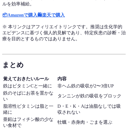
ルを効率補給。
📦
Amazonで購入
🛍️
楽天で購入
※ 本リンクはアフィリエイトリンクです。推奨は生化学的
エビデンスに基づく個人的見解であり、特定疾患の診断・治
療を目的とするものではありません。
まとめ
覚えておきたいルール
内容
鉄はビタミンCと一緒に
非ヘム鉄の吸収が2〜3倍UP
鉄のそばにお茶を置かな
タンニンが鉄の吸収をブロック
い
脂溶性ビタミンは脂と一
D・E・K・Aは油脂なしでは吸
緒に
収されない
亜鉛はフィチン酸の少な
牡蠣・赤身肉・ごまを選ぶ
い食材で