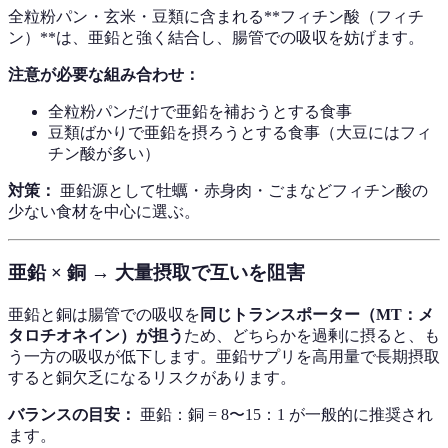
全粒粉パン・玄米・豆類に含まれる**フィチン酸（フィチ
ン）**は、亜鉛と強く結合し、腸管での吸収を妨げます。
注意が必要な組み合わせ：
全粒粉パンだけで亜鉛を補おうとする食事
豆類ばかりで亜鉛を摂ろうとする食事（大豆にはフィ
チン酸が多い）
対策：
亜鉛源として牡蠣・赤身肉・ごまなどフィチン酸の
少ない食材を中心に選ぶ。
亜鉛 × 銅 → 大量摂取で互いを阻害
亜鉛と銅は腸管での吸収を
同じトランスポーター（MT：メ
タロチオネイン）が担う
ため、どちらかを過剰に摂ると、も
う一方の吸収が低下します。亜鉛サプリを高用量で長期摂取
すると銅欠乏になるリスクがあります。
バランスの目安：
亜鉛：銅 = 8〜15：1 が一般的に推奨され
ます。