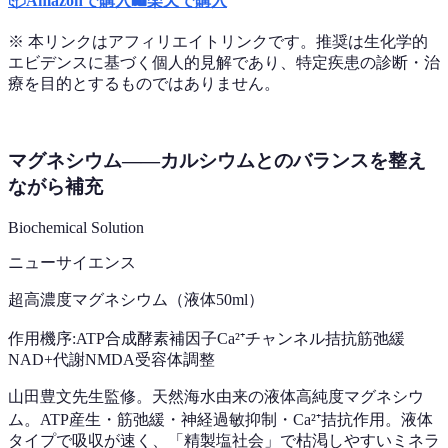
📦
Amazonで購入
🛍️
楽天で購入
※ 本リンクはアフィリエイトリンクです。推奨は生化学的
エビデンスに基づく個人的見解であり、特定疾患の診断・治
療を目的とするものではありません。
マグネシウム——カルシウムとのバランスを整え
ながら補充
Biochemical Solution
ニューサイエンス
超高濃度マグネシウム（液体50ml）
作用機序:
ATP合成酵素補因子
Ca²⁺チャンネル拮抗
筋弛緩
NAD+代謝
NMDA受容体調整
山田豊文先生監修。天然海水由来の液体高純度マグネシウ
ム。ATP産生・筋弛緩・神経過敏抑制・Ca²⁺拮抗作用。液体
タイプで吸収が速く、「精製塩社会」で枯渇しやすいミネラ