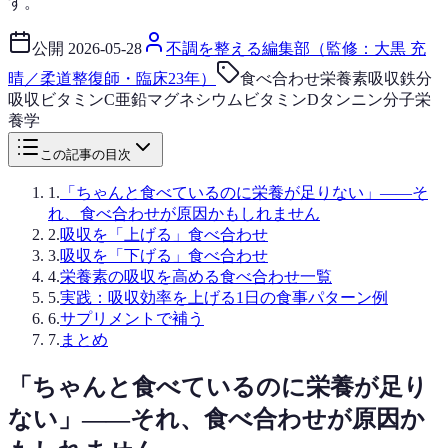
す。
公開
2026-05-28
不調を整える編集部（監修：大黒 充
晴／柔道整復師・臨床23年）
食べ合わせ
栄養素吸収
鉄分
吸収
ビタミンC
亜鉛
マグネシウム
ビタミンD
タンニン
分子栄
養学
この記事の目次
1
.
「ちゃんと食べているのに栄養が足りない」——そ
れ、食べ合わせが原因かもしれません
2
.
吸収を「上げる」食べ合わせ
3
.
吸収を「下げる」食べ合わせ
4
.
栄養素の吸収を高める食べ合わせ一覧
5
.
実践：吸収効率を上げる1日の食事パターン例
6
.
サプリメントで補う
7
.
まとめ
「ちゃんと食べているのに栄養が足り
ない」——それ、食べ合わせが原因か