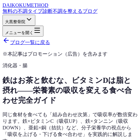
DAIKOKU
METHOD
無料の不調タイプ診断
不調を整えるブログ
大黒整骨院
メニューを開く
ブログ一覧に戻る
※本記事はプロモーション（広告）を含みます
消化器・腸
鉄はお茶と飲むな、ビタミンDは脂と
摂れ——栄養素の吸収を変える食べ合
わせ完全ガイド
同じ食材を食べても「組み合わせ次第」で吸収率が数倍変わ
ります。鉄×ビタミンC（吸収UP）、鉄×タンニン（吸収
DOWN）、亜鉛×銅（拮抗）など、分子栄養学の視点から
「吸収を上げる・下げる食べ合わせ」を実践的に解説しま