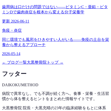
歯周病は口だけの問題ではない——ビタミンC・亜鉛・ビタ
ミンDで歯肉炎症を根本から変える分子栄養学
更新 2026-06-11
免疫・炎症
同じ環境でも風邪をひきやすい人がいる——免疫の土台を栄
養から整えるアプローチ
2026-05-14
← ブログ一覧
大黒整骨院トップ →
フッター
DAIKOKU
METHOD
病院で異常なし。でも不調が続く方へ。食事・栄養・生活習
慣から体を整えるヒントをまとめた情報サイトです。
大黒整骨院 院長・大黒充晴の23年の臨床経験をもとに体系