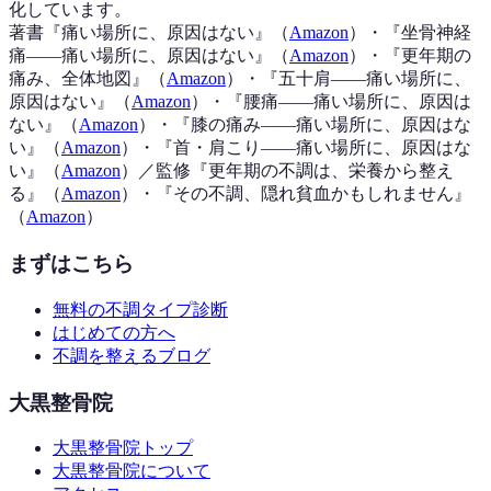
化しています。
著書『
痛い場所に、原因はない
』（
Amazon
）
・『
坐骨神経
痛——痛い場所に、原因はない
』（
Amazon
）
・『
更年期の
痛み、全体地図
』（
Amazon
）
・『
五十肩——痛い場所に、
原因はない
』（
Amazon
）
・『
腰痛——痛い場所に、原因は
ない
』（
Amazon
）
・『
膝の痛み——痛い場所に、原因はな
い
』（
Amazon
）
・『
首・肩こり——痛い場所に、原因はな
い
』（
Amazon
）
／監修『
更年期の不調は、栄養から整え
る
』（
Amazon
）
・『
その不調、隠れ貧血かもしれません
』
（
Amazon
）
まずはこちら
無料の不調タイプ診断
はじめての方へ
不調を整えるブログ
大黒整骨院
大黒整骨院トップ
大黒整骨院について