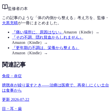
監修者の本
この記事のような「体の内側から整える」考え方を、監修・
大黒充晴
が一冊にまとめました。
『
痛い場所に、原因はない
』
Amazon（Kindle）→
『
その不調、隠れ貧血かもしれません
』
Amazon（Kindle）→
『
更年期の不調は、栄養から整える
』
Amazon（Kindle）→
関連記事
免疫・炎症
膀胱炎が繰り返すとき——治療は医療で、再発しにくい土台
は食事から
更新 2026-07-22
目・耳・歯