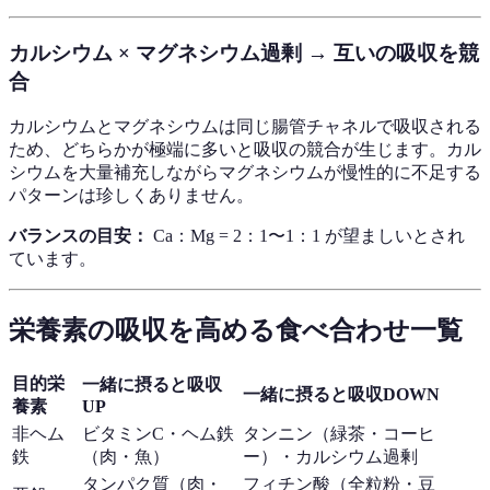
カルシウム × マグネシウム過剰 → 互いの吸収を競
合
カルシウムとマグネシウムは同じ腸管チャネルで吸収される
ため、どちらかが極端に多いと吸収の競合が生じます。カル
シウムを大量補充しながらマグネシウムが慢性的に不足する
パターンは珍しくありません。
バランスの目安：
Ca：Mg = 2：1〜1：1 が望ましいとされ
ています。
栄養素の吸収を高める食べ合わせ一覧
目的栄
一緒に摂ると吸収
一緒に摂ると吸収DOWN
養素
UP
非ヘム
ビタミンC・ヘム鉄
タンニン（緑茶・コーヒ
鉄
（肉・魚）
ー）・カルシウム過剰
タンパク質（肉・
フィチン酸（全粒粉・豆