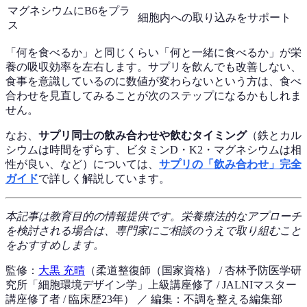
マグネシウムにB6をプラ
細胞内への取り込みをサポート
ス
「何を食べるか」と同じくらい「何と一緒に食べるか」が栄
養の吸収効率を左右します。サプリを飲んでも改善しない、
食事を意識しているのに数値が変わらないという方は、食べ
合わせを見直してみることが次のステップになるかもしれま
せん。
なお、
サプリ同士の飲み合わせや飲むタイミング
（鉄とカル
シウムは時間をずらす、ビタミンD・K2・マグネシウムは相
性が良い、など）については、
サプリの「飲み合わせ」完全
ガイド
で詳しく解説しています。
本記事は教育目的の情報提供です。栄養療法的なアプローチ
を検討される場合は、専門家にご相談のうえで取り組むこと
をおすすめします。
監修：
大黒 充晴
（柔道整復師（国家資格） / 杏林予防医学研
究所「細胞環境デザイン学」上級講座修了 / JALNIマスター
講座修了者 / 臨床歴23年）
／ 編集：不調を整える編集部