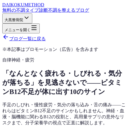
DAIKOKU
METHOD
無料の不調タイプ診断
不調を整えるブログ
大黒整骨院
メニューを開く
ブログ一覧に戻る
※本記事はプロモーション（広告）を含みます
自律神経・疲労
「なんとなく疲れる・しびれる・気分
が落ちる」を見逃さないで——ビタミ
ンB12不足が体に出す10のサイン
手足のしびれ・慢性疲労・気分の落ち込み・舌の痛み——こ
れらはビタミンB12不足のサインかもしれません。神経・血
液・脳機能に関わるB12の役割と、高用量サプリの意外なリ
スクまで、分子栄養学の視点で正直に解説します。