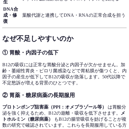
生
DNA合
成・修
葉酸代謝と連携してDNA・RNAの正常合成を担う
復
なぜ不足しやすいのか
① 胃酸・内因子の低下
B12の吸収には正常な胃酸分泌と内因子が欠かせません。加
齢・萎縮性胃炎・ピロリ菌感染などで胃粘膜が傷つくと、内
因子の産生が低下してB12の吸収が急落します。50代以降で
不定愁訴が増える背景のひとつです。
② 胃薬・糖尿病薬の長期服用
プロトンポンプ阻害薬（PPI：オメプラゾール等）
は胃酸分
泌を強く抑えるため、B12の遊離・吸収を低下させます。
メ
トホルミン（糖尿病薬）
もB12の腸管吸収を妨げることが複
数の研究で確認されています。これらを長期服用している方