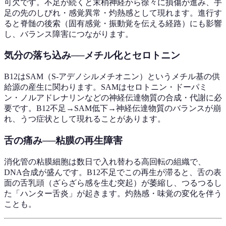
可欠です。不足が続くと末梢神経から徐々に損傷が進み、手
足の先のしびれ・感覚異常・灼熱感として現れます。進行す
ると脊髄の後索（固有感覚・振動覚を伝える経路）にも影響
し、バランス障害につながります。
気分の落ち込み──メチル化とセロトニン
B12はSAM（S-アデノシルメチオニン）というメチル基の供
給源の産生に関わります。SAMはセロトニン・ドーパミ
ン・ノルアドレナリンなどの神経伝達物質の合成・代謝に必
要です。B12不足→SAM低下→神経伝達物質のバランスが崩
れ、うつ症状として現れることがあります。
舌の痛み──粘膜の再生障害
消化管の粘膜細胞は数日で入れ替わる高回転の組織で、
DNA合成が盛んです。B12不足でこの再生が滞ると、舌の表
面の舌乳頭（ざらざら感を生む突起）が萎縮し、つるつるし
た「ハンター舌炎」が起きます。灼熱感・味覚の変化を伴う
ことも。