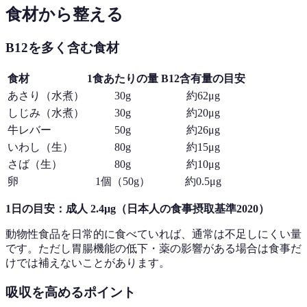
食材から整える
B12を多く含む食材
食材
1食あたりの量
B12含有量の目安
あさり（水煮）
30g
約62μg
しじみ（水煮）
30g
約20μg
牛レバー
50g
約26μg
いわし（生）
80g
約15μg
さば（生）
80g
約10μg
卵
1個（50g）
約0.5μg
1日の目安：成人 2.4μg（日本人の食事摂取基準2020）
動物性食品を日常的に食べていれば、通常は不足しにくい量
です。ただし胃腸機能の低下・薬の影響がある場合は食事だ
けでは補えないことがあります。
吸収を高めるポイント