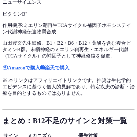
ニューサイエンス
ビタミンB⁺
作用機序:
ミエリン鞘再生
TCAサイクル補因子
ホモシステイ
ン代謝
神経伝達物質合成
山田豊文先生監修。B1・B2・B6・B12・葉酸を含む複合ビ
タミンB群。末梢神経のミエリン鞘再生・エネルギー代謝
（TCAサイクル）の補因子として神経修復を促進。
📦
Amazonで購入
🛍️
楽天で購入
※ 本リンクはアフィリエイトリンクです。推奨は生化学的
エビデンスに基づく個人的見解であり、特定疾患の診断・治
療を目的とするものではありません。
まとめ：B12不足のサインと対策一覧
サイン
メカニズム
優先対策