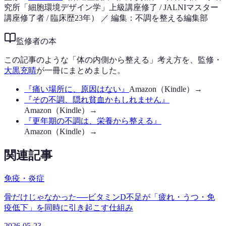
究所「細胞環境デザイン学」上級講座修了 / JALNIマスター
講座修了者 / 臨床歴23年）
／ 編集：不調を整える編集部
監修者の本
この記事のような「体の内側から整える」考え方を、監修・
大黒充晴
が一冊にまとめました。
『
痛い場所に、原因はない
』
Amazon（Kindle）→
『
その不調、隠れ貧血かもしれません
』
Amazon（Kindle）→
『
更年期の不調は、栄養から整える
』
Amazon（Kindle）→
関連記事
免疫・炎症
骨だけじゃなかった──ビタミンD不足が「疲れ・うつ・免
疫低下」を同時に引き起こす仕組み
2026-05-23