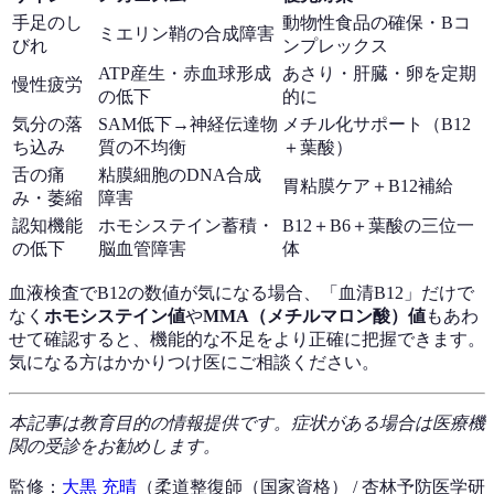
手足のし
動物性食品の確保・Bコ
ミエリン鞘の合成障害
びれ
ンプレックス
ATP産生・赤血球形成
あさり・肝臓・卵を定期
慢性疲労
の低下
的に
気分の落
SAM低下→神経伝達物
メチル化サポート（B12
ち込み
質の不均衡
＋葉酸）
舌の痛
粘膜細胞のDNA合成
胃粘膜ケア＋B12補給
み・萎縮
障害
認知機能
ホモシステイン蓄積・
B12＋B6＋葉酸の三位一
の低下
脳血管障害
体
血液検査でB12の数値が気になる場合、「血清B12」だけで
なく
ホモシステイン値
や
MMA（メチルマロン酸）値
もあわ
せて確認すると、機能的な不足をより正確に把握できます。
気になる方はかかりつけ医にご相談ください。
本記事は教育目的の情報提供です。症状がある場合は医療機
関の受診をお勧めします。
監修：
大黒 充晴
（柔道整復師（国家資格） / 杏林予防医学研