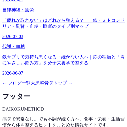
自律神経・疲労
「疲れが取れない」はどれから整える？——鉄・ミトコンド
リア・副腎・血糖・睡眠のタイプ別マップ
2026-07-03
代謝・血糖
鉄サプリで気持ち悪くなる・続かない人へ｜鉄の種類と『胃
にやさしい飲み方』を分子栄養学で整える
2026-06-07
← ブログ一覧
大黒整骨院トップ →
フッター
DAIKOKU
METHOD
病院で異常なし。でも不調が続く方へ。食事・栄養・生活習
慣から体を整えるヒントをまとめた情報サイトです。