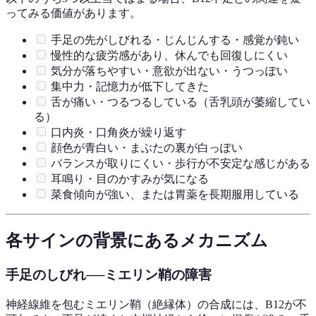
ってみる価値があります。
手足の先がしびれる・じんじんする・感覚が鈍い
慢性的な疲労感があり、休んでも回復しにくい
気分が落ちやすい・意欲が出ない・うつっぽい
集中力・記憶力が低下してきた
舌が痛い・つるつるしている（舌乳頭が萎縮してい
る）
口内炎・口角炎が繰り返す
顔色が青白い・まぶたの裏が白っぽい
バランスが取りにくい・歩行が不安定な感じがある
耳鳴り・目のかすみが気になる
菜食傾向が強い、または胃薬を長期服用している
各サインの背景にあるメカニズム
手足のしびれ──ミエリン鞘の障害
神経線維を包むミエリン鞘（絶縁体）の合成には、B12が不