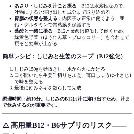
あさり・しじみを汁ごと摂る
：B12は水溶性なので、
汁物にすると溶け出した成分まで取り込める
胃腸の状態を整える
：内因子が正常に働くよう、亜
鉛・グルタミンで胃粘膜を保護する
葉酸と一緒に摂る
：B12と葉酸は協働して働くため、
緑黄色野菜（ほうれん草・ブロッコリー）も合わせて
摂ると効率が上がる
簡単レシピ：しじみと生姜のスープ（B12強化）
しじみ150gを砂抜きし、水から火にかける
口が開いたら生姜千切りを加え、薄口しょうゆ小さじ1
で味を整える
最後に刻みネギを散らして完成
調理時間：約10分。しじみのB12は汁に溶け出すため、汁ま
で飲み切るのが重要です。
⚠️ 高用量B12・B6サプリのリスク——