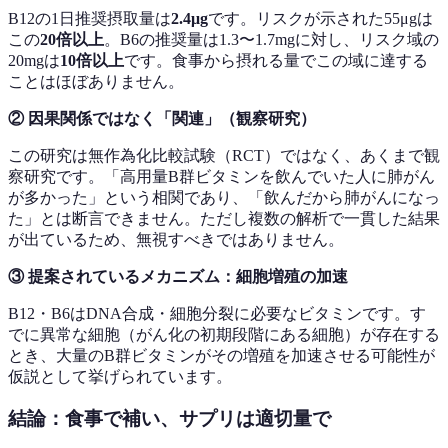
B12の1日推奨摂取量は
2.4μg
です。リスクが示された55μgは
この
20倍以上
。B6の推奨量は1.3〜1.7mgに対し、リスク域の
20mgは
10倍以上
です。食事から摂れる量でこの域に達する
ことはほぼありません。
② 因果関係ではなく「関連」（観察研究）
この研究は無作為化比較試験（RCT）ではなく、あくまで観
察研究です。「高用量B群ビタミンを飲んでいた人に肺がん
が多かった」という相関であり、「飲んだから肺がんになっ
た」とは断言できません。ただし複数の解析で一貫した結果
が出ているため、無視すべきではありません。
③ 提案されているメカニズム：細胞増殖の加速
B12・B6はDNA合成・細胞分裂に必要なビタミンです。す
でに異常な細胞（がん化の初期段階にある細胞）が存在する
とき、大量のB群ビタミンがその増殖を加速させる可能性が
仮説として挙げられています。
結論：食事で補い、サプリは適切量で