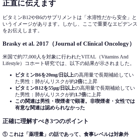
正直に伝えます
ビタミンB12やB6のサプリメントは「水溶性だから安全」と
いうイメージがあります。しかし、ここで重要なエビデンス
をお伝えします。
Brasky et al. 2017（Journal of Clinical Oncology）
米国で約77,000人を対象に行われたVITAL（Vitamins And
Lifestyle）コホート研究では、以下の結果が示されました。
ビタミンB6を20mg/日以上
の高用量で長期補給してい
た男性：肺がんリスクが約
2倍
に上昇
ビタミンB12を55μg/日以上
の高用量で長期補給してい
た男性：肺がんリスクが約
1.7倍
に上昇
この関連は男性・喫煙者で顕著。非喫煙者・女性では
有意な関連は認められなかった
正確に理解すべき3つのポイント
① これは「薬理量」の話であって、食事レベルは対象外