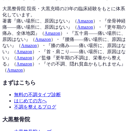
大黒整骨院 院長・大黒充晴の23年の臨床経験をもとに体系
化しています。
著書『
痛い場所に、原因はない
』（
Amazon
）
・『
坐骨神経
痛——痛い場所に、原因はない
』（
Amazon
）
・『
更年期の
痛み、全体地図
』（
Amazon
）
・『
五十肩——痛い場所に、
原因はない
』（
Amazon
）
・『
腰痛——痛い場所に、原因は
ない
』（
Amazon
）
・『
膝の痛み——痛い場所に、原因はな
い
』（
Amazon
）
・『
首・肩こり——痛い場所に、原因はな
い
』（
Amazon
）
／監修『
更年期の不調は、栄養から整え
る
』（
Amazon
）
・『
その不調、隠れ貧血かもしれません
』
（
Amazon
）
まずはこちら
無料の不調タイプ診断
はじめての方へ
不調を整えるブログ
大黒整骨院