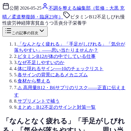
公開
2026-05-25
不調を整える編集部（監修：大黒 充
晴／柔道整復師・臨床23年）
ビタミンB12不足
しびれ
慢
性疲労
神経障害
貧血
うつ
舌炎
分子栄養学
この記事の目次
1
.
「なんとなく疲れる」「手足がしびれる」「気分が
落ちやすい」——思い当たりませんか？
2
.
ビタミンB12が体の中でしている仕事
3
.
なぜ不足しやすいのか
4
.
体に現れるサイン──10のチェックリスト
5
.
各サインの背景にあるメカニズム
6
.
食材から整える
7
.
⚠️ 高用量B12・B6サプリのリスク——正直に伝えま
す
8
.
サプリメントで補う
9
.
まとめ：B12不足のサインと対策一覧
「なんとなく疲れる」「手足がしびれ
る」「気分が落ちやすい」——思い当