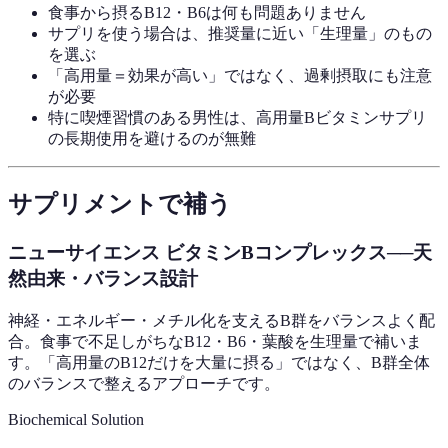
食事から摂るB12・B6は何も問題ありません
サプリを使う場合は、推奨量に近い「生理量」のもの
を選ぶ
「高用量＝効果が高い」ではなく、過剰摂取にも注意
が必要
特に喫煙習慣のある男性は、高用量Bビタミンサプリ
の長期使用を避けるのが無難
サプリメントで補う
ニューサイエンス ビタミンBコンプレックス──天
然由来・バランス設計
神経・エネルギー・メチル化を支えるB群をバランスよく配
合。食事で不足しがちなB12・B6・葉酸を生理量で補いま
す。「高用量のB12だけを大量に摂る」ではなく、B群全体
のバランスで整えるアプローチです。
Biochemical Solution