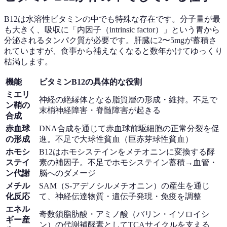
B12は水溶性ビタミンの中でも特殊な存在です。分子量が最
も大きく、吸収に「内因子（intrinsic factor）」という胃から
分泌されるタンパク質が必要です。肝臓に2〜5mgが蓄積さ
れていますが、食事から補えなくなると数年かけてゆっくり
枯渇します。
機能
ビタミンB12の具体的な役割
ミエリ
神経の絶縁体となる脂質層の形成・維持。不足で
ン鞘の
末梢神経障害・脊髄障害が起きる
合成
赤血球
DNA合成を通じて赤血球前駆細胞の正常分裂を促
の形成
進。不足で大球性貧血（巨赤芽球性貧血）
ホモシ
B12はホモシステインをメチオニンに変換する酵
ステイ
素の補因子。不足でホモシステイン蓄積→血管・
ン代謝
脳へのダメージ
メチル
SAM（S-アデノシルメチオニン）の産生を通じ
化反応
て、神経伝達物質・遺伝子発現・免疫を調整
エネル
奇数鎖脂肪酸・アミノ酸（バリン・イソロイシ
ギー産
ン）の代謝補酵素としてTCAサイクルを支える