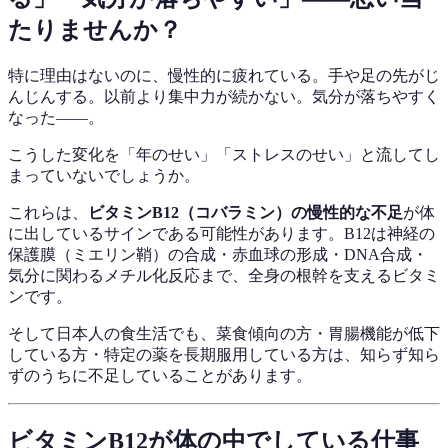
たりませんか？
特に理由はないのに、慢性的に疲れている。手や足の先がじ
んじんする。以前より集中力が続かない。気分が落ちやすく
なった——。
こうした変化を「年のせい」「ストレスのせい」と流してし
まっていないでしょうか。
これらは、
ビタミンB12（コバラミン）の慢性的な不足
が体
に出しているサインである可能性があります。B12は神経の
保護膜（ミエリン鞘）の合成・赤血球の形成・DNA合成・
気分に関わるメチル化反応まで、全身の根幹を支えるビタミ
ンです。
そして日本人の食生活でも、菜食傾向の方・胃腸機能が低下
している方・特定の薬を長期服用している方は、知らず知ら
ずのうちに不足していることがあります。
ビタミンB12が体の中でしている仕事