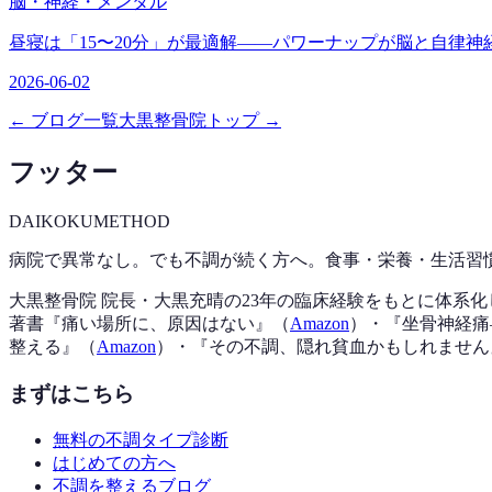
脳・神経・メンタル
昼寝は「15〜20分」が最適解——パワーナップが脳と自律神
2026-06-02
← ブログ一覧
大黒整骨院トップ →
フッター
DAIKOKU
METHOD
病院で異常なし。でも不調が続く方へ。食事・栄養・生活習
大黒整骨院 院長・大黒充晴の23年の臨床経験をもとに体系
著書『
痛い場所に、原因はない
』（
Amazon
）
・『
坐骨神経痛
整える
』（
Amazon
）
・『
その不調、隠れ貧血かもしれません
まずはこちら
無料の不調タイプ診断
はじめての方へ
不調を整えるブログ