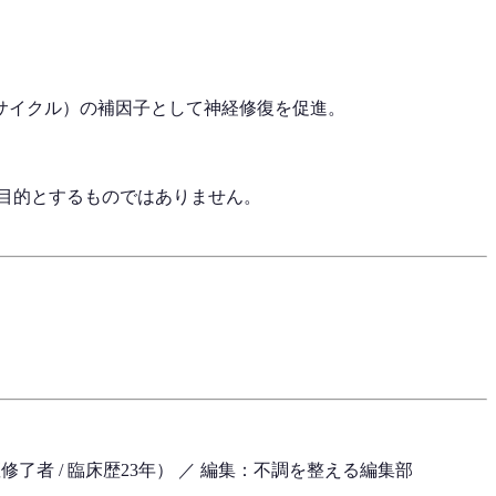
Aサイクル）の補因子として神経修復を促進。
目的とするものではありません。
了者 / 臨床歴23年）
／ 編集：不調を整える編集部