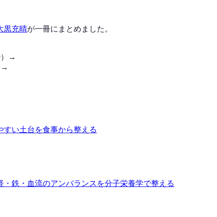
大黒充晴
が一冊にまとめました。
le）→
）→
やすい土台を食事から整える
経・鉄・血流のアンバランスを分子栄養学で整える