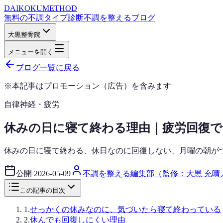
DAIKOKU
METHOD
無料の不調タイプ診断
不調を整えるブログ
大黒整骨院
メニューを開く
ブログ一覧に戻る
※本記事はプロモーション（広告）を含みます
自律神経・疲労
休みの日に寝て終わる理由｜疲労回復で
休みの日に寝て終わる、休日なのに回復しない、月曜の朝が
公開
2026-05-09
不調を整える編集部（監修：大黒 充晴
この記事の目次
1
.
せっかくの休みなのに、気づいたら寝て終わっている
2
.
休んでも回復しにくい理由