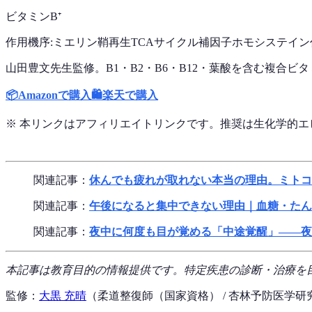
ビタミンB⁺
作用機序:
ミエリン鞘再生
TCAサイクル補因子
ホモシステイン
山田豊文先生監修。B1・B2・B6・B12・葉酸を含む複合
📦
Amazonで購入
🛍️
楽天で購入
※ 本リンクはアフィリエイトリンクです。推奨は生化学的
関連記事：
休んでも疲れが取れない本当の理由。ミトコ
関連記事：
午後になると集中できない理由｜血糖・たん
関連記事：
夜中に何度も目が覚める「中途覚醒」——夜
本記事は教育目的の情報提供です。特定疾患の診断・治療を
監修：
大黒 充晴
（柔道整復師（国家資格） / 杏林予防医学研究