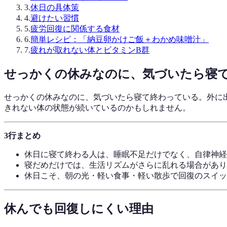
3
.
休日の具体策
4
.
避けたい習慣
5
.
疲労回復に関係する食材
6
.
簡単レシピ：「納豆卵かけご飯＋わかめ味噌汁」
7
.
疲れが取れない体とビタミンB群
せっかくの休みなのに、気づいたら寝
せっかくの休みなのに、気づいたら寝て終わっている。外に
きれない体の状態が続いているのかもしれません。
3行まとめ
休日に寝て終わる人は、睡眠不足だけでなく、自律神経
寝だめだけでは、生活リズムがさらに乱れる場合があり
休日こそ、朝の光・軽い食事・軽い散歩で回復のスイッ
休んでも回復しにくい理由