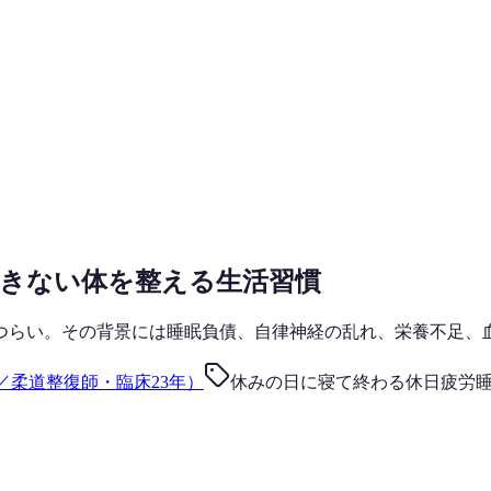
きない体を整える生活習慣
つらい。その背景には睡眠負債、自律神経の乱れ、栄養不足、
／柔道整復師・臨床23年）
休みの日に寝て終わる
休日疲労