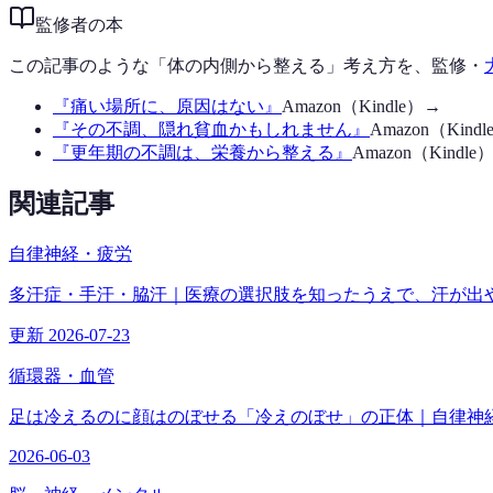
監修者の本
この記事のような「体の内側から整える」考え方を、監修・
『
痛い場所に、原因はない
』
Amazon（Kindle）→
『
その不調、隠れ貧血かもしれません
』
Amazon（Kind
『
更年期の不調は、栄養から整える
』
Amazon（Kindle
関連記事
自律神経・疲労
多汗症・手汗・脇汗｜医療の選択肢を知ったうえで、汗が出
更新 2026-07-23
循環器・血管
足は冷えるのに顔はのぼせる「冷えのぼせ」の正体｜自律神
2026-06-03