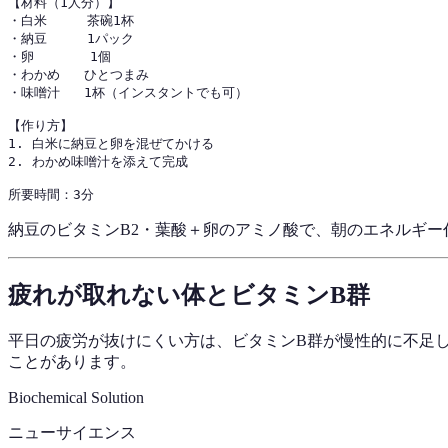
【材料（1人分）】

・白米     茶碗1杯

・納豆     1パック

・卵       1個

・わかめ   ひとつまみ

・味噌汁   1杯（インスタントでも可）

【作り方】

1. 白米に納豆と卵を混ぜてかける

2. わかめ味噌汁を添えて完成

納豆のビタミンB2・葉酸＋卵のアミノ酸で、朝のエネルギ
疲れが取れない体とビタミンB群
平日の疲労が抜けにくい方は、ビタミンB群が慢性的に不足
ことがあります。
Biochemical Solution
ニューサイエンス