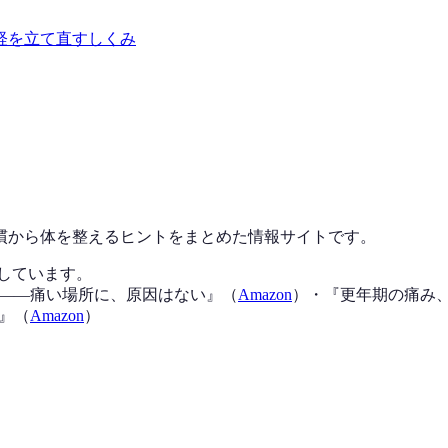
経を立て直すしくみ
慣から体を整えるヒントをまとめた情報サイトです。
化しています。
——痛い場所に、原因はない
』（
Amazon
）
・『
更年期の痛み
』（
Amazon
）