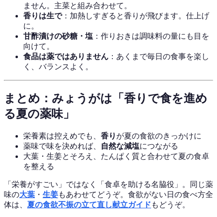
ません。主菜と組み合わせて。
香りは生で
：加熱しすぎると香りが飛びます。仕上げ
に。
甘酢漬けの砂糖・塩
：作りおきは調味料の量にも目を
向けて。
食品は薬ではありません
：あくまで毎日の食事を楽し
く、バランスよく。
まとめ：みょうがは「香りで食を進め
る夏の薬味」
栄養素は控えめでも、
香り
が夏の食欲のきっかけに
薬味で味を決めれば、
自然な減塩
につながる
大葉・生姜とそろえ、たんぱく質と合わせて夏の食卓
を整える
「栄養がすごい」ではなく「食卓を助ける名脇役」。同じ薬
味の
大葉
・
生姜
もあわせてどうぞ。食欲がない日の食べ方全
体は、
夏の食欲不振の立て直し献立ガイド
もどうぞ。