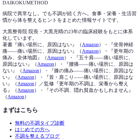
DAIKOKU
METHOD
病院で異常なし。でも不調が続く方へ。食事・栄養・生活習
慣から体を整えるヒントをまとめた情報サイトです。
大黒整骨院 院長・大黒充晴の23年の臨床経験をもとに体系
化しています。
著書『
痛い場所に、原因はない
』（
Amazon
）
・『
坐骨神経
痛——痛い場所に、原因はない
』（
Amazon
）
・『
更年期の
痛み、全体地図
』（
Amazon
）
・『
五十肩——痛い場所に、
原因はない
』（
Amazon
）
・『
腰痛——痛い場所に、原因は
ない
』（
Amazon
）
・『
膝の痛み——痛い場所に、原因はな
い
』（
Amazon
）
・『
首・肩こり——痛い場所に、原因はな
い
』（
Amazon
）
／監修『
更年期の不調は、栄養から整え
る
』（
Amazon
）
・『
その不調、隠れ貧血かもしれません
』
（
Amazon
）
まずはこちら
無料の不調タイプ診断
はじめての方へ
不調を整えるブログ