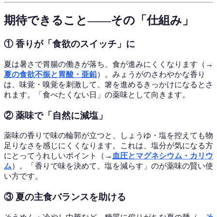
期待できること——その「仕組み」
① 香りが「食欲のスイッチ」に
夏は暑さで胃腸の働きが落ち、食が進みにくくなります（→
夏の食欲不振と胃酸・亜鉛
）。みょうがのさわやかな香り
は、味覚・嗅覚を刺激して、箸を進めるきっかけになるとさ
れます。「食べたくない日」の薬味として向きます。
② 薬味で「自然に減塩」
薬味の香りで味の輪郭が立つと、しょうゆ・塩を控えても物
足りなさを感じにくくなります。これは、塩分が気になる方
にとってうれしいポイント（→
血圧とマグネシウム・カリウ
ム
）。「香りで味を決めて、塩を減らす」のが薬味の賢い使
い方です。
③ 夏の主食バランスを助ける