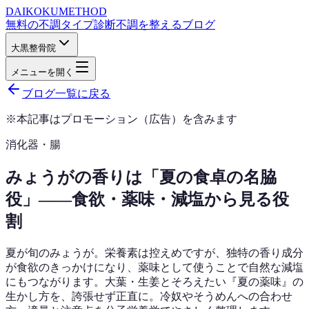
DAIKOKU
METHOD
無料の不調タイプ診断
不調を整えるブログ
大黒整骨院
メニューを開く
ブログ一覧に戻る
※本記事はプロモーション（広告）を含みます
消化器・腸
みょうがの香りは「夏の食卓の名脇
役」——食欲・薬味・減塩から見る役
割
夏が旬のみょうが。栄養素は控えめですが、独特の香り成分
が食欲のきっかけになり、薬味として使うことで自然な減塩
にもつながります。大葉・生姜とそろえたい『夏の薬味』の
生かし方を、誇張せず正直に。冷奴やそうめんへの合わせ