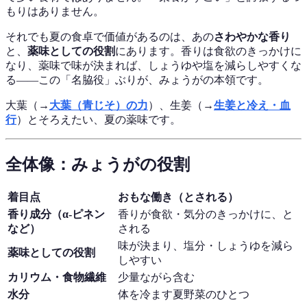
もりはありません。
それでも夏の食卓で価値があるのは、あの
さわやかな香り
と、
薬味としての役割
にあります。香りは食欲のきっかけに
なり、薬味で味が決まれば、しょうゆや塩を減らしやすくな
る——この「名脇役」ぶりが、みょうがの本領です。
大葉（→
大葉（青じそ）の力
）、生姜（→
生姜と冷え・血
行
）とそろえたい、夏の薬味です。
全体像：みょうがの役割
着目点
おもな働き（とされる）
香り成分（α-ピネン
香りが食欲・気分のきっかけに、と
など）
される
味が決まり、塩分・しょうゆを減ら
薬味としての役割
しやすい
カリウム・食物繊維
少量ながら含む
水分
体を冷ます夏野菜のひとつ