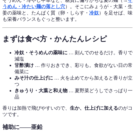
そうめん・冷やし中華など、糖質に偏りがちな夏の麺（→
そ
うめん・冷たい麺の落とし穴
）。そこにみょうが・大葉・生
姜の薬味と、たんぱく質（卵・しらす・
冷奴
）を足せば、味
も栄養バランスもぐっと整います。
まずは食べ方・かんたんレシピ
冷奴・そうめんの薬味に
… 刻んでのせるだけ。香りで
減塩
甘酢漬け
… 作りおきでき、彩りも。食欲がない日の常
備菜に
みそ汁の仕上げに
… 火を止めてから加えると香りが立
つ
きゅうり・大葉と和え物
… 夏野菜どうしでさっぱり一
品
香りは加熱で飛びやすいので、
生か、仕上げに加える
のがコ
ツです。
補助に——亜鉛