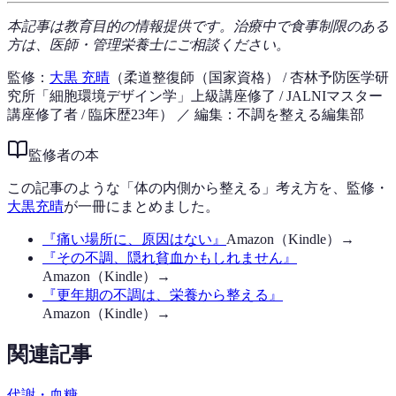
本記事は教育目的の情報提供です。治療中で食事制限のある
方は、医師・管理栄養士にご相談ください。
監修：
大黒 充晴
（柔道整復師（国家資格） / 杏林予防医学研
究所「細胞環境デザイン学」上級講座修了 / JALNIマスター
講座修了者 / 臨床歴23年）
／ 編集：不調を整える編集部
監修者の本
この記事のような「体の内側から整える」考え方を、監修・
大黒充晴
が一冊にまとめました。
『
痛い場所に、原因はない
』
Amazon（Kindle）→
『
その不調、隠れ貧血かもしれません
』
Amazon（Kindle）→
『
更年期の不調は、栄養から整える
』
Amazon（Kindle）→
関連記事
代謝・血糖