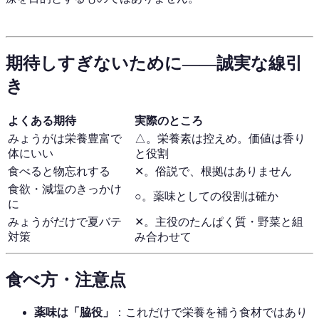
期待しすぎないために——誠実な線引
き
よくある期待
実際のところ
みょうがは栄養豊富で
△。栄養素は控えめ。価値は香り
体にいい
と役割
食べると物忘れする
✕。俗説で、根拠はありません
食欲・減塩のきっかけ
○。薬味としての役割は確か
に
みょうがだけで夏バテ
✕。主役のたんぱく質・野菜と組
対策
み合わせて
食べ方・注意点
薬味は「脇役」
：これだけで栄養を補う食材ではあり