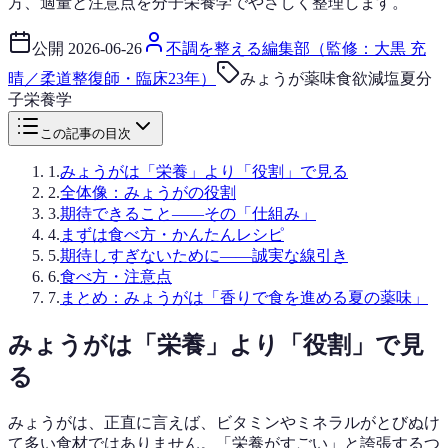
方、適量と注意点を分子栄養学でやさしく整理します。
公開
2026-06-26
不調を整える編集部（監修：大黒 充
晴／柔道整復師・臨床23年）
みょうが
薬味
食欲
減塩
夏
分
子栄養学
この記事の目次
1
.
みょうがは「栄養」より「役割」で見る
2
.
全体像：みょうがの役割
3
.
期待できること——その「仕組み」
4
.
まずは食べ方・かんたんレシピ
5
.
期待しすぎないために——誠実な線引き
6
.
食べ方・注意点
7
.
まとめ：みょうがは「香りで食を進める夏の薬味」
みょうがは「栄養」より「役割」で見
る
みょうがは、正直に言えば、ビタミンやミネラルがとびぬけ
て多い食材ではありません。「栄養がすごい」と誇張するつ