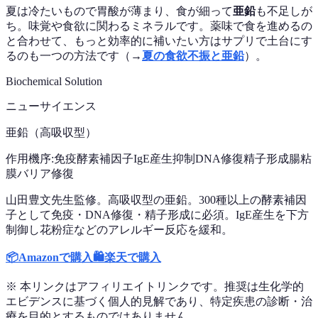
夏は冷たいもので胃酸が薄まり、食が細って
亜鉛
も不足しが
ち。味覚や食欲に関わるミネラルです。薬味で食を進めるの
と合わせて、もっと効率的に補いたい方はサプリで土台にす
るのも一つの方法です（→
夏の食欲不振と亜鉛
）。
Biochemical Solution
ニューサイエンス
亜鉛（高吸収型）
作用機序:
免疫酵素補因子
IgE産生抑制
DNA修復
精子形成
腸粘
膜バリア修復
山田豊文先生監修。高吸収型の亜鉛。300種以上の酵素補因
子として免疫・DNA修復・精子形成に必須。IgE産生を下方
制御し花粉症などのアレルギー反応を緩和。
📦
Amazonで購入
🛍️
楽天で購入
※ 本リンクはアフィリエイトリンクです。推奨は生化学的
エビデンスに基づく個人的見解であり、特定疾患の診断・治
療を目的とするものではありません。